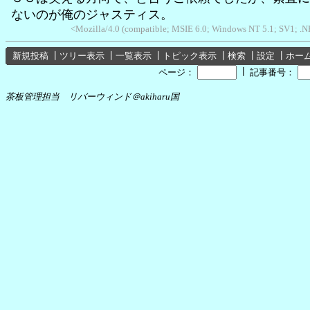
ないのが俺のジャスティス。
<Mozilla/4.0 (compatible; MSIE 6.0; Windows NT 5.1; SV1; .
新規投稿
┃
ツリー表示
┃
一覧表示
┃
トピック表示
┃
検索
┃
設定
┃
ホー
┃
ページ：
記事番号：
茶板管理担当 リバーウィンド＠akiharu国