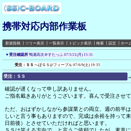
携帯対応内部作業板
新規投稿
┃
ツリー表示
┃
一覧表示
┃
トピック表示
┃
検索
┃
設定
┃
ホー
▼
受注確認所
鴨瀬高次＠すたっふ
07/5/21(月) 15:31
受注：ＳＳ
へぽＧＳ@フィーブル
07/6/9(土) 19:35
受注：ＳＳ
確認が遅くなって申し訳ありません。
ご指名戴きありがとうございます。喜んで受注させて
ただ、おはずかしながら参謀業との両立、週の前半は
しいと言う事もありますので、完成は余裕を持って来
日前後）とさせていただければと思います。
ＳＳは笑える方向で、と言うご依頼でしたが、素直に