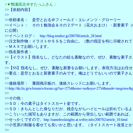
>▼鴨瀬高次＠すたっふさん：
>>【依頼内容】
>>
>>依頼者名： 是空とおる＠フィールド・エレメンツ・グローリー
>>イベント： その１勉強会＆その２デート（花火おまけ）・新妻素子（6
に公開）
>>イベントログ：
http://blog.tendice.jp/200706/article_28.html
>>注文制作物：イラストやＳＳをご自由に。（数の指定を特に示唆され
～ＭＡＸでお願いします。
>>指名製作者：
>>【イラスト】指名なし。どなたの絵も素敵なので。ぜひ、素敵な素子
す。
>>【SS】指名なし。ぜひ、素敵な新妻をお願いします。表現方法はお任
>>要点：是空とおると新妻素子のみです。俺はどうでもいいので素子さん
>>
>>連絡場所： 藩国掲示板の、連絡スレッドにお願いします。
>>
http://tkt.lix.jp/wforum/wforum.cgi?no=2754&reno=no&oya=2754&mode=msgview&
>>
>>その他：
>>ＳＤ：今の素子はタイトスカート姿です。
>>ＳＤ：きちんとした身なりだが、残念ながらハイヒールは折れているよ
>>こういった描写もありますが、この範囲から突出しない範囲であれば。
>>せっかくですので、
http://namelessknights.at.webry.info/200702/article_10.html
>>小笠原の制服を着せても良いかと思います。（タイトスカート改造とか
>>