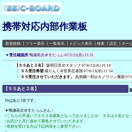
携帯対応内部作業板
新規投稿
┃
ツリー表示
┃
一覧表示
┃
トピック表示
┃
検索
┃
設定
┃
ホー
▼
受注確認所
鴨瀬高次＠すたっふ
07/5/21(月) 15:31
【ＳＳあと２名】
阪明日見＠スタッフ
07/6/12(火) 16:14
ＳＳ受注希望
扇りんく＠世界忍者国
07/6/13(水) 11:54
ＳＳ受注させていただきます。
高原鋼一郎@キノウツン藩国
07/
【ＳＳあと２名】
SSはあと2名です。
▼鴨瀬高次＠すたっふさん：
>こちらの手違いでＳＳ２名募集となっておりましたが、ＳＳは４名とな
>お詫びと共に改めて募集させていただきます。
>依頼を受ける方は下記内容をご参照下さい。
>