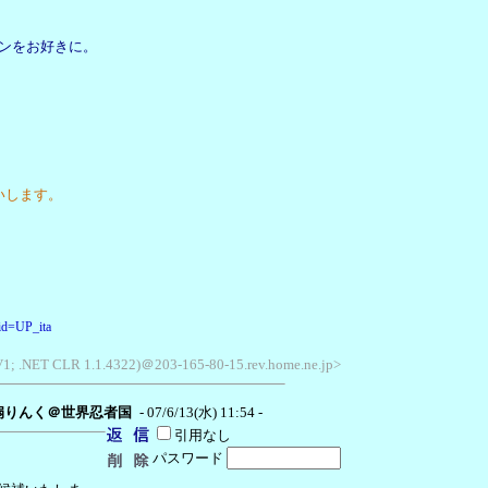
ーンをお好きに。
いします。
;id=UP_ita
SV1; .NET CLR 1.1.4322)＠203-165-80-15.rev.home.ne.jp>
扇りんく＠世界忍者国
- 07/6/13(水) 11:54 -
引用なし
パスワード