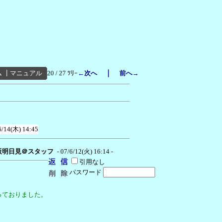
｜
ム
┃
マニュアル
20 / 27 ﾂﾘｰ
←次へ
前へ→
6/14(木) 14:45
阪明日見＠スタッフ
- 07/6/12(火) 16:14 -
引用なし
パスワード
っておりました。