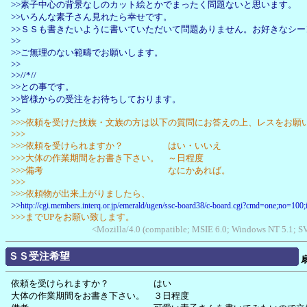
>>素子中心の背景なしのカット絵とかでまったく問題ないと思います。
>>いろんな素子さん見れたら幸せです。
>>ＳＳも書きたいように書いていただいて問題ありません。お好きなシ
>>
>>ご無理のない範疇でお願いします。
>>
>>//*//
>>との事です。
>>皆様からの受注をお待ちしております。
>>
>>>依頼を受けた技族・文族の方は以下の質問にお答えの上、レスをお願
>>>
>>>依頼を受けられますか？ はい・いいえ
>>>大体の作業期間をお書き下さい。 ～日程度
>>>備考 なにかあれば。
>>>
>>>依頼物が出来上がりましたら、
>>
http://cgi.members.interq.or.jp/emerald/ugen/ssc-board38/c-board.cgi?cmd=one;no=100
>>>までUPをお願い致します。
<Mozilla/4.0 (compatible; MSIE 6.0; Windows NT 5.1; 
ＳＳ受注希望
依頼を受けられますか？ はい
大体の作業期間をお書き下さい。 ３日程度