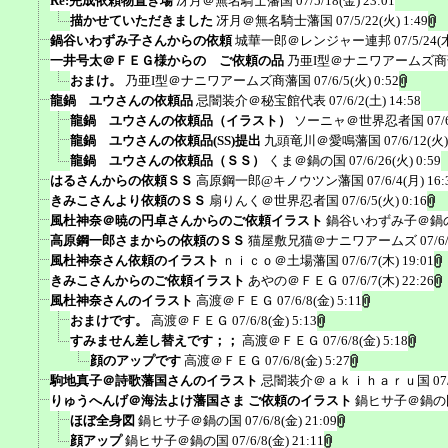
Re:完成依頼物置き場
冴月＠無名騎士藩国
07/5/18(金) 23:01
描かせていただきました
冴月＠無名騎士藩国
07/5/22(火) 1:49
鍋谷いわずみ子さんからの依頼
城華一郎＠レンジャー連邦
07/5/24(
一井号太＠ＦＥＧ様からの ご依頼の品
乃亜I型＠ナニワアームズ
おまけ。
乃亜I型＠ナニワアームズ商藩国
07/6/5(火) 0:52
龍鍋 ユウさんの依頼品
忌闇装介＠秘宝館代表
07/6/2(土) 14:58
龍鍋 ユウさんの依頼品（イラスト）
ソーニャ＠世界忍者国
07/
龍鍋 ユウさんの依頼品(SS)提出
九頭竜川＠愛鳴藩国
07/6/12(火)
龍鍋 ユウさんの依頼品（ＳＳ）
くま＠鍋の国
07/6/26(火) 0:59
はるさんからの依頼ＳＳ
高原鋼一郎@キノウツン藩国
07/6/4(月) 16:
きみこさんより依頼のＳＳ
扇りんく＠世界忍者国
07/6/5(火) 0:16
風杜神奈＠暁の円卓さんからのご依頼イラスト
鍋谷いわずみ子＠鍋
高原鋼一郎さまからの依頼のＳＳ
猫屋敷兄猫＠ナニワアームズ
07/6
風杜神奈さん依頼のイラスト
ｎｉｃｏ＠土場藩国
07/6/7(木) 19:01
きみこさんからのご依頼イラスト
あやの＠ＦＥＧ
07/6/7(木) 22:26
風杜神奈さんのイラスト
高渡＠ＦＥＧ
07/6/8(金) 5:11
おまけです。
高渡＠ＦＥＧ
07/6/8(金) 5:13
すみません差し替えです；；
高渡＠ＦＥＧ
07/6/8(金) 5:18
顔のアップです
高渡＠ＦＥＧ
07/6/8(金) 5:27
駒地真子＠詩歌藩国さんのイラスト
忌闇装介＠ａｋｉｈａｒｕ国
07
りゅうへんげ＠海法よけ藩国さま ご依頼のイラスト
鍋ヒサ子＠鍋の
ほぼ全身図
鍋ヒサ子＠鍋の国
07/6/8(金) 21:09
顔アップ
鍋ヒサ子＠鍋の国
07/6/8(金) 21:11