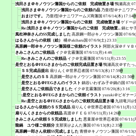
浅田さま＠キノウツン藩国からのご依頼 完成物置き場
鴨瀬高次
07
浅田さま＠キノウツン藩国からのご依頼の品
乃亜I型＠ナニワア
おまけです。
乃亜I型＠ナニワアームズ商藩国
07/6/14(木) 17:14
浅田さま＠キノウツン藩国からのご依頼 完成物置き場
ゲドー
Re:浅田さま＠キノウツン藩国からのご依頼 完成物置...
鍋ヒサ
風杜神奈さんのSS完成しました
高原鋼一郎@キノウツン藩国
07/6/9
はるさんからの依頼（絵）
橘＠akiharu国
07/6/9(土) 23:33
高原鋼一郎＠キノウツン藩国様ご依頼のイラスト
阿部火深＠ＦＶＢ
きみこさんのご依頼品
イク＠玄霧藩国
07/6/11(月) 4:46
Re:きみこさんのご依頼品
イク＠玄霧藩国
07/6/11(月) 23:55
是空とおる＠FEGさまからのご依頼完成品置き場
鴨瀬高次＠すたっ
ＳＳ完成品提出
扇りんく＠世界忍者国
07/6/13(水) 17:59
是空さんのＳＳ
高原鋼一郎@キノウツン藩国
07/6/14(木) 21:50
是空とおる＠FEGさんのイラスト
鍋谷いわずみ子＠鍋の国
07/6/
是空さんご依頼品できました
イク＠玄霧藩国
07/6/20(水) 3:16
:是空とおる＠FEGさまからのご依頼イラスト
yuzuki＠ビギナ
Re:是空とおる＠FEGさまからのご依頼完成品置き場
九頭竜川@
はるさんから依頼のＳＳ完成品
扇りんく＠世界忍者国
07/6/11(月) 1
扇りんくさまからの依頼品
高渡＠ＦＥＧ
07/6/11(月) 14:26
きみこさんの依頼ＳＳ完成致しました
悪童屋＠世界忍者国
07/6/11(
龍鍋 ユウ様ご依頼分
支那実@よんた藩国
07/6/13(水) 2:35
高原鋼一郎さん依頼SS完成しました
青狸＠キノウツン藩国
07/6/13(