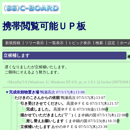
携帯閲覧可能ＵＰ板
新規投稿
┃
ツリー表示
┃
一覧表示
┃
トピック表示
┃
検索
┃
設定
┃
ホー
立候補します
橘
遅くなりましたが立候補いたします。
ご期待にそえるよう努力します。
<Mozilla/5.0 (Windows; U; Windows NT 6.0; ja; rv:1.8.1.3) Gecko/20070309 
▼
完成依頼物置き場
鴨瀬高次
07/5/17(木) 13:06
たけきのこさんからの依頼
鴨瀬高次
07/5/17(木) 13:07
引き受けさせてください。
高渡＠ＦＥＧ
07/5/17(木) 21:57
完成しました。
高渡＠ＦＥＧ
07/5/18(金) 13:06
描かせていただきました(´▽｀)
くま＠鍋の国
07/5/17(木) 22:08
差し替えお願いします
くま＠鍋の国
07/5/23(水) 16:31
立候補いたします
あやの＠ＦＥＧ
07/5/17(木) 23:39