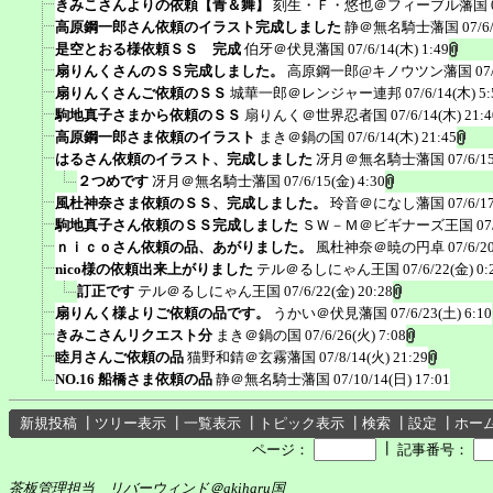
きみこさんよりの依頼【青＆舞】
刻生・Ｆ・悠也＠フィーブル藩国
高原鋼一郎さん依頼のイラスト完成しました
静＠無名騎士藩国
07/6
是空とおる様依頼ＳＳ 完成
伯牙＠伏見藩国
07/6/14(木) 1:49
扇りんくさんのＳＳ完成しました。
高原鋼一郎@キノウツン藩国
07
扇りんくさんご依頼のＳＳ
城華一郎＠レンジャー連邦
07/6/14(木) 5:
駒地真子さまから依頼のＳＳ
扇りんく＠世界忍者国
07/6/14(木) 21:4
高原鋼一郎さま依頼のイラスト
まき＠鍋の国
07/6/14(木) 21:45
はるさん依頼のイラスト、完成しました
冴月＠無名騎士藩国
07/6/1
２つめです
冴月＠無名騎士藩国
07/6/15(金) 4:30
風杜神奈さま依頼のＳＳ、完成しました。
玲音＠になし藩国
07/6/1
駒地真子さん依頼のＳＳ完成しました
ＳＷ－Ｍ＠ビギナーズ王国
07
ｎｉｃｏさん依頼の品、あがりました。
風杜神奈＠暁の円卓
07/6/2
nico様の依頼出来上がりました
テル＠るしにゃん王国
07/6/22(金) 0:
訂正です
テル＠るしにゃん王国
07/6/22(金) 20:28
扇りんく様よりご依頼の品です。
うかい＠伏見藩国
07/6/23(土) 6:10
きみこさんリクエスト分
まき＠鍋の国
07/6/26(火) 7:08
睦月さんご依頼の品
猫野和錆＠玄霧藩国
07/8/14(火) 21:29
NO.16 船橋さま依頼の品
静＠無名騎士藩国
07/10/14(日) 17:01
新規投稿
┃
ツリー表示
┃
一覧表示
┃
トピック表示
┃
検索
┃
設定
┃
ホー
┃
ページ：
記事番号：
茶板管理担当 リバーウィンド＠akiharu国