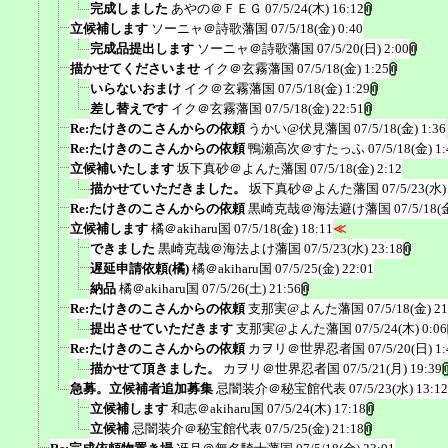
完成しました
あやの＠ＦＥＧ
07/5/24(木) 16:12
立候補します
ソーニャ＠詩歌藩国
07/5/18(金) 0:40
完成品提出します
ソーニャ＠詩歌藩国
07/5/20(日) 2:00
描かせてくださいませ
イク＠玄霧藩国
07/5/18(金) 1:25
いらないおまけ
イク＠玄霧藩国
07/5/18(金) 1:29
差し替えです
イク＠玄霧藩国
07/5/18(金) 22:51
Re:たけきのこさんからの依頼
うかい@伏見藩国
07/5/18(金) 1:36
Re:たけきのこさんからの依頼
鴨瀬高次＠すたっふ
07/5/18(金) 1:
立候補いたします
坂下真砂＠よんた藩国
07/5/18(金) 2:12
描かせていただきました。
坂下真砂＠よんた藩国
07/5/23(水)
Re:たけきのこさんからの依頼
黒崎克哉＠海法避け藩国
07/5/18(
立候補します
橘＠akiharu国
07/5/18(金) 18:11
≪
できました
黒崎克哉＠海法よけ藩国
07/5/23(水) 23:18
遅延申請依頼(橘)
橘＠akiharu国
07/5/25(金) 22:01
納品
橘＠akiharu国
07/5/26(土) 21:56
Re:たけきのこさんからの依頼
支那実@よんた藩国
07/5/18(金) 21
提出させていただきます
支那実@よんた藩国
07/5/24(木) 0:06
Re:たけきのこさんからの依頼
カヲリ＠世界忍者国
07/5/20(日) 1:
描かせて頂きました。
カヲリ＠世界忍者国
07/5/21(月) 19:39
急募。立候補者追加募集
忌闇装介＠秘宝館代表
07/5/23(水) 13:12
立候補します
和志＠akiharu国
07/5/24(木) 17:18
立候補
忌闇装介＠秘宝館代表
07/5/25(金) 21:18