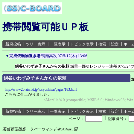
携帯閲覧可能ＵＰ板
新規投稿
┃
ツリー表示
┃
一覧表示
┃
トピック表示
┃
検索
┃
設定
┃
ホー
▼
完成依頼物置き場
鴨瀬高次
07/5/17(木) 13:06
鍋谷いわずみ子さんからの依頼
城華一郎＠レンジャー連邦
07/5/24(
鍋谷いわずみ子さんからの依頼
http://www25.atwiki.jp/tosyoshitsu/pages/183.html
こちらに仕上がりました。
<Mozilla/4.0 (compatible; MSIE 6.0; Windows 98; Wi
新規投稿
┃
ツリー表示
┃
一覧表示
┃
トピック表示
┃
検索
┃
設定
┃
ホー
┃
ページ：
記事番号：
茶板管理担当 リバーウィンド＠akiharu国