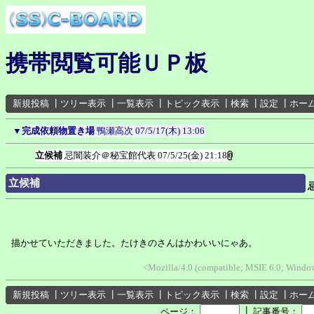
携帯閲覧可能ＵＰ板
新規投稿
┃
ツリー表示
┃
一覧表示
┃
トピック表示
┃
検索
┃
設定
┃
ホー
▼
完成依頼物置き場
鴨瀬高次
07/5/17(木) 13:06
立候補
忌闇装介＠秘宝館代表
07/5/25(金) 21:18
立候補
描かせていただきました。たけきのさんはかわいいにゃあ。
<Mozilla/4.0 (compatible; MSIE 6.0; Wind
新規投稿
┃
ツリー表示
┃
一覧表示
┃
トピック表示
┃
検索
┃
設定
┃
ホー
┃
ページ：
記事番号：