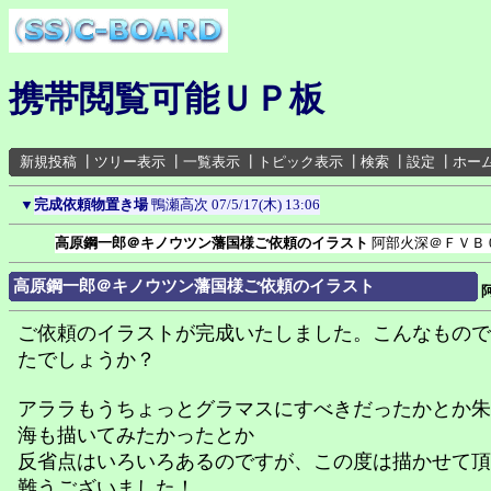
携帯閲覧可能ＵＰ板
新規投稿
┃
ツリー表示
┃
一覧表示
┃
トピック表示
┃
検索
┃
設定
┃
ホー
▼
完成依頼物置き場
鴨瀬高次
07/5/17(木) 13:06
高原鋼一郎＠キノウツン藩国様ご依頼のイラスト
阿部火深＠ＦＶＢ
高原鋼一郎＠キノウツン藩国様ご依頼のイラスト
ご依頼のイラストが完成いたしました。こんなもので
たでしょうか？
アララもうちょっとグラマスにすべきだったかとか朱
海も描いてみたかったとか
反省点はいろいろあるのですが、この度は描かせて頂
難うございました！