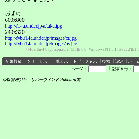
おまけ
600x800
http://f14a.under.jp/a/taka.jpg
240x320
http://fvb.f14a.under.jp/images/cr.jpg
http://fvb.f14a.under.jp/images/as.jpg
<Mozilla/4.0 (compatible; MSIE 6.0; Windows NT 5.1; SV1; .NET
新規投稿
┃
ツリー表示
┃
一覧表示
┃
トピック表示
┃
検索
┃
設定
┃
ホー
┃
ページ：
記事番号：
茶板管理担当 リバーウィンド＠akiharu国