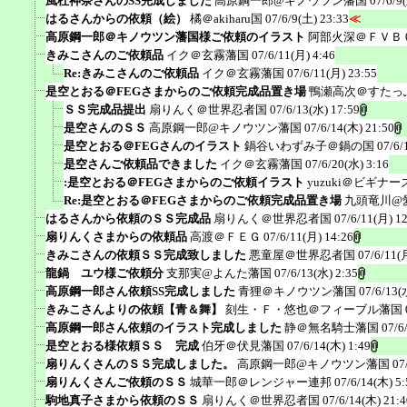
風杜神奈さんのSS完成しました
高原鋼一郎@キノウツン藩国
07/6/9
はるさんからの依頼（絵）
橘＠akiharu国
07/6/9(土) 23:33
≪
高原鋼一郎＠キノウツン藩国様ご依頼のイラスト
阿部火深＠ＦＶＢ
きみこさんのご依頼品
イク＠玄霧藩国
07/6/11(月) 4:46
Re:きみこさんのご依頼品
イク＠玄霧藩国
07/6/11(月) 23:55
是空とおる＠FEGさまからのご依頼完成品置き場
鴨瀬高次＠すたっ
ＳＳ完成品提出
扇りんく＠世界忍者国
07/6/13(水) 17:59
是空さんのＳＳ
高原鋼一郎@キノウツン藩国
07/6/14(木) 21:50
是空とおる＠FEGさんのイラスト
鍋谷いわずみ子＠鍋の国
07/6/
是空さんご依頼品できました
イク＠玄霧藩国
07/6/20(水) 3:16
:是空とおる＠FEGさまからのご依頼イラスト
yuzuki＠ビギナ
Re:是空とおる＠FEGさまからのご依頼完成品置き場
九頭竜川@
はるさんから依頼のＳＳ完成品
扇りんく＠世界忍者国
07/6/11(月) 1
扇りんくさまからの依頼品
高渡＠ＦＥＧ
07/6/11(月) 14:26
きみこさんの依頼ＳＳ完成致しました
悪童屋＠世界忍者国
07/6/11(
龍鍋 ユウ様ご依頼分
支那実@よんた藩国
07/6/13(水) 2:35
高原鋼一郎さん依頼SS完成しました
青狸＠キノウツン藩国
07/6/13(
きみこさんよりの依頼【青＆舞】
刻生・Ｆ・悠也＠フィーブル藩国
高原鋼一郎さん依頼のイラスト完成しました
静＠無名騎士藩国
07/6
是空とおる様依頼ＳＳ 完成
伯牙＠伏見藩国
07/6/14(木) 1:49
扇りんくさんのＳＳ完成しました。
高原鋼一郎@キノウツン藩国
07
扇りんくさんご依頼のＳＳ
城華一郎＠レンジャー連邦
07/6/14(木) 5:
駒地真子さまから依頼のＳＳ
扇りんく＠世界忍者国
07/6/14(木) 21:4