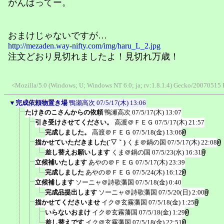
がんばってー。
おまけじゃないですが…
http://mezaden.way-nifty.com/img/haru_L_2.jpg
注文どおり見切れましたよ！見切れ万歳！
<Mozilla/5.0 (Windows; U; Windows NT 6.0; ja; rv:1.8.1.4) Gecko/20070515 
▼
完成依頼物置き場
鴨瀬高次
07/5/17(木) 13:06
たけきのこさんからの依頼
鴨瀬高次
07/5/17(木) 13:07
引き受けさせてください。
高渡＠ＦＥＧ
07/5/17(木) 21:57
完成しました。
高渡＠ＦＥＧ
07/5/18(金) 13:06
描かせていただきました(´▽｀)
くま＠鍋の国
07/5/17(木) 22:08
差し替えお願いします
くま＠鍋の国
07/5/23(水) 16:31
立候補いたします
あやの＠ＦＥＧ
07/5/17(木) 23:39
完成しました
あやの＠ＦＥＧ
07/5/24(木) 16:12
立候補します
ソーニャ＠詩歌藩国
07/5/18(金) 0:40
完成品提出します
ソーニャ＠詩歌藩国
07/5/20(日) 2:00
描かせてくださいませ
イク＠玄霧藩国
07/5/18(金) 1:25
いらないおまけ
イク＠玄霧藩国
07/5/18(金) 1:29
差し替えです
イク＠玄霧藩国
07/5/18(金) 22:51