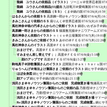
龍鍋 ユウさんの依頼品（イラスト）
ソーニャ＠世界忍者国
07/
龍鍋 ユウさんの依頼品(SS)提出
九頭竜川＠愛鳴藩国
07/6/12(火)
龍鍋 ユウさんの依頼品（ＳＳ）
くま＠鍋の国
07/6/26(火) 0:59
はるさんからの依頼ＳＳ
高原鋼一郎@キノウツン藩国
07/6/4(月) 16:
きみこさんより依頼のＳＳ
扇りんく＠世界忍者国
07/6/5(火) 0:16
風杜神奈＠暁の円卓さんからのご依頼イラスト
鍋谷いわずみ子＠鍋
高原鋼一郎さまからの依頼のＳＳ
猫屋敷兄猫＠ナニワアームズ
07/6
風杜神奈さん依頼のイラスト
ｎｉｃｏ＠土場藩国
07/6/7(木) 19:01
きみこさんからのご依頼イラスト
あやの＠ＦＥＧ
07/6/7(木) 22:26
風杜神奈さんのイラスト
高渡＠ＦＥＧ
07/6/8(金) 5:11
おまけです。
高渡＠ＦＥＧ
07/6/8(金) 5:13
すみません差し替えです；；
高渡＠ＦＥＧ
07/6/8(金) 5:18
顔のアップです
高渡＠ＦＥＧ
07/6/8(金) 5:27
駒地真子＠詩歌藩国さんのイラスト
忌闇装介＠ａｋｉｈａｒｕ国
07
りゅうへんげ＠海法よけ藩国さま ご依頼のイラスト
鍋ヒサ子＠鍋の
ほぼ全身図
鍋ヒサ子＠鍋の国
07/6/8(金) 21:09
顔アップ
鍋ヒサ子＠鍋の国
07/6/8(金) 21:11
浅田さま＠キノウツン藩国からのご依頼 完成物置き場
鴨瀬高次
07
浅田さま＠キノウツン藩国からのご依頼の品
乃亜I型＠ナニワア
おまけです。
乃亜I型＠ナニワアームズ商藩国
07/6/14(木) 17:14
浅田さま＠キノウツン藩国からのご依頼 完成物置き場
ゲドー
Re:浅田さま＠キノウツン藩国からのご依頼 完成物置...
鍋ヒサ