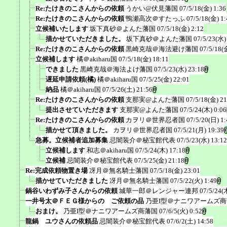
Re:たけきのこさんからの依頼
うかい@伏見藩国
07/5/18(金) 1:36
Re:たけきのこさんからの依頼
鴨瀬高次＠すたっふ
07/5/18(金) 1:
立候補いたします
坂下真砂＠よんた藩国
07/5/18(金) 2:12
描かせていただきました。
坂下真砂＠よんた藩国
07/5/23(水)
Re:たけきのこさんからの依頼
黒崎克哉＠海法避け藩国
07/5/18(
立候補します
橘＠akiharu国
07/5/18(金) 18:11
できました
黒崎克哉＠海法よけ藩国
07/5/23(水) 23:18
遅延申請依頼(橘)
橘＠akiharu国
07/5/25(金) 22:01
納品
橘＠akiharu国
07/5/26(土) 21:56
Re:たけきのこさんからの依頼
支那実@よんた藩国
07/5/18(金) 21
提出させていただきます
支那実@よんた藩国
07/5/24(木) 0:06
Re:たけきのこさんからの依頼
カヲリ＠世界忍者国
07/5/20(日) 1:
描かせて頂きました。
カヲリ＠世界忍者国
07/5/21(月) 19:39
急募。立候補者追加募集
忌闇装介＠秘宝館代表
07/5/23(水) 13:12
立候補します
和志＠akiharu国
07/5/24(木) 17:18
立候補
忌闇装介＠秘宝館代表
07/5/25(金) 21:18
Re:完成依頼物置き場
冴月＠無名騎士藩国
07/5/18(金) 23:01
描かせていただきました
冴月＠無名騎士藩国
07/5/22(火) 1:49
鍋谷いわずみ子さんからの依頼
城華一郎＠レンジャー連邦
07/5/24(
一井号太＠ＦＥＧ様からの ご依頼の品
乃亜I型＠ナニワアームズ
おまけ。
乃亜I型＠ナニワアームズ商藩国
07/6/5(火) 0:52
龍鍋 ユウさんの依頼品
忌闇装介＠秘宝館代表
07/6/2(土) 14:58