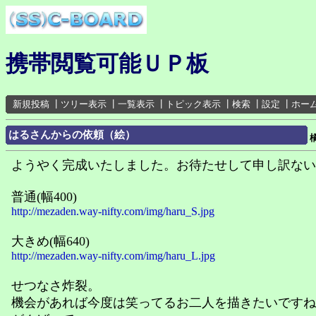
携帯閲覧可能ＵＰ板
新規投稿
┃
ツリー表示
┃
一覧表示
┃
トピック表示
┃
検索
┃
設定
┃
ホー
はるさんからの依頼（絵）
橘
ようやく完成いたしました。お待たせして申し訳ない
普通(幅400)
http://mezaden.way-nifty.com/img/haru_S.jpg
大きめ(幅640)
http://mezaden.way-nifty.com/img/haru_L.jpg
せつなさ炸裂。
機会があれば今度は笑ってるお二人を描きたいですね