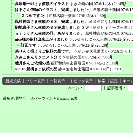
高原鋼一郎さま依頼のイラスト
まき＠鍋の国
07/6/14(木) 21:45
はるさん依頼のイラスト、完成しました
冴月＠無名騎士藩国
07/6/1
２つめです
冴月＠無名騎士藩国
07/6/15(金) 4:30
風杜神奈さま依頼のＳＳ、完成しました。
玲音＠になし藩国
07/6/1
駒地真子さん依頼のＳＳ完成しました
ＳＷ－Ｍ＠ビギナーズ王国
07
ｎｉｃｏさん依頼の品、あがりました。
風杜神奈＠暁の円卓
07/6/2
nico様の依頼出来上がりました
テル＠るしにゃん王国
07/6/22(金) 0:
訂正です
テル＠るしにゃん王国
07/6/22(金) 20:28
扇りんく様よりご依頼の品です。
うかい＠伏見藩国
07/6/23(土) 6:10
きみこさんリクエスト分
まき＠鍋の国
07/6/26(火) 7:08
睦月さんご依頼の品
猫野和錆＠玄霧藩国
07/8/14(火) 21:29
NO.16 船橋さま依頼の品
静＠無名騎士藩国
07/10/14(日) 17:01
新規投稿
┃
ツリー表示
┃
一覧表示
┃
トピック表示
┃
検索
┃
設定
┃
ホー
┃
ページ：
記事番号：
茶板管理担当 リバーウィンド＠akiharu国