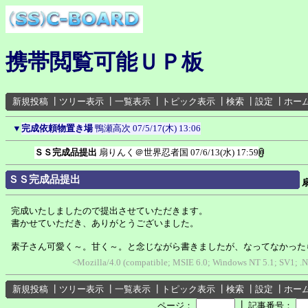
携帯閲覧可能ＵＰ板
新規投稿
┃
ツリー表示
┃
一覧表示
┃
トピック表示
┃
検索
┃
設定
┃
ホー
▼
完成依頼物置き場
鴨瀬高次
07/5/17(木) 13:06
ＳＳ完成品提出
扇りんく＠世界忍者国
07/6/13(水) 17:59
ＳＳ完成品提出
完成いたしましたので提出させていただきます。
書かせていただき、ありがとうございました。
素子さん可愛く～。甘く～。と念じながら書きましたが、なってなかった
<Mozilla/4.0 (compatible; MSIE 6.0; Windows NT 5.1; SV1;
新規投稿
┃
ツリー表示
┃
一覧表示
┃
トピック表示
┃
検索
┃
設定
┃
ホー
┃
ページ：
記事番号：