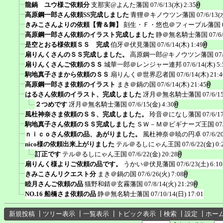
龍鍋 ユウ様ご依頼分
支那実@よんた藩国
07/6/13(水) 2:35
高原鋼一郎さん依頼SS完成しました
青狸＠キノウツン藩国
07/6/13(
きみこさんよりの依頼【青＆舞】
刻生・Ｆ・悠也＠フィーブル藩国
高原鋼一郎さん依頼のイラスト完成しました
静＠無名騎士藩国
07/6
是空とおる様依頼ＳＳ 完成
伯牙＠伏見藩国
07/6/14(木) 1:49
扇りんくさんのＳＳ完成しました。
高原鋼一郎@キノウツン藩国
07
扇りんくさんご依頼のＳＳ
城華一郎＠レンジャー連邦
07/6/14(木) 5:
駒地真子さまから依頼のＳＳ
扇りんく＠世界忍者国
07/6/14(木) 21:4
高原鋼一郎さま依頼のイラスト
まき＠鍋の国
07/6/14(木) 21:45
はるさん依頼のイラスト、完成しました
冴月＠無名騎士藩国
07/6/1
２つめです
冴月＠無名騎士藩国
07/6/15(金) 4:30
風杜神奈さま依頼のＳＳ、完成しました。
玲音＠になし藩国
07/6/1
駒地真子さん依頼のＳＳ完成しました
ＳＷ－Ｍ＠ビギナーズ王国
07
ｎｉｃｏさん依頼の品、あがりました。
風杜神奈＠暁の円卓
07/6/2
nico様の依頼出来上がりました
テル＠るしにゃん王国
07/6/22(金) 0:
訂正です
テル＠るしにゃん王国
07/6/22(金) 20:28
扇りんく様よりご依頼の品です。
うかい＠伏見藩国
07/6/23(土) 6:10
きみこさんリクエスト分
まき＠鍋の国
07/6/26(火) 7:08
睦月さんご依頼の品
猫野和錆＠玄霧藩国
07/8/14(火) 21:29
NO.16 船橋さま依頼の品
静＠無名騎士藩国
07/10/14(日) 17:01
新規投稿
┃
ツリー表示
┃
一覧表示
┃
トピック表示
┃
検索
┃
設定
┃
ホー