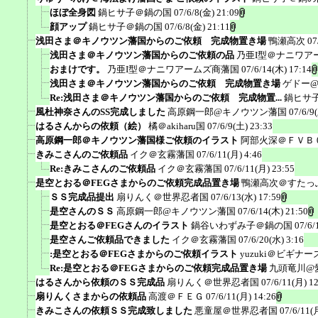
ほぼ全身図
鍋ヒサ子＠鍋の国
07/6/8(金) 21:09
顔アップ
鍋ヒサ子＠鍋の国
07/6/8(金) 21:11
浅田さま＠キノウツン藩国からのご依頼 完成物置き場
鴨瀬高次
07
浅田さま＠キノウツン藩国からのご依頼の品
乃亜I型＠ナニワア
おまけです。
乃亜I型＠ナニワアームズ商藩国
07/6/14(木) 17:14
浅田さま＠キノウツン藩国からのご依頼 完成物置き場
ゲドー
Re:浅田さま＠キノウツン藩国からのご依頼 完成物置...
鍋ヒサ
風杜神奈さんのSS完成しました
高原鋼一郎@キノウツン藩国
07/6/9
はるさんからの依頼（絵）
橘＠akiharu国
07/6/9(土) 23:33
高原鋼一郎＠キノウツン藩国様ご依頼のイラスト
阿部火深＠ＦＶＢ
きみこさんのご依頼品
イク＠玄霧藩国
07/6/11(月) 4:46
Re:きみこさんのご依頼品
イク＠玄霧藩国
07/6/11(月) 23:55
是空とおる＠FEGさまからのご依頼完成品置き場
鴨瀬高次＠すたっ
ＳＳ完成品提出
扇りんく＠世界忍者国
07/6/13(水) 17:59
是空さんのＳＳ
高原鋼一郎@キノウツン藩国
07/6/14(木) 21:50
是空とおる＠FEGさんのイラスト
鍋谷いわずみ子＠鍋の国
07/6/
是空さんご依頼品できました
イク＠玄霧藩国
07/6/20(水) 3:16
:是空とおる＠FEGさまからのご依頼イラスト
yuzuki＠ビギナ
Re:是空とおる＠FEGさまからのご依頼完成品置き場
九頭竜川@
はるさんから依頼のＳＳ完成品
扇りんく＠世界忍者国
07/6/11(月) 1
扇りんくさまからの依頼品
高渡＠ＦＥＧ
07/6/11(月) 14:26
きみこさんの依頼ＳＳ完成致しました
悪童屋＠世界忍者国
07/6/11(