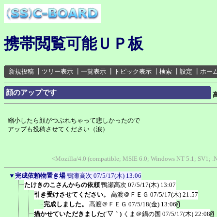
携帯閲覧可能ＵＰ板
新規投稿
┃
ツリー表示
┃
一覧表示
┃
トピック表示
┃
検索
┃
設定
┃
ホー
顔のアップです
縮小したら顔がつぶれちゃって悲しかったので
アップも投稿させてください（涙）
<Mozilla/4.0 (compatible; MSIE 6.0; Windows NT 5.1; SV1;
▼
完成依頼物置き場
鴨瀬高次
07/5/17(木) 13:06
たけきのこさんからの依頼
鴨瀬高次
07/5/17(木) 13:07
引き受けさせてください。
高渡＠ＦＥＧ
07/5/17(木) 21:57
完成しました。
高渡＠ＦＥＧ
07/5/18(金) 13:06
描かせていただきました(´▽｀)
くま＠鍋の国
07/5/17(木) 22:08