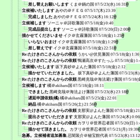
差し替えお願いします
くま＠鍋の国
07/5/23(水) 16:31
立候補いたします
あやの＠ＦＥＧ
07/5/17(木) 23:39
完成しました
あやの＠ＦＥＧ
07/5/24(木) 16:12
立候補します
ソーニャ＠詩歌藩国
07/5/18(金) 0:40
完成品提出します
ソーニャ＠詩歌藩国
07/5/20(日) 2:00
描かせてくださいませ
イク＠玄霧藩国
07/5/18(金) 1:25
いらないおまけ
イク＠玄霧藩国
07/5/18(金) 1:29
差し替えです
イク＠玄霧藩国
07/5/18(金) 22:51
Re:たけきのこさんからの依頼
うかい@伏見藩国
07/5/18(金) 1:36
Re:たけきのこさんからの依頼
鴨瀬高次＠すたっふ
07/5/18(金) 1:
立候補いたします
坂下真砂＠よんた藩国
07/5/18(金) 2:12
描かせていただきました。
坂下真砂＠よんた藩国
07/5/23(水)
Re:たけきのこさんからの依頼
黒崎克哉＠海法避け藩国
07/5/18(
立候補します
橘＠akiharu国
07/5/18(金) 18:11
できました
黒崎克哉＠海法よけ藩国
07/5/23(水) 23:18
遅延申請依頼(橘)
橘＠akiharu国
07/5/25(金) 22:01
納品
橘＠akiharu国
07/5/26(土) 21:56
Re:たけきのこさんからの依頼
支那実@よんた藩国
07/5/18(金) 21
提出させていただきます
支那実@よんた藩国
07/5/24(木) 0:06
Re:たけきのこさんからの依頼
カヲリ＠世界忍者国
07/5/20(日) 1:
描かせて頂きました。
カヲリ＠世界忍者国
07/5/21(月) 19:39
急募。立候補者追加募集
忌闇装介＠秘宝館代表
07/5/23(水) 13:12