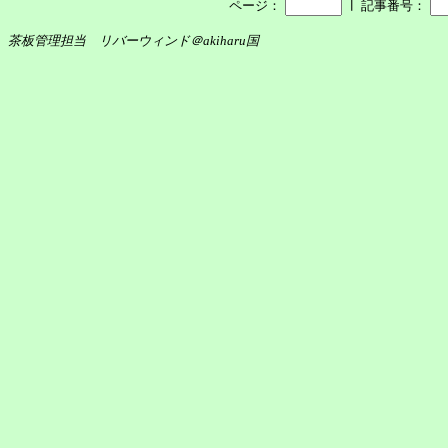
┃
ページ：
記事番号：
茶板管理担当 リバーウィンド＠akiharu国