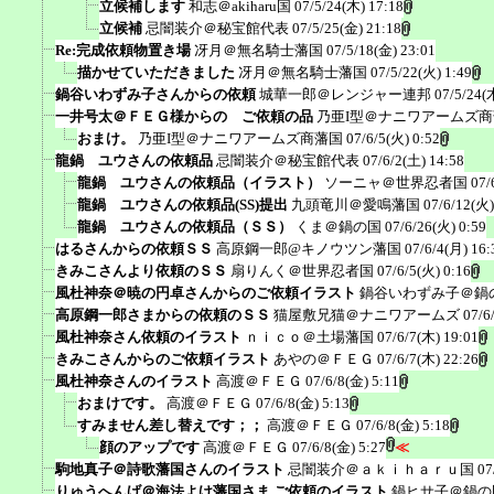
立候補します
和志＠akiharu国
07/5/24(木) 17:18
立候補
忌闇装介＠秘宝館代表
07/5/25(金) 21:18
Re:完成依頼物置き場
冴月＠無名騎士藩国
07/5/18(金) 23:01
描かせていただきました
冴月＠無名騎士藩国
07/5/22(火) 1:49
鍋谷いわずみ子さんからの依頼
城華一郎＠レンジャー連邦
07/5/24(
一井号太＠ＦＥＧ様からの ご依頼の品
乃亜I型＠ナニワアームズ
おまけ。
乃亜I型＠ナニワアームズ商藩国
07/6/5(火) 0:52
龍鍋 ユウさんの依頼品
忌闇装介＠秘宝館代表
07/6/2(土) 14:58
龍鍋 ユウさんの依頼品（イラスト）
ソーニャ＠世界忍者国
07/
龍鍋 ユウさんの依頼品(SS)提出
九頭竜川＠愛鳴藩国
07/6/12(火)
龍鍋 ユウさんの依頼品（ＳＳ）
くま＠鍋の国
07/6/26(火) 0:59
はるさんからの依頼ＳＳ
高原鋼一郎@キノウツン藩国
07/6/4(月) 16:
きみこさんより依頼のＳＳ
扇りんく＠世界忍者国
07/6/5(火) 0:16
風杜神奈＠暁の円卓さんからのご依頼イラスト
鍋谷いわずみ子＠鍋
高原鋼一郎さまからの依頼のＳＳ
猫屋敷兄猫＠ナニワアームズ
07/6
風杜神奈さん依頼のイラスト
ｎｉｃｏ＠土場藩国
07/6/7(木) 19:01
きみこさんからのご依頼イラスト
あやの＠ＦＥＧ
07/6/7(木) 22:26
風杜神奈さんのイラスト
高渡＠ＦＥＧ
07/6/8(金) 5:11
おまけです。
高渡＠ＦＥＧ
07/6/8(金) 5:13
すみません差し替えです；；
高渡＠ＦＥＧ
07/6/8(金) 5:18
顔のアップです
高渡＠ＦＥＧ
07/6/8(金) 5:27
≪
駒地真子＠詩歌藩国さんのイラスト
忌闇装介＠ａｋｉｈａｒｕ国
07
りゅうへんげ＠海法よけ藩国さま ご依頼のイラスト
鍋ヒサ子＠鍋の