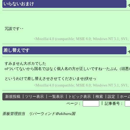
いらないおまけ
冗談です･･
<Mozilla/4.0 (compatible; MSIE 6.0; Windows NT 5.1; SV1;
差し替えです
すみません大ポカでした
ofついてないから国名ではなく個人名の方が正しいですね･･たぶん（頭悪
というわけで差し替えさせさせてくださいませ(伏せっ
<Mozilla/4.0 (compatible; MSIE 6.0; Windows NT 5.1; SV1;
新規投稿
┃
ツリー表示
┃
一覧表示
┃
トピック表示
┃
検索
┃
設定
┃
ホー
┃
ページ：
記事番号：
茶板管理担当 リバーウィンド＠akiharu国