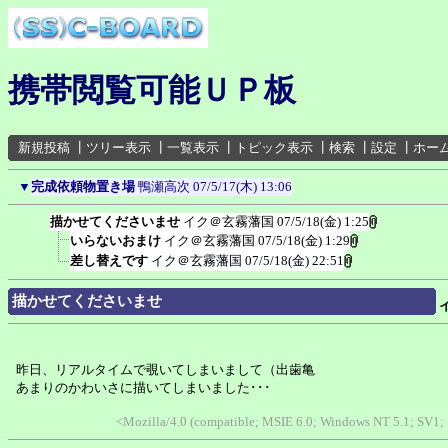
携帯閲覧可能ＵＰ板
新規投稿
┃
ツリー表示
┃
一覧表示
┃
トピック表示
┃
検索
┃
設定
┃
ホー
▼
完成依頼物置き場
鴨瀬高次
07/5/17(木) 13:06
描かせてくださいませ
イク＠玄霧藩国
07/5/18(金) 1:25
いらないおまけ
イク＠玄霧藩国
07/5/18(金) 1:29
差し替えです
イク＠玄霧藩国
07/5/18(金) 22:51
描かせてくださいませ
昨日、リアルタイムで覗いてしまいまして（出歯亀
あまりのかわいさに描いてしまいました･･･
<Mozilla/4.0 (compatible; MSIE 6.0; Windows NT 5.1; SV1;