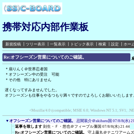
携帯対応内部作業板
新規投稿
┃
ツリー表示
┃
一覧表示
┃
トピック表示
┃
検索
┃
設定
┃
ホー
Re:オフシーズン営業についてのご確認。
＊扇りんく＠世界忍者国
＊オフシーズン中の受注 可能
＊その他 特にありません
遅くなってすみませんでした。
オフシーズンも仕事をやるつもり満々ですのでよろしくお願いいたします
<Mozilla/4.0 (compatible; MSIE 6.0; Windows NT 5.1; SV1; .
▼
オフシーズン営業についてのご確認。
忌闇装介＠akiharu国
07/8/8(水) 2
返事を致します
刻生・Ｆ・悠也＠フィーブル藩国
07/8/8(水) 21:44
Re:オフシーズン営業についてのご確認。
守上藤丸＠ナニワアーム