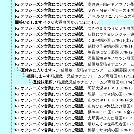
Re:オフシーズン営業についてのご確認。
高原鋼一郎@キノウツン
Re:オフシーズン営業についてのご確認。
ＳＷ－Ｍ＠ビギナーズ王
Re:オフシーズン営業についてのご確認。
乃亜I型＠ナニワアームズ
回答いたします
イク＠玄霧藩国
07/8/11(土) 4:08
Re:オフシーズン営業についてのご確認。
つきやままつり＠ヲチ藩
Re:オフシーズン営業についてのご確認。
萩野むつき＠レンジャー
Re:オフシーズン営業についてのご確認。
くま@鍋の国
07/8/11(土) 2
Re:オフシーズン営業についてのご確認。
鍋野沙子＠鍋の国
07/8/11
Re:オフシーズン営業についてのご確認。
玲音＠になし藩国
07/8/12
Re:オフシーズン営業についてのご確認。
沢邑勝海＠キノウツン藩
Re:オフシーズン営業についてのご確認。
猫屋敷兄猫＠ナニワアー
夏休みに入ります～。
猫屋敷 兄猫＠ナニワアームズ商藩国
07/
復帰しま～す
猫屋敷 兄猫＠ナニワアームズ商藩国
07/12/11
登録抹消願い
猫屋敷兄猫＠ナニワアームズ商藩国
08/1/6(
Re:オフシーズン営業についてのご確認。
阿部火深＠ＦＶＢ
07/8/13
Re:オフシーズン営業についてのご確認。
龍鍋 ユウ＠鍋の国
07/8/
Re:オフシーズン営業についてのご確認。
あやの＠ＦＥＧ
07/8/14(火
Re:オフシーズン営業についてのご確認。
あおひと＠海法よけ藩国
0
Re:オフシーズン営業についてのご確認。
橘＠akiharu国
07/8/17(金) 
Re:オフシーズン営業についてのご確認。
支那実@よんた藩国
07/8/
Re:オフシーズン営業についてのご確認。
扇りんく＠世界忍者国
07/
Re:オフシーズン営業についてのご確認。
棉鍋ミサ＠鍋の国
07/8/19