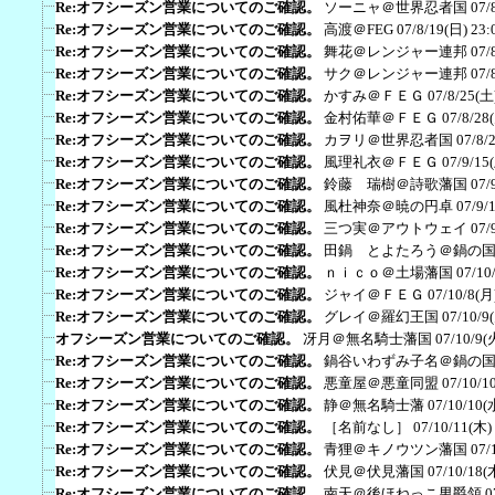
Re:オフシーズン営業についてのご確認。
ソーニャ＠世界忍者国
07/
Re:オフシーズン営業についてのご確認。
高渡＠FEG
07/8/19(日) 23:
Re:オフシーズン営業についてのご確認。
舞花＠レンジャー連邦
07/
Re:オフシーズン営業についてのご確認。
サク＠レンジャー連邦
07/
Re:オフシーズン営業についてのご確認。
かすみ＠ＦＥＧ
07/8/25(土
Re:オフシーズン営業についてのご確認。
金村佑華＠ＦＥＧ
07/8/28
Re:オフシーズン営業についてのご確認。
カヲリ＠世界忍者国
07/8/
Re:オフシーズン営業についてのご確認。
風理礼衣＠ＦＥＧ
07/9/15
Re:オフシーズン営業についてのご確認。
鈴藤 瑞樹＠詩歌藩国
07/
Re:オフシーズン営業についてのご確認。
風杜神奈＠暁の円卓
07/9/
Re:オフシーズン営業についてのご確認。
三つ実＠アウトウェイ
07/
Re:オフシーズン営業についてのご確認。
田鍋 とよたろう＠鍋の
Re:オフシーズン営業についてのご確認。
ｎｉｃｏ＠土場藩国
07/10
Re:オフシーズン営業についてのご確認。
ジャイ＠ＦＥＧ
07/10/8(月
Re:オフシーズン営業についてのご確認。
グレイ＠羅幻王国
07/10/9
オフシーズン営業についてのご確認。
冴月＠無名騎士藩国
07/10/9(
Re:オフシーズン営業についてのご確認。
鍋谷いわずみ子名＠鍋の
Re:オフシーズン営業についてのご確認。
悪童屋＠悪童同盟
07/10/1
Re:オフシーズン営業についてのご確認。
静＠無名騎士藩
07/10/10(
Re:オフシーズン営業についてのご確認。
［名前なし］
07/10/11(木)
Re:オフシーズン営業についてのご確認。
青狸＠キノウツン藩国
07/
Re:オフシーズン営業についてのご確認。
伏見＠伏見藩国
07/10/18(
Re:オフシーズン営業についてのご確認。
南天＠後ほねっこ男爵領
0