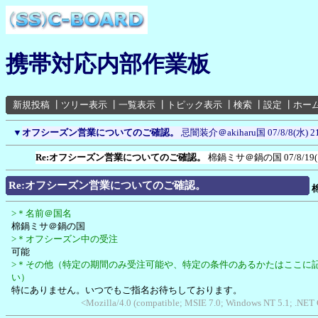
携帯対応内部作業板
新規投稿
┃
ツリー表示
┃
一覧表示
┃
トピック表示
┃
検索
┃
設定
┃
ホー
▼
オフシーズン営業についてのご確認。
忌闇装介＠akiharu国
07/8/8(水) 2
Re:オフシーズン営業についてのご確認。
棉鍋ミサ＠鍋の国
07/8/19
Re:オフシーズン営業についてのご確認。
>＊名前＠国名
棉鍋ミサ＠鍋の国
>＊オフシーズン中の受注
可能
>＊その他（特定の期間のみ受注可能や、特定の条件のあるかたはここに
い）
特にありません。いつでもご指名お待ちしております。
<Mozilla/4.0 (compatible; MSIE 7.0; Windows NT 5.1; .NET