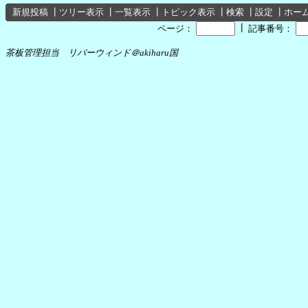
新規投稿
┃
ツリー表示
┃
一覧表示
┃
トピック表示
┃
検索
┃
設定
┃
ホー
┃
ページ：
記事番号：
茶板管理担当 リバーウィンド＠akiharu国