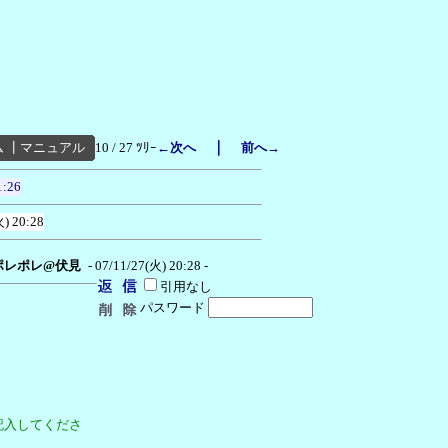
｜
ム
┃
マニュアル
10 / 27 ﾂﾘｰ
←次へ
前へ→
1:26
火) 20:28
ポレポレ@伏見
- 07/11/27(火) 20:28 -
引用なし
パスワード
記入してくださ