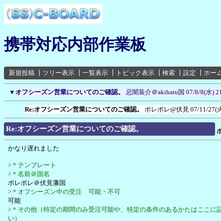
携帯対応内部作業板
新規投稿
┃
ツリー表示
┃
一覧表示
┃
トピック表示
┃
検索
┃
設定
┃
ホー
▼
オフシーズン営業についてのご確認。
忌闇装介＠akiharu国
07/8/8(水) 2
Re:オフシーズン営業についてのご確認。
ポレポレ@伏見
07/11/27(
Re:オフシーズン営業についてのご確認。
かなり遅れました
>＊テンプレート
>＊名前＠国名
ポレポレ＠伏見藩国
>＊オフシーズン中の受注 可能・不可
可能
>＊その他（特定の期間のみ受注可能や、特定の条件のあるかたはここに
い）