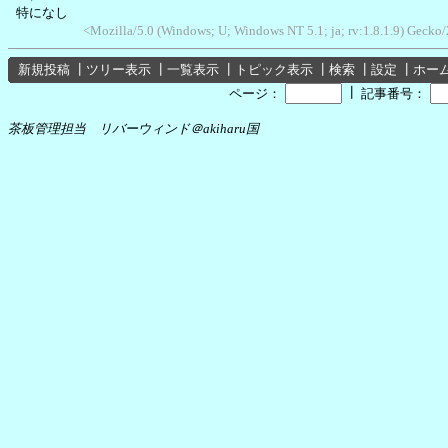
特になし
<Mozilla/5.0 (Windows; U; Windows NT 5.1; ja; rv:1.8.1.9) Geck
新規投稿
┃
ツリー表示
┃
一覧表示
┃
トピック表示
┃
検索
┃
設定
┃
ホー
┃
ページ：
記事番号：
茶板管理担当 リバーウィンド＠akiharu国