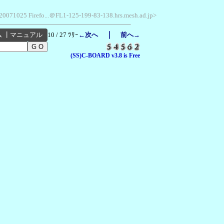
o/20071025 Firefo...＠FL1-125-199-83-138.hrs.mesh.ad.jp>
｜
ム
┃
マニュアル
10 / 27 ﾂﾘｰ
←次へ
前へ→
(SS)C-BOARD v3.8 is Free