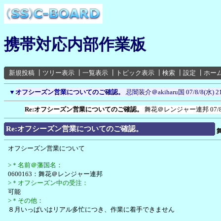
携帯対応内部作業板
新規投稿
┃
ツリー表示
┃
一覧表示
┃
トピック表示
┃
検索
┃
設定
┃
ホー
▼
オフシーズン営業についてのご確認。
忌闇装介＠akiharu国
07/8/8(水) 2
Re:オフシーズン営業についてのご確認。
舞花＠レンジャー連邦
07/
Re:オフシーズン営業についてのご確認。
オフシーズン営業について
>＊名前＠藩国名：
0600163：舞花＠レンジャー連邦
>＊オフシーズン中の受注：
可能
>＊その他：
８月いっぱいはリアル多忙につき、作業に着手できません