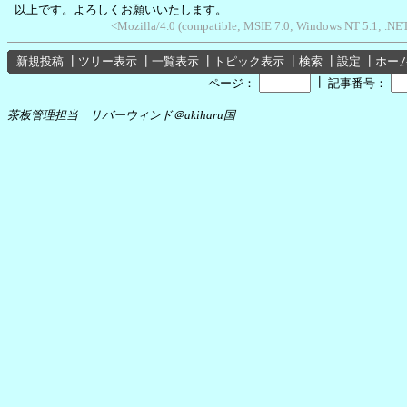
以上です。よろしくお願いいたします。
<Mozilla/4.0 (compatible; MSIE 7.0; Windows NT 5.1; .N
新規投稿
┃
ツリー表示
┃
一覧表示
┃
トピック表示
┃
検索
┃
設定
┃
ホー
┃
ページ：
記事番号：
茶板管理担当 リバーウィンド＠akiharu国