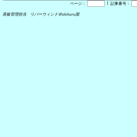
┃
ページ：
記事番号：
茶板管理担当 リバーウィンド＠akiharu国