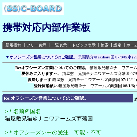
携帯対応内部作業板
新規投稿
┃
ツリー表示
┃
一覧表示
┃
トピック表示
┃
検索
┃
設定
┃
ホー
▼
オフシーズン営業についてのご確認。
忌闇装介＠akiharu国
07/8/8(水) 2
Re:オフシーズン営業についてのご確認。
猫屋敷兄猫＠ナニワアー
夏休みに入ります～。
猫屋敷 兄猫＠ナニワアームズ商藩国
07/
復帰しま～す
猫屋敷 兄猫＠ナニワアームズ商藩国
07/12/11
登録抹消願い
猫屋敷兄猫＠ナニワアームズ商藩国
08/1/6(
Re:オフシーズン営業についてのご確認。
>＊名前＠国名
猫屋敷兄猫＠ナニワアームズ商藩国
>＊オフシーズン中の受注 可能・不可