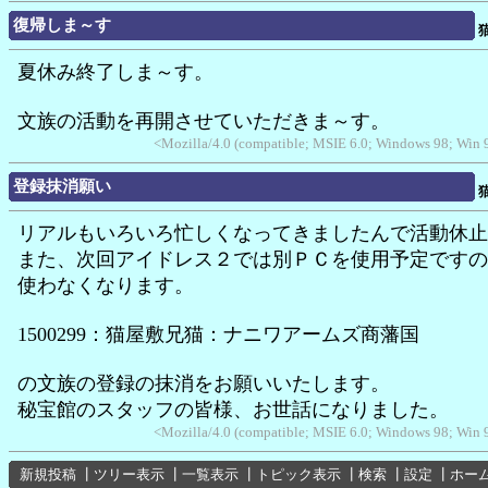
復帰しま～す
夏休み終了しま～す。
文族の活動を再開させていただきま～す。
<Mozilla/4.0 (compatible; MSIE 6.0; Windows 98; Win
登録抹消願い
リアルもいろいろ忙しくなってきましたんで活動休止
また、次回アイドレス２では別ＰＣを使用予定ですの
使わなくなります。
1500299：猫屋敷兄猫：ナニワアームズ商藩国
の文族の登録の抹消をお願いいたします。
秘宝館のスタッフの皆様、お世話になりました。
<Mozilla/4.0 (compatible; MSIE 6.0; Windows 98; Win
新規投稿
┃
ツリー表示
┃
一覧表示
┃
トピック表示
┃
検索
┃
設定
┃
ホー