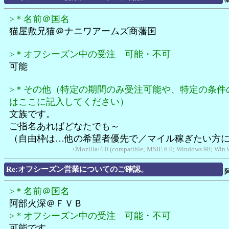
>＊名前＠国名
猫屋敷兄猫＠ナニワアームズ商藩国
>＊オフシーズン中の受注 可能・不可
可能
>＊その他（特定の期間のみ受注可能や、特定の条件
はここに記入してください）
文族です。
ご指名あればどなたでも～
（自由枠は…他の希望者優先で／マイル稼ぎたい方
<Mozilla/4.0 (compatible; MSIE 6.0; Windows 98; Win
Re:オフシーズン営業についてのご確認。
>＊名前＠国名
阿部火深＠ＦＶＢ
>＊オフシーズン中の受注 可能・不可
可能です