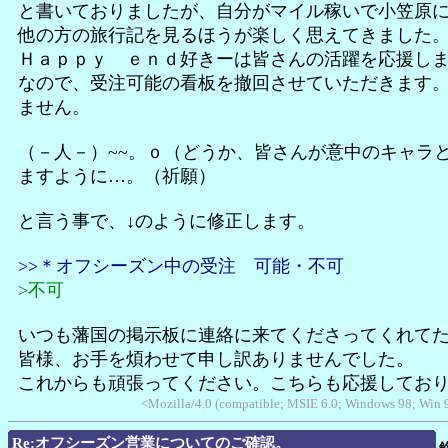
と書いておりましたが、自分がマイル稼いで小笠原
他の方の旅行記を見るほうが楽しく思えてきました
Ｈａｐｐｙ ｅｎｄ好きーは皆さんの活躍を応援し
なので、受注可能の看板を撤回させていただきます
ません。
（－人－）~~。ｏ（どうか、皆さんが意中のキャラ
ますように…。（祈願）
と言う事で、↓のように修正します。
>>＊オフシーズン中の受注 可能・不可
>不可
いつも藩国の掲示板に連絡に来てくださってくれて
皆様、お手を煩わせて申し訳ありませんでした。
これからも頑張ってください。こちらも応援してお
<Mozilla/4.0 (compatible; MSIE 6.0; Windows 98; Win
Re:オフシーズン営業についてのご確認。