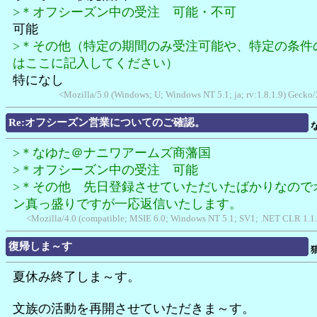
>＊オフシーズン中の受注 可能・不可
可能
>＊その他（特定の期間のみ受注可能や、特定の条件
はここに記入してください）
特になし
<Mozilla/5.0 (Windows; U; Windows NT 5.1; ja; rv:1.8.1.9) Geck
Re:オフシーズン営業についてのご確認。
>＊なゆた＠ナニワアームズ商藩国
>＊オフシーズン中の受注 可能
>＊その他 先日登録させていただいたばかりなので
ン真っ盛りですが一応返信いたします。
<Mozilla/4.0 (compatible; MSIE 6.0; Windows NT 5.1; SV1; .NET CLR 1.
復帰しま～す
夏休み終了しま～す。
文族の活動を再開させていただきま～す。