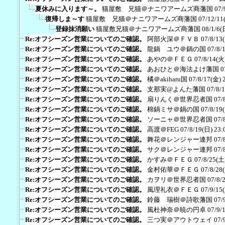
夏休みに入ります～。
猫屋敷 兄猫＠ナニワアームズ商藩国
07/
復帰しま～す
猫屋敷 兄猫＠ナニワアームズ商藩国
07/12/11
登録抹消願い
猫屋敷兄猫＠ナニワアームズ商藩国
08/1/6(
Re:オフシーズン営業についてのご確認。
阿部火深＠ＦＶＢ
07/8/13
Re:オフシーズン営業についてのご確認。
龍鍋 ユウ＠鍋の国
07/8/
Re:オフシーズン営業についてのご確認。
あやの＠ＦＥＧ
07/8/14(火
Re:オフシーズン営業についてのご確認。
あおひと＠海法よけ藩国
0
Re:オフシーズン営業についてのご確認。
橘＠akiharu国
07/8/17(金) 
Re:オフシーズン営業についてのご確認。
支那実@よんた藩国
07/8/
Re:オフシーズン営業についてのご確認。
扇りんく＠世界忍者国
07/
Re:オフシーズン営業についてのご確認。
棉鍋ミサ＠鍋の国
07/8/19
Re:オフシーズン営業についてのご確認。
ソーニャ＠世界忍者国
07/
Re:オフシーズン営業についてのご確認。
高渡＠FEG
07/8/19(日) 23:
Re:オフシーズン営業についてのご確認。
舞花＠レンジャー連邦
07/
Re:オフシーズン営業についてのご確認。
サク＠レンジャー連邦
07/
Re:オフシーズン営業についてのご確認。
かすみ＠ＦＥＧ
07/8/25(土
Re:オフシーズン営業についてのご確認。
金村佑華＠ＦＥＧ
07/8/28
Re:オフシーズン営業についてのご確認。
カヲリ＠世界忍者国
07/8/
Re:オフシーズン営業についてのご確認。
風理礼衣＠ＦＥＧ
07/9/15
Re:オフシーズン営業についてのご確認。
鈴藤 瑞樹＠詩歌藩国
07/
Re:オフシーズン営業についてのご確認。
風杜神奈＠暁の円卓
07/9/
Re:オフシーズン営業についてのご確認。
三つ実＠アウトウェイ
07/