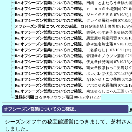
Re:オフシーズン営業についてのご確認。
田鍋 とよたろう＠鍋の
Re:オフシーズン営業についてのご確認。
ｎｉｃｏ＠土場藩国
07/10
Re:オフシーズン営業についてのご確認。
ジャイ＠ＦＥＧ
07/10/8(月
Re:オフシーズン営業についてのご確認。
グレイ＠羅幻王国
07/10/9
オフシーズン営業についてのご確認。
冴月＠無名騎士藩国
07/10/9(
Re:オフシーズン営業についてのご確認。
鍋谷いわずみ子名＠鍋の
Re:オフシーズン営業についてのご確認。
悪童屋＠悪童同盟
07/10/1
Re:オフシーズン営業についてのご確認。
静＠無名騎士藩
07/10/10(
Re:オフシーズン営業についてのご確認。
［名前なし］
07/10/11(木)
Re:オフシーズン営業についてのご確認。
青狸＠キノウツン藩国
07/
Re:オフシーズン営業についてのご確認。
伏見＠伏見藩国
07/10/18(
Re:オフシーズン営業についてのご確認。
南天＠後ほねっこ男爵領
0
Re:オフシーズン営業についてのご確認。
ポレポレ@伏見
07/11/27(
Re:オフシーズン営業についてのご確認。
なゆた＠ナニワ藩国
07/12
Re:オフシーズン営業についてのご確認。
アポロ＠玄霧藩国
07/12/1
Re:オフシーズン営業についてのご確認。
南無＠るしにゃん王国
07/
登録抹消願
はる＠キノウツン藩国
08/1/2(水) 12:27
オフシーズン営業についてのご確認。
シーズンオフ中の秘宝館運営につきまして、芝村さん
しました。