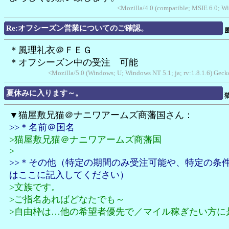
<Mozilla/4.0 (compatible; MSIE 6.0; 
Re:オフシーズン営業についてのご確認。
＊風理礼衣＠ＦＥＧ
＊オフシーズン中の受注 可能
<Mozilla/5.0 (Windows; U; Windows NT 5.1; ja; rv:1.8.1.6) Ge
夏休みに入ります～。
▼猫屋敷兄猫＠ナニワアームズ商藩国さん：
>>＊名前＠国名
>猫屋敷兄猫＠ナニワアームズ商藩国
>
>>＊その他（特定の期間のみ受注可能や、特定の条
はここに記入してください）
>文族です。
>ご指名あればどなたでも～
>自由枠は…他の希望者優先で／マイル稼ぎたい方に