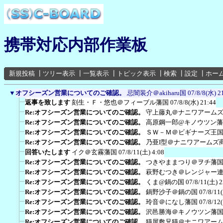
携帯対応内部作業板
新規投稿
┃
ツリー表示
┃
一覧表示
┃
トピック表示
┃
検索
┃
設定
┃
ホー
▼
オフシーズン営業についてのご確認。
忌闇装介＠akiharu国
07/8/8(水) 2
返事を致します
刻生・Ｆ・悠也＠フィーブル藩国
07/8/8(水) 21:44
Re:オフシーズン営業についてのご確認。
守上藤丸＠ナニワアーム
Re:オフシーズン営業についてのご確認。
高原鋼一郎@キノウツン
Re:オフシーズン営業についてのご確認。
ＳＷ－Ｍ＠ビギナーズ王
Re:オフシーズン営業についてのご確認。
乃亜I型＠ナニワアームズ
回答いたします
イク＠玄霧藩国
07/8/11(土) 4:08
Re:オフシーズン営業についてのご確認。
つきやままつり＠ヲチ藩
Re:オフシーズン営業についてのご確認。
萩野むつき＠レンジャー
Re:オフシーズン営業についてのご確認。
くま@鍋の国
07/8/11(土) 2
Re:オフシーズン営業についてのご確認。
鍋野沙子＠鍋の国
07/8/11
Re:オフシーズン営業についてのご確認。
玲音＠になし藩国
07/8/12
Re:オフシーズン営業についてのご確認。
沢邑勝海＠キノウツン藩
Re:オフシーズン営業についてのご確認。
猫屋敷兄猫＠ナニワアー