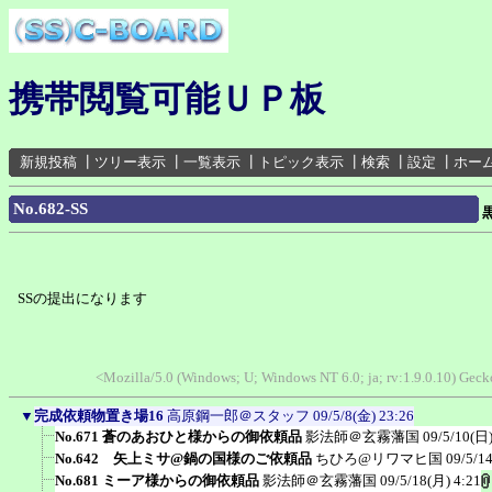
携帯閲覧可能ＵＰ板
新規投稿
┃
ツリー表示
┃
一覧表示
┃
トピック表示
┃
検索
┃
設定
┃
ホー
No.682-SS
SSの提出になります
<Mozilla/5.0 (Windows; U; Windows NT 6.0; ja; rv:1.9.0.10) Ge
▼
完成依頼物置き場16
高原鋼一郎＠スタッフ
09/5/8(金) 23:26
No.671 蒼のあおひと様からの御依頼品
影法師＠玄霧藩国
09/5/10(日)
No.642 矢上ミサ@鍋の国様のご依頼品
ちひろ@リワマヒ国
09/5/1
No.681 ミーア様からの御依頼品
影法師＠玄霧藩国
09/5/18(月) 4:21