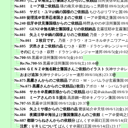
No.665 うにょ＠海法よけ藩国さんからのご依頼品
日向美弥＠紅葉国
No.681 ミーア様ご依頼品
瑛の南天＠後ほねっこ男爵領
09/6/2(火) 
No.685 ヤガミ・ユマ@鍋の国様のご依頼品
ちひろ@リワマヒ国
09
No.689 徒理流＠世界忍者国さまのご依頼
ミーア＠愛鳴之藩国
09/6/3
No.240 伯牙＠伏見藩国様からのご依頼品
時野あやの＠涼州藩国
09/
No.697 GENZ＠無名騎士藩国様よりの依頼納品
玄霧弦耶＠玄霧藩
No.661 矢上ミサ＠鍋の国様よりのご依頼絵
乃亜・クラウ・オコー
No.661 ２枚目です。
乃亜・クラウ・オコーネル＠ナニワアー
No.695 沢邑さまご依頼の品
むつき・萩野・ドラケン＠レンジャー
そのに
むつき・萩野・ドラケン＠レンジャー連邦
09/6/5(金) 0:02
No.700-SS
黒霧＠涼州藩国
09/6/5(金) 0:03
Re:No.700-SS
黒霧＠涼州藩国
09/6/6(土) 10:44
No.696 ＧＥＮＺ＠無名騎士藩国さんご依頼のイラスト
矢神サク＠レ
おまけ追加
矢神サク＠レンジャー連邦
09/6/10(水) 23:33
No.675 黒霧さんからのご依頼品
アポロ・Ｍ・シバムラ@玄霧藩国
0
No.675 黒霧さんからのご依頼品(2枚目)
アポロ・Ｍ・シバムラ@
No.686 サカキ＠星鋼京様からのご依頼品
ゆり花＠akiharu国
09/6/1
No.681 ミーアさんのＳＳ提出
高原鋼一郎＠キノウツン藩国
09/6/1
No.707-SS
黒霧＠涼州藩国
09/6/12(金) 20:37
No.526 矢上ミサ様からのご依頼の品
鷺坂祐介＠天領
09/6/12(金) 2
No.484 夜國涼華＠海法よけ藩国藩国さんのご依頼
ミーア＠愛鳴之
No:687 都築つらねさんからの依頼分
ぱんくす＠羅幻王国
09/6/14(日)
注釈：ＵＲＬについて
ぱんくす＠羅幻王国
09/6/14(日) 23:17