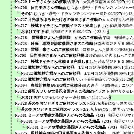
No.720 ミーアさんからの依頼品
東西 天狐＠玄霧藩国
09/6/27(土) 1
No.706 日向美弥さん依頼品
むつき・萩野・ドラケン＠レンジャー
そのに
むつき・萩野・ドラケン＠レンジャー連邦
09/6/27(土) 13
No.727 月光ほろほろ＠たけきの藩国さまご依頼のｓｓ
みぽりん＠神
No.717 桜城キイチさんご依頼イラスト完成しました
多岐川佑華＠
おまけです
多岐川佑華＠ＦＥＧ
09/6/27(土) 23:34
No.718 雷羅来＠よんた藩国様 からのご依頼品
竿崎 裕樹＠よん
No.723 鈴藤 瑞樹＠詩歌藩国さまのご依頼
阿部火深＠ＦＶＢ
09/6
No.716 雷羅 来さんのご依頼SS
槙 昌福＠よんた藩国
09/6/28(日)
No703 日向美弥さまからのご依頼品提出
瑛の南天＠後ほねっこ男
No.717 桜城キイチさん依頼ＳＳ完成しました
芹沢琴＠ＦＥＧ
09/6
No.722 鷺坂祐介様からのご依頼品 1/2
可西＠涼州藩国
09/7/1(水) 1
No.722 鷺坂祐介様からのご依頼品 2/2
可西＠涼州藩国
09/7/1(水
No.722 鷺坂祐介様からのご依頼品
サカキ＠星鋼京
09/7/3(金) 22:26
No.694 多岐川祐華＠FEG様ご依頼分SS
久遠寺 那由他＠ナニワア
No.712 優羽カヲリ＠世界忍者国さんご依頼のイラスト
矢神サク＠レ
おまけ
矢神サク＠レンジャー連邦
09/7/4(土) 17:50
No.728 蒼のあおひとさまご依頼のイラスト1/2
瑠璃＠になし藩国
09/
蒼のあおひとさまご依頼のイラスト2/2
瑠璃＠になし藩国
09/7/4
No.681 ミーア＠愛鳴之藩国さんからの依頼品（1/3）
和子＠リワマ
No.681 ミーア＠愛鳴之藩国さんからの依頼品（2/3）
和子＠リワ
No.681 ミーア＠愛鳴之藩国さんからの依頼品（3/3）
和子＠
No.725 風杜神奈＠暁の円卓藩国さん依頼ＳＳ完成し...
多岐川佑華