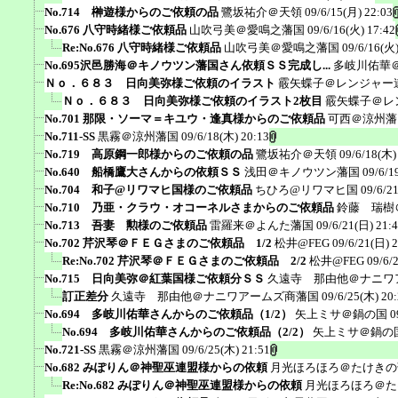
No.714 榊遊様からのご依頼の品
鷺坂祐介＠天領
09/6/15(月) 22:03
No.676 八守時緒様ご依頼品
山吹弓美＠愛鳴之藩国
09/6/16(火) 17:42
Re:No.676 八守時緒様ご依頼品
山吹弓美＠愛鳴之藩国
09/6/16(火)
No.695沢邑勝海＠キノウツン藩国さん依頼ＳＳ完成し...
多岐川佑華
Ｎｏ．６８３ 日向美弥様ご依頼のイラスト
霰矢蝶子＠レンジャー
Ｎｏ．６８３ 日向美弥様ご依頼のイラスト2枚目
霰矢蝶子＠レ
No.701 那限・ソーマ＝キユウ・逢真様からのご依頼品
可西＠涼州藩
No.711-SS
黒霧＠涼州藩国
09/6/18(木) 20:13
No.719 高原鋼一郎様からのご依頼の品
鷺坂祐介＠天領
09/6/18(木)
No.640 船橋鷹大さんからの依頼ＳＳ
浅田＠キノウツン藩国
09/6/1
No.704 和子@リワマヒ国様のご依頼品
ちひろ@リワマヒ国
09/6/2
No.710 乃亜・クラウ・オコーネルさまからのご依頼品
鈴藤 瑞樹
No.713 吾妻 勲様のご依頼品
雷羅来＠よんた藩国
09/6/21(日) 21:
No.702 芹沢琴＠ＦＥＧさまのご依頼品 1/2
松井@FEG
09/6/21(日) 
Re:No.702 芹沢琴＠ＦＥＧさまのご依頼品 2/2
松井@FEG
09/6/
No.715 日向美弥＠紅葉国様ご依頼分ＳＳ
久遠寺 那由他＠ナニワ
訂正差分
久遠寺 那由他＠ナニワアームズ商藩国
09/6/25(木) 20
No.694 多岐川佑華さんからのご依頼品（1/2）
矢上ミサ＠鍋の国
0
No.694 多岐川佑華さんからのご依頼品（2/2）
矢上ミサ＠鍋の
No.721-SS
黒霧＠涼州藩国
09/6/25(木) 21:51
No.682 みぽりん＠神聖巫連盟様からの依頼
月光ほろほろ＠たけきの
Re:No.682 みぽりん＠神聖巫連盟様からの依頼
月光ほろほろ＠た