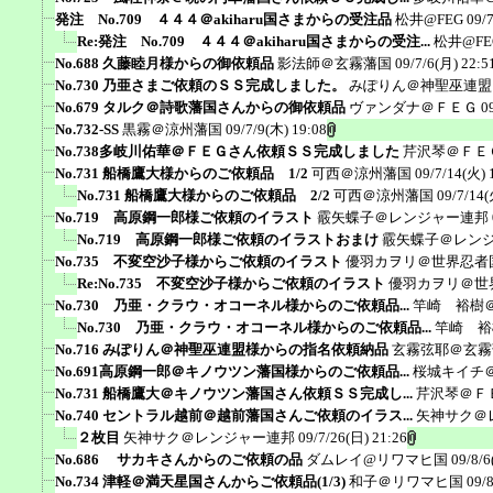
発注 No.709 ４４４＠akiharu国さまからの受注品
松井@FEG
09/
Re:発注 No.709 ４４４＠akiharu国さまからの受注...
松井@FE
No.688 久藤睦月様からの御依頼品
影法師＠玄霧藩国
09/7/6(月) 22:5
No.730 乃亜さまご依頼のＳＳ完成しました。
みぽりん＠神聖巫連盟
No.679 タルク＠詩歌藩国さんからの御依頼品
ヴァンダナ＠ＦＥＧ
0
No.732-SS
黒霧＠涼州藩国
09/7/9(木) 19:08
No.738多岐川佑華＠ＦＥＧさん依頼ＳＳ完成しました
芹沢琴＠ＦＥ
No.731 船橋鷹大様からのご依頼品 1/2
可西＠涼州藩国
09/7/14(火) 
No.731 船橋鷹大様からのご依頼品 2/2
可西＠涼州藩国
09/7/14(
No.719 高原鋼一郎様ご依頼のイラスト
霰矢蝶子＠レンジャー連邦
No.719 高原鋼一郎様ご依頼のイラストおまけ
霰矢蝶子＠レン
No.735 不変空沙子様からご依頼のイラスト
優羽カヲリ＠世界忍者
Re:No.735 不変空沙子様からご依頼のイラスト
優羽カヲリ＠世
No.730 乃亜・クラウ・オコーネル様からのご依頼品...
竿崎 裕樹
No.730 乃亜・クラウ・オコーネル様からのご依頼品...
竿崎 裕
No.716 みぽりん＠神聖巫連盟様からの指名依頼納品
玄霧弦耶＠玄霧
No.691高原鋼一郎＠キノウツン藩国様からのご依頼品...
桜城キイチ
No.731 船橋鷹大＠キノウツン藩国さん依頼ＳＳ完成し...
芹沢琴＠Ｆ
No.740 セントラル越前＠越前藩国さんご依頼のイラス...
矢神サク＠
２枚目
矢神サク＠レンジャー連邦
09/7/26(日) 21:26
No.686 サカキさんからのご依頼の品
ダムレイ@リワマヒ国
09/8/6
No.734 津軽＠満天星国さんからご依頼品(1/3)
和子＠リワマヒ国
09/