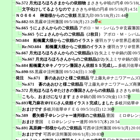
No.572 月光ほろほろさまからの依頼物
まさきち＠暁の円卓
09/5/18(
文字化けしてるようなので
まさきち＠暁の円卓
09/5/18(月) 4:51
ＮＯ６６４ 榊遊様からのご依頼
黒葉九印
09/5/18(月) 21:44
No.682-SS
黒霧＠涼州藩国
09/5/18(月) 23:26
≪
No.665 うにょさんからのご依頼品
アポロ・Ｍ・シバムラ＠玄霧藩国
No.665 うにょさんからのご依頼品（2枚目）
アポロ・Ｍ・シバム
NO.684 船橋鷹大様からご依頼のイラスト
優羽カヲリ＠世界忍者国
Re:NO.684 船橋鷹大様からご依頼のイラスト
優羽カヲリ＠世界
No.667 月光ほろほろさんからのご依頼品(1/2)
矢上ミサ＠鍋の国
09/
No.667 月光ほろほろさんからのご依頼品(2/2)
矢上ミサ＠鍋の国
No.684 船橋鷹大＠キノウツン藩国さん依頼ＳＳ完成し...
多岐川佑華
No.690-SS
黒霧＠涼州藩国
09/5/24(日) 1:30
発注 No.671 蒼のあおひと様ご依頼品
守上藤丸＠ナニワアームズ
No.671 蒼のあおひと様ご依頼品
守上藤丸＠ナニワアームズ商
No.572 月光ほろほろ＠たけきの藩国さんからの依頼品
まさきち＠暁
こちら、おまけになります
まき＠鍋の国
09/5/29(金) 13:57
No.693竜乃麻衣＠FEGさん依頼イラスト完成しました
多岐川佑華＠
おまけです
多岐川佑華＠ＦＥＧ
09/5/31(日) 12:30
No.589 霰矢蝶子＠レンジャー連邦様のご依頼品
豊国 ミロ＠レン
おまけ
豊国 ミロ＠レンジャー連邦
09/9/17(木) 20:54
No.691 高原鋼一郎様からのご依頼品
可西＠涼州藩国
09/6/1(月) 20:0
おまけです
可西＠涼州藩国
09/6/1(月) 20:03