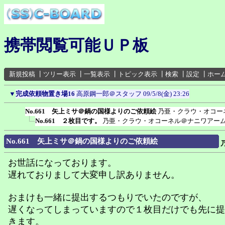
携帯閲覧可能ＵＰ板
新規投稿
┃
ツリー表示
┃
一覧表示
┃
トピック表示
┃
検索
┃
設定
┃
ホー
▼
完成依頼物置き場16
高原鋼一郎＠スタッフ
09/5/8(金) 23:26
No.661 矢上ミサ＠鍋の国様よりのご依頼絵
乃亜・クラウ・オコー
No.661 ２枚目です。
乃亜・クラウ・オコーネル＠ナニワアー
No.661 矢上ミサ＠鍋の国様よりのご依頼絵
お世話になっております。
遅れておりまして大変申し訳ありません。
おまけも一緒に提出するつもりでいたのですが、
遅くなってしまっていますので１枚目だけでも先に提
きます。