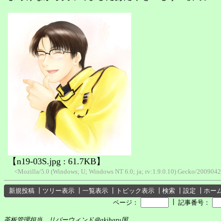
【n19-03S.jpg : 61.7KB】
<Mozilla/5.0 (Windows; U; Windows NT 6.0; ja; rv:1.9.0.10) Gecko/2009042
新規投稿
┃
ツリー表示
┃
一覧表示
┃
トピック表示
┃
検索
┃
設定
┃
ホー
┃
ページ：
記事番号：
茶板管理担当 リバーウィンド＠akiharu国