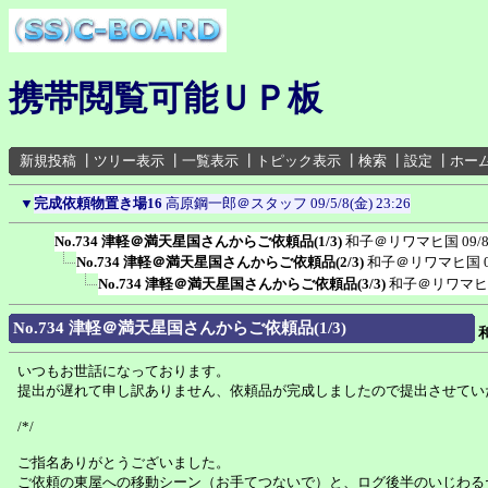
携帯閲覧可能ＵＰ板
新規投稿
┃
ツリー表示
┃
一覧表示
┃
トピック表示
┃
検索
┃
設定
┃
ホー
▼
完成依頼物置き場16
高原鋼一郎＠スタッフ
09/5/8(金) 23:26
No.734 津軽＠満天星国さんからご依頼品(1/3)
和子＠リワマヒ国
09/
No.734 津軽＠満天星国さんからご依頼品(2/3)
和子＠リワマヒ国
No.734 津軽＠満天星国さんからご依頼品(3/3)
和子＠リワマヒ
No.734 津軽＠満天星国さんからご依頼品(1/3)
いつもお世話になっております。
提出が遅れて申し訳ありません、依頼品が完成しましたので提出させてい
/*/
ご指名ありがとうございました。
ご依頼の東屋への移動シーン（お手てつないで）と、ログ後半のいじわる