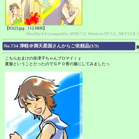
【02(2).jpg : 112.0KB】
<Mozilla/4.0 (compatible; MSIE 7.0; Windows NT 5.1; .NET CLR 
No.734 津軽＠満天星国さんからご依頼品(3/3)
こちらおまけの奈津子ちゃんブロマイｒｙ
夏服ということだったのでＧＰＯ青の服にしてみましたっ