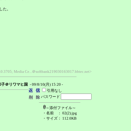
した。
1.0.3705; Media Ce...＠softbank219030163017.bbtec.net>
和子＠リワマヒ国
- 09/8/10(月) 15:20 -
引用なし
パスワード
～添付ファイル～
・名前
： 02(2).jpg
・サイズ
： 112.0KB