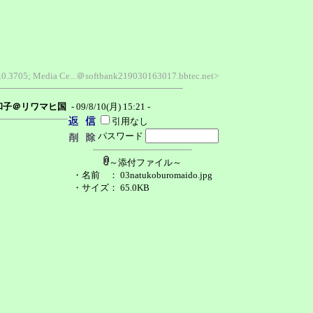
1.0.3705; Media Ce...＠softbank219030163017.bbtec.net>
和子＠リワマヒ国
- 09/8/10(月) 15:21 -
引用なし
パスワード
～添付ファイル～
・名前
： 03natukoburomaido.jpg
・サイズ
： 65.0KB