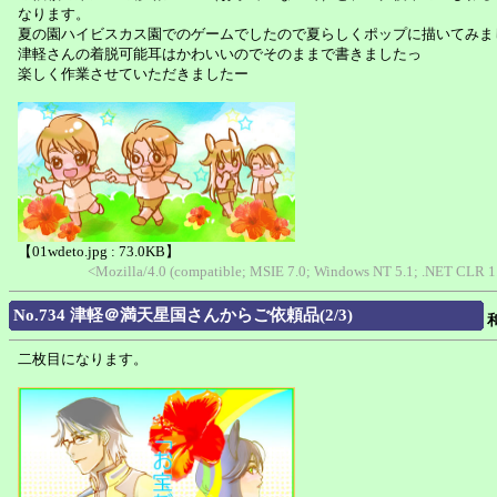
なります。
夏の園ハイビスカス園でのゲームでしたので夏らしくポップに描いてみま
津軽さんの着脱可能耳はかわいいのでそのままで書きましたっ
楽しく作業させていただきましたー
【01wdeto.jpg : 73.0KB】
<Mozilla/4.0 (compatible; MSIE 7.0; Windows NT 5.1; .NET CLR 
No.734 津軽＠満天星国さんからご依頼品(2/3)
二枚目になります。