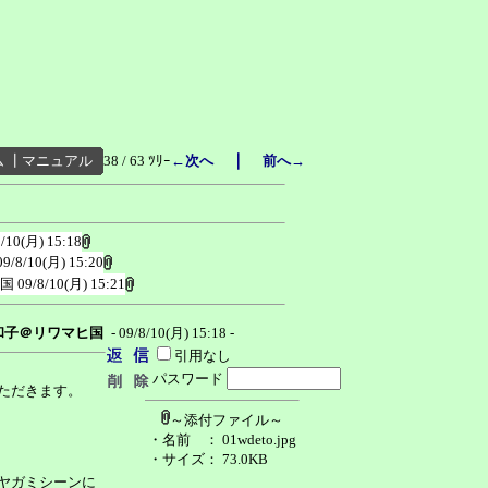
｜
ム
┃
マニュアル
38 / 63 ﾂﾘｰ
←次へ
前へ→
8/10(月) 15:18
09/8/10(月) 15:20
国
09/8/10(月) 15:21
和子＠リワマヒ国
- 09/8/10(月) 15:18 -
引用なし
パスワード
ただきます。
～添付ファイル～
・名前
： 01wdeto.jpg
・サイズ
： 73.0KB
ヤガミシーンに