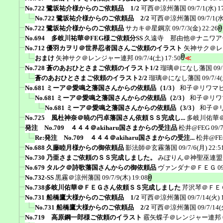
No.722 鷺坂祐介様からのご依頼品 1/2
可西＠涼州藩国
09/7/1(水) 1
No.722 鷺坂祐介様からのご依頼品 2/2
可西＠涼州藩国
09/7/1(水
No.722 鷺坂祐介様からのご依頼品
サカキ＠星鋼京
09/7/3(金) 22:26
No.694 多岐川祐華＠FEG様ご依頼分SS
久遠寺 那由他＠ナニワア
No.712 優羽カヲリ＠世界忍者国さんご依頼のイラスト
矢神サク＠レ
おまけ
矢神サク＠レンジャー連邦
09/7/4(土) 17:50
≪
No.728 蒼のあおひとさまご依頼のイラスト1/2
瑠璃＠になし藩国
09/
蒼のあおひとさまご依頼のイラスト2/2
瑠璃＠になし藩国
09/7/4
No.681 ミーア＠愛鳴之藩国さんからの依頼品（1/3）
和子＠リワマ
No.681 ミーア＠愛鳴之藩国さんからの依頼品（2/3）
和子＠リワ
No.681 ミーア＠愛鳴之藩国さんからの依頼品（3/3）
和子＠
No.725 風杜神奈＠暁の円卓藩国さん依頼ＳＳ完成し...
多岐川佑華
発注 No.709 ４４４＠akiharu国さまからの受注品
松井@FEG
09/
Re:発注 No.709 ４４４＠akiharu国さまからの受注...
松井@FE
No.688 久藤睦月様からの御依頼品
影法師＠玄霧藩国
09/7/6(月) 22:5
No.730 乃亜さまご依頼のＳＳ完成しました。
みぽりん＠神聖巫連盟
No.679 タルク＠詩歌藩国さんからの御依頼品
ヴァンダナ＠ＦＥＧ
0
No.732-SS
黒霧＠涼州藩国
09/7/9(木) 19:08
No.738多岐川佑華＠ＦＥＧさん依頼ＳＳ完成しました
芹沢琴＠ＦＥ
No.731 船橋鷹大様からのご依頼品 1/2
可西＠涼州藩国
09/7/14(火) 
No.731 船橋鷹大様からのご依頼品 2/2
可西＠涼州藩国
09/7/14(
No.719 高原鋼一郎様ご依頼のイラスト
霰矢蝶子＠レンジャー連邦