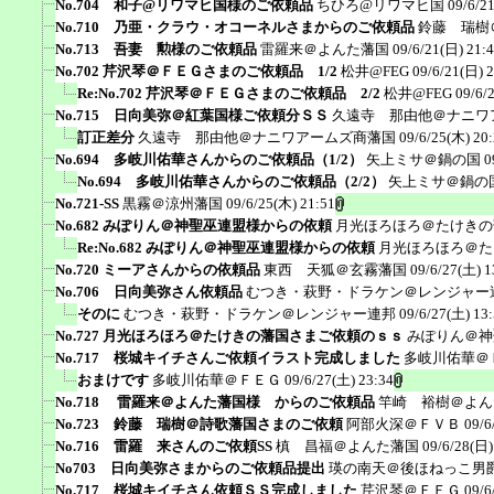
No.704 和子@リワマヒ国様のご依頼品
ちひろ@リワマヒ国
09/6/2
No.710 乃亜・クラウ・オコーネルさまからのご依頼品
鈴藤 瑞樹
No.713 吾妻 勲様のご依頼品
雷羅来＠よんた藩国
09/6/21(日) 21:
No.702 芹沢琴＠ＦＥＧさまのご依頼品 1/2
松井@FEG
09/6/21(日) 
Re:No.702 芹沢琴＠ＦＥＧさまのご依頼品 2/2
松井@FEG
09/6/
No.715 日向美弥＠紅葉国様ご依頼分ＳＳ
久遠寺 那由他＠ナニワ
訂正差分
久遠寺 那由他＠ナニワアームズ商藩国
09/6/25(木) 20
No.694 多岐川佑華さんからのご依頼品（1/2）
矢上ミサ＠鍋の国
0
No.694 多岐川佑華さんからのご依頼品（2/2）
矢上ミサ＠鍋の
No.721-SS
黒霧＠涼州藩国
09/6/25(木) 21:51
No.682 みぽりん＠神聖巫連盟様からの依頼
月光ほろほろ＠たけきの
Re:No.682 みぽりん＠神聖巫連盟様からの依頼
月光ほろほろ＠た
No.720 ミーアさんからの依頼品
東西 天狐＠玄霧藩国
09/6/27(土) 1
No.706 日向美弥さん依頼品
むつき・萩野・ドラケン＠レンジャー
そのに
むつき・萩野・ドラケン＠レンジャー連邦
09/6/27(土) 13
No.727 月光ほろほろ＠たけきの藩国さまご依頼のｓｓ
みぽりん＠神
No.717 桜城キイチさんご依頼イラスト完成しました
多岐川佑華＠
おまけです
多岐川佑華＠ＦＥＧ
09/6/27(土) 23:34
No.718 雷羅来＠よんた藩国様 からのご依頼品
竿崎 裕樹＠よん
No.723 鈴藤 瑞樹＠詩歌藩国さまのご依頼
阿部火深＠ＦＶＢ
09/6
No.716 雷羅 来さんのご依頼SS
槙 昌福＠よんた藩国
09/6/28(日)
No703 日向美弥さまからのご依頼品提出
瑛の南天＠後ほねっこ男
No.717 桜城キイチさん依頼ＳＳ完成しました
芹沢琴＠ＦＥＧ
09/6