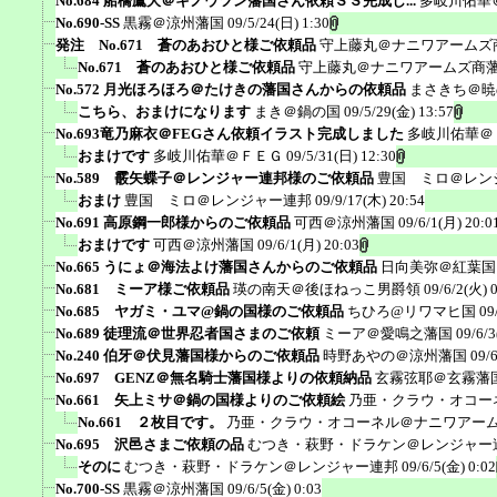
No.684 船橋鷹大＠キノウツン藩国さん依頼ＳＳ完成し...
多岐川佑華
No.690-SS
黒霧＠涼州藩国
09/5/24(日) 1:30
発注 No.671 蒼のあおひと様ご依頼品
守上藤丸＠ナニワアームズ
No.671 蒼のあおひと様ご依頼品
守上藤丸＠ナニワアームズ商
No.572 月光ほろほろ＠たけきの藩国さんからの依頼品
まさきち＠暁
こちら、おまけになります
まき＠鍋の国
09/5/29(金) 13:57
No.693竜乃麻衣＠FEGさん依頼イラスト完成しました
多岐川佑華＠
おまけです
多岐川佑華＠ＦＥＧ
09/5/31(日) 12:30
No.589 霰矢蝶子＠レンジャー連邦様のご依頼品
豊国 ミロ＠レン
おまけ
豊国 ミロ＠レンジャー連邦
09/9/17(木) 20:54
No.691 高原鋼一郎様からのご依頼品
可西＠涼州藩国
09/6/1(月) 20:0
おまけです
可西＠涼州藩国
09/6/1(月) 20:03
No.665 うにょ＠海法よけ藩国さんからのご依頼品
日向美弥＠紅葉国
No.681 ミーア様ご依頼品
瑛の南天＠後ほねっこ男爵領
09/6/2(火) 
No.685 ヤガミ・ユマ@鍋の国様のご依頼品
ちひろ@リワマヒ国
09
No.689 徒理流＠世界忍者国さまのご依頼
ミーア＠愛鳴之藩国
09/6/3
No.240 伯牙＠伏見藩国様からのご依頼品
時野あやの＠涼州藩国
09/
No.697 GENZ＠無名騎士藩国様よりの依頼納品
玄霧弦耶＠玄霧藩
No.661 矢上ミサ＠鍋の国様よりのご依頼絵
乃亜・クラウ・オコー
No.661 ２枚目です。
乃亜・クラウ・オコーネル＠ナニワアー
No.695 沢邑さまご依頼の品
むつき・萩野・ドラケン＠レンジャー
そのに
むつき・萩野・ドラケン＠レンジャー連邦
09/6/5(金) 0:02
No.700-SS
黒霧＠涼州藩国
09/6/5(金) 0:03