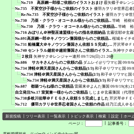
No.719 高原鋼一郎様ご依頼のイラストおまけ
霰矢蝶子＠レン
No.735 不変空沙子様からご依頼のイラスト
優羽カヲリ＠世界忍者
Re:No.735 不変空沙子様からご依頼のイラスト
優羽カヲリ＠世
No.730 乃亜・クラウ・オコーネル様からのご依頼品...
竿崎 裕樹
No.730 乃亜・クラウ・オコーネル様からのご依頼品...
竿崎 裕
No.716 みぽりん＠神聖巫連盟様からの指名依頼納品
玄霧弦耶＠玄霧
No.691高原鋼一郎＠キノウツン藩国様からのご依頼品...
桜城キイチ
No.731 船橋鷹大＠キノウツン藩国さん依頼ＳＳ完成し...
芹沢琴＠Ｆ
No.740 セントラル越前＠越前藩国さんご依頼のイラス...
矢神サク＠
２枚目
矢神サク＠レンジャー連邦
09/7/26(日) 21:26
No.686 サカキさんからのご依頼の品
ダムレイ@リワマヒ国
09/8/6
No.734 津軽＠満天星国さんからご依頼品(1/3)
和子＠リワマヒ国
09/
No.734 津軽＠満天星国さんからご依頼品(2/3)
和子＠リワマヒ国
No.734 津軽＠満天星国さんからご依頼品(3/3)
和子＠リワマヒ
No.687 都築つらね様のご依頼品
雷羅来＠よんた藩国
09/8/19(水) 2
自立発注No.17 室賀兼一様からのご依頼品
しじま＠玄霧藩国（代理
No.738多岐川佑華＠ＦＥＧさん依頼ＳＳ完成しました
芹沢琴＠ＦＥ
No.712 優羽カヲリ＠世界忍者国さんご依頼の作品
緋乃江戌人＠る
新規投稿
┃
ツリー表示
┃
一覧表示
┃
トピック表示
┃
検索
┃
設定
┃
ホー
┃
ページ：
記事番号：
茶板管理担当 リバーウィンド＠akiharu国