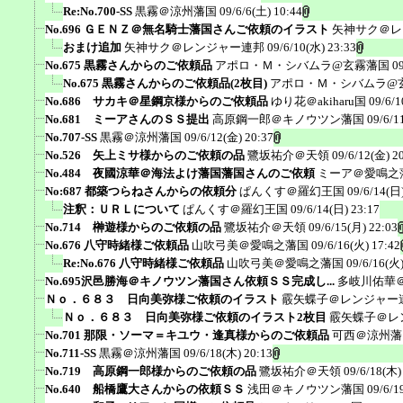
Re:No.700-SS
黒霧＠涼州藩国
09/6/6(土) 10:44
No.696 ＧＥＮＺ＠無名騎士藩国さんご依頼のイラスト
矢神サク＠レ
おまけ追加
矢神サク＠レンジャー連邦
09/6/10(水) 23:33
No.675 黒霧さんからのご依頼品
アポロ・Ｍ・シバムラ@玄霧藩国
0
No.675 黒霧さんからのご依頼品(2枚目)
アポロ・Ｍ・シバムラ@
No.686 サカキ＠星鋼京様からのご依頼品
ゆり花＠akiharu国
09/6/1
No.681 ミーアさんのＳＳ提出
高原鋼一郎＠キノウツン藩国
09/6/1
No.707-SS
黒霧＠涼州藩国
09/6/12(金) 20:37
No.526 矢上ミサ様からのご依頼の品
鷺坂祐介＠天領
09/6/12(金) 2
No.484 夜國涼華＠海法よけ藩国藩国さんのご依頼
ミーア＠愛鳴之
No:687 都築つらねさんからの依頼分
ぱんくす＠羅幻王国
09/6/14(日)
注釈：ＵＲＬについて
ぱんくす＠羅幻王国
09/6/14(日) 23:17
No.714 榊遊様からのご依頼の品
鷺坂祐介＠天領
09/6/15(月) 22:03
No.676 八守時緒様ご依頼品
山吹弓美＠愛鳴之藩国
09/6/16(火) 17:42
Re:No.676 八守時緒様ご依頼品
山吹弓美＠愛鳴之藩国
09/6/16(火)
No.695沢邑勝海＠キノウツン藩国さん依頼ＳＳ完成し...
多岐川佑華
Ｎｏ．６８３ 日向美弥様ご依頼のイラスト
霰矢蝶子＠レンジャー
Ｎｏ．６８３ 日向美弥様ご依頼のイラスト2枚目
霰矢蝶子＠レ
No.701 那限・ソーマ＝キユウ・逢真様からのご依頼品
可西＠涼州藩
No.711-SS
黒霧＠涼州藩国
09/6/18(木) 20:13
No.719 高原鋼一郎様からのご依頼の品
鷺坂祐介＠天領
09/6/18(木)
No.640 船橋鷹大さんからの依頼ＳＳ
浅田＠キノウツン藩国
09/6/1