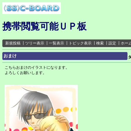
携帯閲覧可能ＵＰ板
新規投稿
┃
ツリー表示
┃
一覧表示
┃
トピック表示
┃
検索
┃
設定
┃
ホー
おまけ
こちらおまけのイラストになります。
よろしくお願いします。