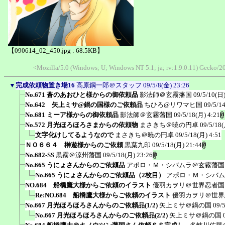
【090614_02_450.jpg : 68.5KB】
<Mozilla/5.0 (Windows; U; Windows NT 5.1; ja; rv:1.9.0.11) Gecko
▼
完成依頼物置き場16
高原鋼一郎＠スタッフ
09/5/8(金) 23:26
No.671 蒼のあおひと様からの御依頼品
影法師＠玄霧藩国
09/5/10(日)
No.642 矢上ミサ@鍋の国様のご依頼品
ちひろ@リワマヒ国
09/5/1
No.681 ミーア様からの御依頼品
影法師＠玄霧藩国
09/5/18(月) 4:21
No.572 月光ほろほろさまからの依頼物
まさきち＠暁の円卓
09/5/18(
文字化けしてるようなので
まさきち＠暁の円卓
09/5/18(月) 4:51
ＮＯ６６４ 榊遊様からのご依頼
黒葉九印
09/5/18(月) 21:44
No.682-SS
黒霧＠涼州藩国
09/5/18(月) 23:26
No.665 うにょさんからのご依頼品
アポロ・Ｍ・シバムラ＠玄霧藩国
No.665 うにょさんからのご依頼品（2枚目）
アポロ・Ｍ・シバム
NO.684 船橋鷹大様からご依頼のイラスト
優羽カヲリ＠世界忍者国
Re:NO.684 船橋鷹大様からご依頼のイラスト
優羽カヲリ＠世界
No.667 月光ほろほろさんからのご依頼品(1/2)
矢上ミサ＠鍋の国
09/
No.667 月光ほろほろさんからのご依頼品(2/2)
矢上ミサ＠鍋の国