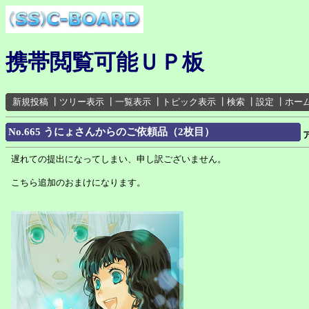
携帯閲覧可能ＵＰ板
新規投稿
┃
ツリー表示
┃
一覧表示
┃
トピック表示
┃
検索
┃
設定
┃
ホー
No.665 うにょさんからのご依頼品（2枚目）
遅れての提出になってしまい、申し訳ございません。
こちら追加のおまけになります。