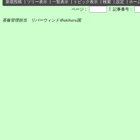
新規投稿
┃
ツリー表示
┃
一覧表示
┃
トピック表示
┃
検索
┃
設定
┃
ホー
┃
ページ：
記事番号：
茶板管理担当 リバーウィンド＠akiharu国