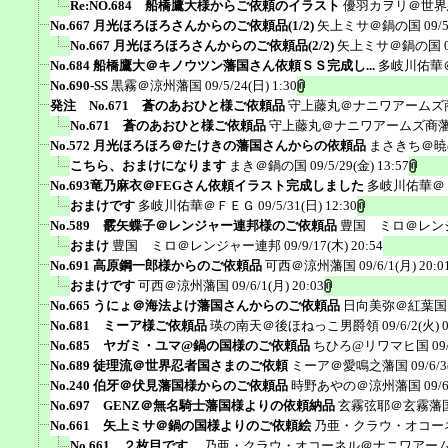
Re:NO.684 船橋鷹大様からご依頼のイラスト
優羽カヲリ＠世界
No.667 月光ほろほろさんからのご依頼品(1/2)
矢上ミサ＠鍋の国
09/
No.667 月光ほろほろさんからのご依頼品(2/2)
矢上ミサ＠鍋の国
No.684 船橋鷹大＠キノウツン藩国さん依頼ＳＳ完成し...
多岐川佑華
No.690-SS
黒霧＠涼州藩国
09/5/24(日) 1:30
発注 No.671 蒼のあおひと様ご依頼品
守上藤丸＠ナニワアームズ
No.671 蒼のあおひと様ご依頼品
守上藤丸＠ナニワアームズ商
No.572 月光ほろほろ＠たけきの藩国さんからの依頼品
まさきち＠暁
こちら、おまけになります
まき＠鍋の国
09/5/29(金) 13:57
No.693竜乃麻衣＠FEGさん依頼イラスト完成しました
多岐川佑華＠
おまけです
多岐川佑華＠ＦＥＧ
09/5/31(日) 12:30
No.589 霰矢蝶子＠レンジャー連邦様のご依頼品
豊国 ミロ＠レン
おまけ
豊国 ミロ＠レンジャー連邦
09/9/17(木) 20:54
No.691 高原鋼一郎様からのご依頼品
可西＠涼州藩国
09/6/1(月) 20:0
おまけです
可西＠涼州藩国
09/6/1(月) 20:03
No.665 うにょ＠海法よけ藩国さんからのご依頼品
日向美弥＠紅葉国
No.681 ミーア様ご依頼品
瑛の南天＠後ほねっこ男爵領
09/6/2(火) 
No.685 ヤガミ・ユマ@鍋の国様のご依頼品
ちひろ@リワマヒ国
09
No.689 徒理流＠世界忍者国さまのご依頼
ミーア＠愛鳴之藩国
09/6/3
No.240 伯牙＠伏見藩国様からのご依頼品
時野あやの＠涼州藩国
09/
No.697 GENZ＠無名騎士藩国様よりの依頼納品
玄霧弦耶＠玄霧藩
No.661 矢上ミサ＠鍋の国様よりのご依頼絵
乃亜・クラウ・オコー
No.661 ２枚目です。
乃亜・クラウ・オコーネル＠ナニワアー