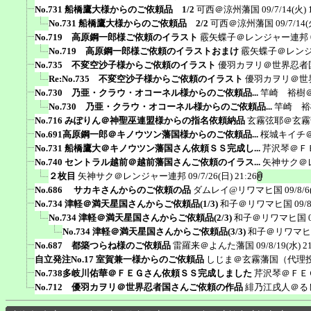
No.731 船橋鷹大様からのご依頼品 1/2
可西＠涼州藩国
09/7/14(火) 
No.731 船橋鷹大様からのご依頼品 2/2
可西＠涼州藩国
09/7/14(
No.719 高原鋼一郎様ご依頼のイラスト
霰矢蝶子＠レンジャー連邦
No.719 高原鋼一郎様ご依頼のイラストおまけ
霰矢蝶子＠レン
No.735 不変空沙子様からご依頼のイラスト
優羽カヲリ＠世界忍者
Re:No.735 不変空沙子様からご依頼のイラスト
優羽カヲリ＠世
No.730 乃亜・クラウ・オコーネル様からのご依頼品...
竿崎 裕樹
No.730 乃亜・クラウ・オコーネル様からのご依頼品...
竿崎 裕
No.716 みぽりん＠神聖巫連盟様からの指名依頼納品
玄霧弦耶＠玄霧
No.691高原鋼一郎＠キノウツン藩国様からのご依頼品...
桜城キイチ
No.731 船橋鷹大＠キノウツン藩国さん依頼ＳＳ完成し...
芹沢琴＠Ｆ
No.740 セントラル越前＠越前藩国さんご依頼のイラス...
矢神サク＠
２枚目
矢神サク＠レンジャー連邦
09/7/26(日) 21:26
No.686 サカキさんからのご依頼の品
ダムレイ@リワマヒ国
09/8/6
No.734 津軽＠満天星国さんからご依頼品(1/3)
和子＠リワマヒ国
09/
No.734 津軽＠満天星国さんからご依頼品(2/3)
和子＠リワマヒ国
No.734 津軽＠満天星国さんからご依頼品(3/3)
和子＠リワマヒ
No.687 都築つらね様のご依頼品
雷羅来＠よんた藩国
09/8/19(水) 2
自立発注No.17 室賀兼一様からのご依頼品
しじま＠玄霧藩国（代理
No.738多岐川佑華＠ＦＥＧさん依頼ＳＳ完成しました
芹沢琴＠ＦＥ
No.712 優羽カヲリ＠世界忍者国さんご依頼の作品
緋乃江戌人＠る