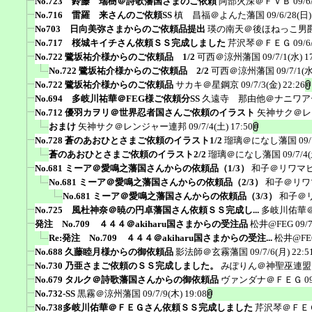
No.723 鈴藤 瑞樹＠詩歌藩国さまのご依頼
阿部火深＠ＦＶＢ
09/6
No.716 雷羅 来さんのご依頼SS
槙 昌福＠よんた藩国
09/6/28(日)
No703 日向美弥さまからのご依頼品提出
瑛の南天＠後ほねっこ男
No.717 桜城キイチさん依頼ＳＳ完成しました
芹沢琴＠ＦＥＧ
09/6
No.722 鷺坂祐介様からのご依頼品 1/2
可西＠涼州藩国
09/7/1(水) 1
No.722 鷺坂祐介様からのご依頼品 2/2
可西＠涼州藩国
09/7/1(水
No.722 鷺坂祐介様からのご依頼品
サカキ＠星鋼京
09/7/3(金) 22:26
No.694 多岐川祐華＠FEG様ご依頼分SS
久遠寺 那由他＠ナニワア
No.712 優羽カヲリ＠世界忍者国さんご依頼のイラスト
矢神サク＠レ
おまけ
矢神サク＠レンジャー連邦
09/7/4(土) 17:50
No.728 蒼のあおひとさまご依頼のイラスト1/2
瑠璃＠になし藩国
09/
蒼のあおひとさまご依頼のイラスト2/2
瑠璃＠になし藩国
09/7/4
No.681 ミーア＠愛鳴之藩国さんからの依頼品（1/3）
和子＠リワマ
No.681 ミーア＠愛鳴之藩国さんからの依頼品（2/3）
和子＠リワ
No.681 ミーア＠愛鳴之藩国さんからの依頼品（3/3）
和子＠
No.725 風杜神奈＠暁の円卓藩国さん依頼ＳＳ完成し...
多岐川佑華
発注 No.709 ４４４＠akiharu国さまからの受注品
松井@FEG
09/
Re:発注 No.709 ４４４＠akiharu国さまからの受注...
松井@FE
No.688 久藤睦月様からの御依頼品
影法師＠玄霧藩国
09/7/6(月) 22:5
No.730 乃亜さまご依頼のＳＳ完成しました。
みぽりん＠神聖巫連盟
No.679 タルク＠詩歌藩国さんからの御依頼品
ヴァンダナ＠ＦＥＧ
0
No.732-SS
黒霧＠涼州藩国
09/7/9(木) 19:08
No.738多岐川佑華＠ＦＥＧさん依頼ＳＳ完成しました
芹沢琴＠ＦＥ