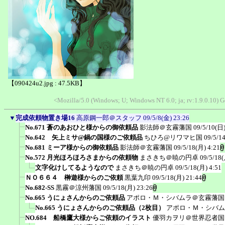
【090424u2.jpg : 47.5KB】
<Mozilla/5.0 (Windows; U; Windows NT 6.0; ja; rv:1.9.0.10)
▼
完成依頼物置き場16
高原鋼一郎＠スタッフ
09/5/8(金) 23:26
No.671 蒼のあおひと様からの御依頼品
影法師＠玄霧藩国
09/5/10(日)
No.642 矢上ミサ@鍋の国様のご依頼品
ちひろ@リワマヒ国
09/5/1
No.681 ミーア様からの御依頼品
影法師＠玄霧藩国
09/5/18(月) 4:21
No.572 月光ほろほろさまからの依頼物
まさきち＠暁の円卓
09/5/18(
文字化けしてるようなので
まさきち＠暁の円卓
09/5/18(月) 4:51
ＮＯ６６４ 榊遊様からのご依頼
黒葉九印
09/5/18(月) 21:44
No.682-SS
黒霧＠涼州藩国
09/5/18(月) 23:26
No.665 うにょさんからのご依頼品
アポロ・Ｍ・シバムラ＠玄霧藩国
No.665 うにょさんからのご依頼品（2枚目）
アポロ・Ｍ・シバム
NO.684 船橋鷹大様からご依頼のイラスト
優羽カヲリ＠世界忍者国