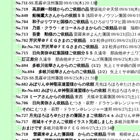
No.711-SS
黒霧＠涼州藩国
09/6/18(木) 20:13
No.719 高原鋼一郎様からのご依頼の品
鷺坂祐介＠天領
09/6/18(木)
No.640 船橋鷹大さんからの依頼ＳＳ
浅田＠キノウツン藩国
09/6/1
No.704 和子@リワマヒ国様のご依頼品
ちひろ@リワマヒ国
09/6/2
No.710 乃亜・クラウ・オコーネルさまからのご依頼品
鈴藤 瑞樹
No.713 吾妻 勲様のご依頼品
雷羅来＠よんた藩国
09/6/21(日) 21:
No.702 芹沢琴＠ＦＥＧさまのご依頼品 1/2
松井@FEG
09/6/21(日) 
Re:No.702 芹沢琴＠ＦＥＧさまのご依頼品 2/2
松井@FEG
09/6/
No.715 日向美弥＠紅葉国様ご依頼分ＳＳ
久遠寺 那由他＠ナニワ
訂正差分
久遠寺 那由他＠ナニワアームズ商藩国
09/6/25(木) 20
No.694 多岐川佑華さんからのご依頼品（1/2）
矢上ミサ＠鍋の国
0
No.694 多岐川佑華さんからのご依頼品（2/2）
矢上ミサ＠鍋の
No.721-SS
黒霧＠涼州藩国
09/6/25(木) 21:51
No.682 みぽりん＠神聖巫連盟様からの依頼
月光ほろほろ＠たけきの
Re:No.682 みぽりん＠神聖巫連盟様からの依頼
月光ほろほろ＠た
No.720 ミーアさんからの依頼品
東西 天狐＠玄霧藩国
09/6/27(土) 1
No.706 日向美弥さん依頼品
むつき・萩野・ドラケン＠レンジャー
そのに
むつき・萩野・ドラケン＠レンジャー連邦
09/6/27(土) 13
No.727 月光ほろほろ＠たけきの藩国さまご依頼のｓｓ
みぽりん＠神
No.717 桜城キイチさんご依頼イラスト完成しました
多岐川佑華＠
おまけです
多岐川佑華＠ＦＥＧ
09/6/27(土) 23:34
No.718 雷羅来＠よんた藩国様 からのご依頼品
竿崎 裕樹＠よん