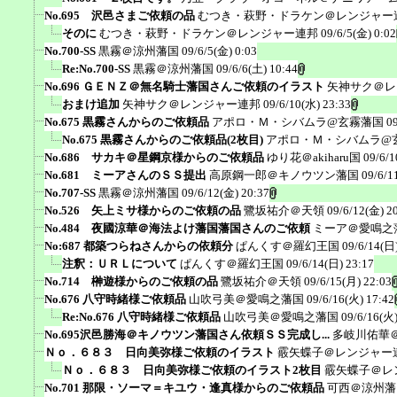
No.695 沢邑さまご依頼の品
むつき・萩野・ドラケン＠レンジャー
そのに
むつき・萩野・ドラケン＠レンジャー連邦
09/6/5(金) 0:02
No.700-SS
黒霧＠涼州藩国
09/6/5(金) 0:03
Re:No.700-SS
黒霧＠涼州藩国
09/6/6(土) 10:44
No.696 ＧＥＮＺ＠無名騎士藩国さんご依頼のイラスト
矢神サク＠レ
おまけ追加
矢神サク＠レンジャー連邦
09/6/10(水) 23:33
No.675 黒霧さんからのご依頼品
アポロ・Ｍ・シバムラ@玄霧藩国
0
No.675 黒霧さんからのご依頼品(2枚目)
アポロ・Ｍ・シバムラ@
No.686 サカキ＠星鋼京様からのご依頼品
ゆり花＠akiharu国
09/6/1
No.681 ミーアさんのＳＳ提出
高原鋼一郎＠キノウツン藩国
09/6/1
No.707-SS
黒霧＠涼州藩国
09/6/12(金) 20:37
No.526 矢上ミサ様からのご依頼の品
鷺坂祐介＠天領
09/6/12(金) 2
No.484 夜國涼華＠海法よけ藩国藩国さんのご依頼
ミーア＠愛鳴之
No:687 都築つらねさんからの依頼分
ぱんくす＠羅幻王国
09/6/14(日)
注釈：ＵＲＬについて
ぱんくす＠羅幻王国
09/6/14(日) 23:17
No.714 榊遊様からのご依頼の品
鷺坂祐介＠天領
09/6/15(月) 22:03
No.676 八守時緒様ご依頼品
山吹弓美＠愛鳴之藩国
09/6/16(火) 17:42
Re:No.676 八守時緒様ご依頼品
山吹弓美＠愛鳴之藩国
09/6/16(火)
No.695沢邑勝海＠キノウツン藩国さん依頼ＳＳ完成し...
多岐川佑華
Ｎｏ．６８３ 日向美弥様ご依頼のイラスト
霰矢蝶子＠レンジャー
Ｎｏ．６８３ 日向美弥様ご依頼のイラスト2枚目
霰矢蝶子＠レ
No.701 那限・ソーマ＝キユウ・逢真様からのご依頼品
可西＠涼州藩