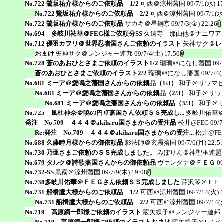
No.722 鷺坂祐介様からのご依頼品 1/2
可西＠涼州藩国
09/7/1(水) 1
No.722 鷺坂祐介様からのご依頼品 2/2
可西＠涼州藩国
09/7/1(水
No.722 鷺坂祐介様からのご依頼品
サカキ＠星鋼京
09/7/3(金) 22:26
No.694 多岐川祐華＠FEG様ご依頼分SS
久遠寺 那由他＠ナニワア
No.712 優羽カヲリ＠世界忍者国さんご依頼のイラスト
矢神サク＠レ
おまけ
矢神サク＠レンジャー連邦
09/7/4(土) 17:50
No.728 蒼のあおひとさまご依頼のイラスト1/2
瑠璃＠になし藩国
09/
蒼のあおひとさまご依頼のイラスト2/2
瑠璃＠になし藩国
09/7/4
No.681 ミーア＠愛鳴之藩国さんからの依頼品（1/3）
和子＠リワマ
No.681 ミーア＠愛鳴之藩国さんからの依頼品（2/3）
和子＠リワ
No.681 ミーア＠愛鳴之藩国さんからの依頼品（3/3）
和子＠
No.725 風杜神奈＠暁の円卓藩国さん依頼ＳＳ完成し...
多岐川佑華
発注 No.709 ４４４＠akiharu国さまからの受注品
松井@FEG
09/
Re:発注 No.709 ４４４＠akiharu国さまからの受注...
松井@FE
No.688 久藤睦月様からの御依頼品
影法師＠玄霧藩国
09/7/6(月) 22:5
No.730 乃亜さまご依頼のＳＳ完成しました。
みぽりん＠神聖巫連盟
No.679 タルク＠詩歌藩国さんからの御依頼品
ヴァンダナ＠ＦＥＧ
0
No.732-SS
黒霧＠涼州藩国
09/7/9(木) 19:08
No.738多岐川佑華＠ＦＥＧさん依頼ＳＳ完成しました
芹沢琴＠ＦＥ
No.731 船橋鷹大様からのご依頼品 1/2
可西＠涼州藩国
09/7/14(火) 
No.731 船橋鷹大様からのご依頼品 2/2
可西＠涼州藩国
09/7/14(
No.719 高原鋼一郎様ご依頼のイラスト
霰矢蝶子＠レンジャー連邦
No.719 高原鋼一郎様ご依頼のイラストおまけ
霰矢蝶子＠レン