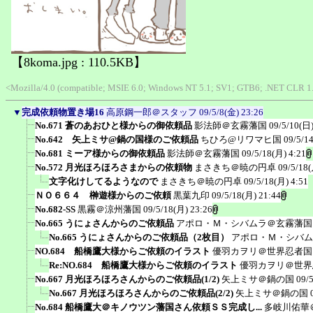
【8koma.jpg : 110.5KB】
<Mozilla/4.0 (compatible; MSIE 6.0; Windows NT 5.1; SV1; GTB6; .NET CLR 1.
▼
完成依頼物置き場16
高原鋼一郎＠スタッフ
09/5/8(金) 23:26
No.671 蒼のあおひと様からの御依頼品
影法師＠玄霧藩国
09/5/10(日)
No.642 矢上ミサ@鍋の国様のご依頼品
ちひろ@リワマヒ国
09/5/1
No.681 ミーア様からの御依頼品
影法師＠玄霧藩国
09/5/18(月) 4:21
No.572 月光ほろほろさまからの依頼物
まさきち＠暁の円卓
09/5/18(
文字化けしてるようなので
まさきち＠暁の円卓
09/5/18(月) 4:51
ＮＯ６６４ 榊遊様からのご依頼
黒葉九印
09/5/18(月) 21:44
No.682-SS
黒霧＠涼州藩国
09/5/18(月) 23:26
No.665 うにょさんからのご依頼品
アポロ・Ｍ・シバムラ＠玄霧藩国
No.665 うにょさんからのご依頼品（2枚目）
アポロ・Ｍ・シバム
NO.684 船橋鷹大様からご依頼のイラスト
優羽カヲリ＠世界忍者国
Re:NO.684 船橋鷹大様からご依頼のイラスト
優羽カヲリ＠世界
No.667 月光ほろほろさんからのご依頼品(1/2)
矢上ミサ＠鍋の国
09/
No.667 月光ほろほろさんからのご依頼品(2/2)
矢上ミサ＠鍋の国
No.684 船橋鷹大＠キノウツン藩国さん依頼ＳＳ完成し...
多岐川佑華