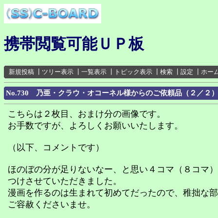
携帯閲覧可能ＵＰ板
新規投稿
┃
ツリー表示
┃
一覧表示
┃
トピック表示
┃
検索
┃
設定
┃
ホー
No.730 乃亜・クラウ・オコーネル様からのご依頼品（２／２
こちらは２枚目、おまけ分の画像です。
お手数ですが、よろしくお願いいたします。
（以下、コメントです）
ほのぼの分が足りないなー、と思い４コマ（８コマ）
つけさせていただきました。
漫画を作るのは生まれて初めてだったので、稚拙な部
ご容赦くださいませ。