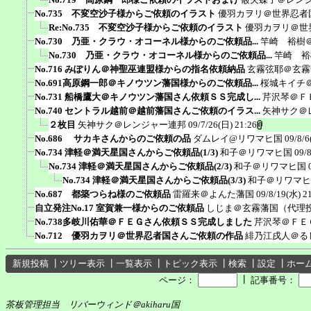
No.735 不変空沙子様からご依頼のイラスト
優羽カヲリ＠世界忍者
Re:No.735 不変空沙子様からご依頼のイラスト
優羽カヲリ＠世
No.730 乃亜・クラウ・オコーネル様からのご依頼品...
竿崎 裕樹
No.730 乃亜・クラウ・オコーネル様からのご依頼品...
竿崎 裕
No.716 みぽりん＠神聖巫連盟様からの指名依頼納品
玄霧弦耶＠玄霧
No.691高原鋼一郎＠キノウツン藩国様からのご依頼品...
桜城キイチ
No.731 船橋鷹大＠キノウツン藩国さん依頼ＳＳ完成し...
芹沢琴＠Ｆ
No.740 セントラル越前＠越前藩国さんご依頼のイラス...
矢神サク＠
２枚目
矢神サク＠レンジャー連邦
09/7/26(日) 21:26
No.686 サカキさんからのご依頼の品
ダムレイ@リワマヒ国
09/8/6
No.734 津軽＠満天星国さんからご依頼品(1/3)
和子＠リワマヒ国
09/
No.734 津軽＠満天星国さんからご依頼品(2/3)
和子＠リワマヒ国
No.734 津軽＠満天星国さんからご依頼品(3/3)
和子＠リワマヒ
No.687 都築つらね様のご依頼品
雷羅来＠よんた藩国
09/8/19(水) 2
自立発注No.17 室賀兼一様からのご依頼品
しじま＠玄霧藩国（代理
No.738多岐川佑華＠ＦＥＧさん依頼ＳＳ完成しました
芹沢琴＠ＦＥ
No.712 優羽カヲリ＠世界忍者国さんご依頼の作品
緋乃江戌人＠る
新規投稿
┃
ツリー表示
┃
一覧表示
┃
トピック表示
┃
検索
┃
設定
┃
ホー
┃
ページ：
記事番号：
茶板管理担当 リバーウィンド＠akiharu国