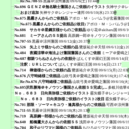
Re:No.700-SS
黒霧＠涼州藩国
09/6/6(土) 10:44
No.696 ＧＥＮＺ＠無名騎士藩国さんご依頼のイラスト
矢神サク＠レ
おまけ追加
矢神サク＠レンジャー連邦
09/6/10(水) 23:33
No.675 黒霧さんからのご依頼品
アポロ・Ｍ・シバムラ@玄霧藩国
0
No.675 黒霧さんからのご依頼品(2枚目)
アポロ・Ｍ・シバムラ@
No.686 サカキ＠星鋼京様からのご依頼品
ゆり花＠akiharu国
09/6/1
No.681 ミーアさんのＳＳ提出
高原鋼一郎＠キノウツン藩国
09/6/1
No.707-SS
黒霧＠涼州藩国
09/6/12(金) 20:37
No.526 矢上ミサ様からのご依頼の品
鷺坂祐介＠天領
09/6/12(金) 2
No.484 夜國涼華＠海法よけ藩国藩国さんのご依頼
ミーア＠愛鳴之
No:687 都築つらねさんからの依頼分
ぱんくす＠羅幻王国
09/6/14(日)
注釈：ＵＲＬについて
ぱんくす＠羅幻王国
09/6/14(日) 23:17
No.714 榊遊様からのご依頼の品
鷺坂祐介＠天領
09/6/15(月) 22:03
No.676 八守時緒様ご依頼品
山吹弓美＠愛鳴之藩国
09/6/16(火) 17:42
Re:No.676 八守時緒様ご依頼品
山吹弓美＠愛鳴之藩国
09/6/16(火)
No.695沢邑勝海＠キノウツン藩国さん依頼ＳＳ完成し...
多岐川佑華
Ｎｏ．６８３ 日向美弥様ご依頼のイラスト
霰矢蝶子＠レンジャー
Ｎｏ．６８３ 日向美弥様ご依頼のイラスト2枚目
霰矢蝶子＠レ
No.701 那限・ソーマ＝キユウ・逢真様からのご依頼品
可西＠涼州藩
No.711-SS
黒霧＠涼州藩国
09/6/18(木) 20:13
No.719 高原鋼一郎様からのご依頼の品
鷺坂祐介＠天領
09/6/18(木)
No.640 船橋鷹大さんからの依頼ＳＳ
浅田＠キノウツン藩国
09/6/1
No.704 和子@リワマヒ国様のご依頼品
ちひろ@リワマヒ国
09/6/2