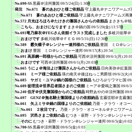
No.690-SS
黒霧＠涼州藩国
09/5/24(日) 1:30
発注 No.671 蒼のあおひと様ご依頼品
守上藤丸＠ナニワアームズ
No.671 蒼のあおひと様ご依頼品
守上藤丸＠ナニワアームズ商
No.572 月光ほろほろ＠たけきの藩国さんからの依頼品
まさきち＠暁
こちら、おまけになります
まき＠鍋の国
09/5/29(金) 13:57
No.693竜乃麻衣＠FEGさん依頼イラスト完成しました
多岐川佑華＠
おまけです
多岐川佑華＠ＦＥＧ
09/5/31(日) 12:30
No.589 霰矢蝶子＠レンジャー連邦様のご依頼品
豊国 ミロ＠レン
おまけ
豊国 ミロ＠レンジャー連邦
09/9/17(木) 20:54
No.691 高原鋼一郎様からのご依頼品
可西＠涼州藩国
09/6/1(月) 20:0
おまけです
可西＠涼州藩国
09/6/1(月) 20:03
No.665 うにょ＠海法よけ藩国さんからのご依頼品
日向美弥＠紅葉国
No.681 ミーア様ご依頼品
瑛の南天＠後ほねっこ男爵領
09/6/2(火) 
No.685 ヤガミ・ユマ@鍋の国様のご依頼品
ちひろ@リワマヒ国
09
No.689 徒理流＠世界忍者国さまのご依頼
ミーア＠愛鳴之藩国
09/6/3
No.240 伯牙＠伏見藩国様からのご依頼品
時野あやの＠涼州藩国
09/
No.697 GENZ＠無名騎士藩国様よりの依頼納品
玄霧弦耶＠玄霧藩
No.661 矢上ミサ＠鍋の国様よりのご依頼絵
乃亜・クラウ・オコー
No.661 ２枚目です。
乃亜・クラウ・オコーネル＠ナニワアー
No.695 沢邑さまご依頼の品
むつき・萩野・ドラケン＠レンジャー
そのに
むつき・萩野・ドラケン＠レンジャー連邦
09/6/5(金) 0:02
No.700-SS
黒霧＠涼州藩国
09/6/5(金) 0:03