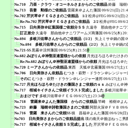
No.710 乃亜・クラウ・オコーネルさまからのご依頼品
鈴藤 瑞樹
No.713 吾妻 勲様のご依頼品
雷羅来＠よんた藩国
09/6/21(日) 21:
No.702 芹沢琴＠ＦＥＧさまのご依頼品 1/2
松井@FEG
09/6/21(日) 
Re:No.702 芹沢琴＠ＦＥＧさまのご依頼品 2/2
松井@FEG
09/6/
No.715 日向美弥＠紅葉国様ご依頼分ＳＳ
久遠寺 那由他＠ナニワ
訂正差分
久遠寺 那由他＠ナニワアームズ商藩国
09/6/25(木) 20
No.694 多岐川佑華さんからのご依頼品（1/2）
矢上ミサ＠鍋の国
0
No.694 多岐川佑華さんからのご依頼品（2/2）
矢上ミサ＠鍋の
No.721-SS
黒霧＠涼州藩国
09/6/25(木) 21:51
No.682 みぽりん＠神聖巫連盟様からの依頼
月光ほろほろ＠たけきの
Re:No.682 みぽりん＠神聖巫連盟様からの依頼
月光ほろほろ＠た
No.720 ミーアさんからの依頼品
東西 天狐＠玄霧藩国
09/6/27(土) 1
No.706 日向美弥さん依頼品
むつき・萩野・ドラケン＠レンジャー
そのに
むつき・萩野・ドラケン＠レンジャー連邦
09/6/27(土) 13
No.727 月光ほろほろ＠たけきの藩国さまご依頼のｓｓ
みぽりん＠神
No.717 桜城キイチさんご依頼イラスト完成しました
多岐川佑華＠
おまけです
多岐川佑華＠ＦＥＧ
09/6/27(土) 23:34
No.718 雷羅来＠よんた藩国様 からのご依頼品
竿崎 裕樹＠よん
No.723 鈴藤 瑞樹＠詩歌藩国さまのご依頼
阿部火深＠ＦＶＢ
09/6
No.716 雷羅 来さんのご依頼SS
槙 昌福＠よんた藩国
09/6/28(日)
No703 日向美弥さまからのご依頼品提出
瑛の南天＠後ほねっこ男
No.717 桜城キイチさん依頼ＳＳ完成しました
芹沢琴＠ＦＥＧ
09/6