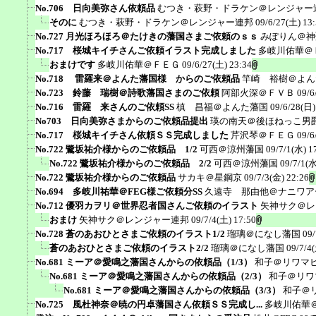
No.706 日向美弥さん依頼品
むつき・萩野・ドラケン＠レンジャー
そのに
むつき・萩野・ドラケン＠レンジャー連邦
09/6/27(土) 13
No.727 月光ほろほろ＠たけきの藩国さまご依頼のｓｓ
みぽりん＠神
No.717 桜城キイチさんご依頼イラスト完成しました
多岐川佑華＠
おまけです
多岐川佑華＠ＦＥＧ
09/6/27(土) 23:34
No.718 雷羅来＠よんた藩国様 からのご依頼品
竿崎 裕樹＠よん
No.723 鈴藤 瑞樹＠詩歌藩国さまのご依頼
阿部火深＠ＦＶＢ
09/6
No.716 雷羅 来さんのご依頼SS
槙 昌福＠よんた藩国
09/6/28(日)
No703 日向美弥さまからのご依頼品提出
瑛の南天＠後ほねっこ男
No.717 桜城キイチさん依頼ＳＳ完成しました
芹沢琴＠ＦＥＧ
09/6
No.722 鷺坂祐介様からのご依頼品 1/2
可西＠涼州藩国
09/7/1(水) 1
No.722 鷺坂祐介様からのご依頼品 2/2
可西＠涼州藩国
09/7/1(水
No.722 鷺坂祐介様からのご依頼品
サカキ＠星鋼京
09/7/3(金) 22:26
No.694 多岐川祐華＠FEG様ご依頼分SS
久遠寺 那由他＠ナニワア
No.712 優羽カヲリ＠世界忍者国さんご依頼のイラスト
矢神サク＠レ
おまけ
矢神サク＠レンジャー連邦
09/7/4(土) 17:50
No.728 蒼のあおひとさまご依頼のイラスト1/2
瑠璃＠になし藩国
09/
蒼のあおひとさまご依頼のイラスト2/2
瑠璃＠になし藩国
09/7/4
No.681 ミーア＠愛鳴之藩国さんからの依頼品（1/3）
和子＠リワマ
No.681 ミーア＠愛鳴之藩国さんからの依頼品（2/3）
和子＠リワ
No.681 ミーア＠愛鳴之藩国さんからの依頼品（3/3）
和子＠
No.725 風杜神奈＠暁の円卓藩国さん依頼ＳＳ完成し...
多岐川佑華