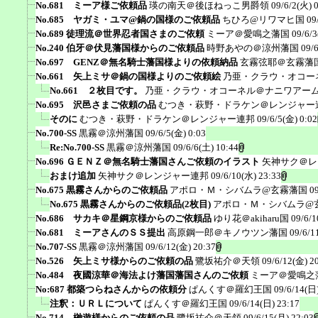
No.681 ミーア様ご依頼品
瑛の南天＠後ほねっこ男爵領
09/6/2(火) 
No.685 ヤガミ・ユマ@鍋の国様のご依頼品
ちひろ@リワマヒ国
09
No.689 徒理流＠世界忍者国さまのご依頼
ミーア＠愛鳴之藩国
09/6/3
No.240 伯牙＠伏見藩国様からのご依頼品
時野あやの＠涼州藩国
09/
No.697 GENZ＠無名騎士藩国様よりの依頼納品
玄霧弦耶＠玄霧藩
No.661 矢上ミサ＠鍋の国様よりのご依頼絵
乃亜・クラウ・オコー
No.661 ２枚目です。
乃亜・クラウ・オコーネル＠ナニワアー
No.695 沢邑さまご依頼の品
むつき・萩野・ドラケン＠レンジャー
そのに
むつき・萩野・ドラケン＠レンジャー連邦
09/6/5(金) 0:02
No.700-SS
黒霧＠涼州藩国
09/6/5(金) 0:03
Re:No.700-SS
黒霧＠涼州藩国
09/6/6(土) 10:44
No.696 ＧＥＮＺ＠無名騎士藩国さんご依頼のイラスト
矢神サク＠レ
おまけ追加
矢神サク＠レンジャー連邦
09/6/10(水) 23:33
No.675 黒霧さんからのご依頼品
アポロ・Ｍ・シバムラ@玄霧藩国
0
No.675 黒霧さんからのご依頼品(2枚目)
アポロ・Ｍ・シバムラ@
No.686 サカキ＠星鋼京様からのご依頼品
ゆり花＠akiharu国
09/6/1
No.681 ミーアさんのＳＳ提出
高原鋼一郎＠キノウツン藩国
09/6/1
No.707-SS
黒霧＠涼州藩国
09/6/12(金) 20:37
No.526 矢上ミサ様からのご依頼の品
鷺坂祐介＠天領
09/6/12(金) 2
No.484 夜國涼華＠海法よけ藩国藩国さんのご依頼
ミーア＠愛鳴之
No:687 都築つらねさんからの依頼分
ぱんくす＠羅幻王国
09/6/14(日)
注釈：ＵＲＬについて
ぱんくす＠羅幻王国
09/6/14(日) 23:17
No.714 榊遊様からのご依頼の品
鷺坂祐介＠天領
09/6/15(月) 22:03