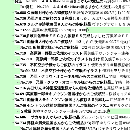
発注 No.709 ４４４＠akiharu国さまからの受注品
松井@FEG
09/
Re:発注 No.709 ４４４＠akiharu国さまからの受注...
松井@FE
No.688 久藤睦月様からの御依頼品
影法師＠玄霧藩国
09/7/6(月) 22:5
No.730 乃亜さまご依頼のＳＳ完成しました。
みぽりん＠神聖巫連盟
No.679 タルク＠詩歌藩国さんからの御依頼品
ヴァンダナ＠ＦＥＧ
0
No.732-SS
黒霧＠涼州藩国
09/7/9(木) 19:08
No.738多岐川佑華＠ＦＥＧさん依頼ＳＳ完成しました
芹沢琴＠ＦＥ
No.731 船橋鷹大様からのご依頼品 1/2
可西＠涼州藩国
09/7/14(火) 
No.731 船橋鷹大様からのご依頼品 2/2
可西＠涼州藩国
09/7/14(
No.719 高原鋼一郎様ご依頼のイラスト
霰矢蝶子＠レンジャー連邦
No.719 高原鋼一郎様ご依頼のイラストおまけ
霰矢蝶子＠レン
No.735 不変空沙子様からご依頼のイラスト
優羽カヲリ＠世界忍者
Re:No.735 不変空沙子様からご依頼のイラスト
優羽カヲリ＠世
No.730 乃亜・クラウ・オコーネル様からのご依頼品...
竿崎 裕樹
No.730 乃亜・クラウ・オコーネル様からのご依頼品...
竿崎 裕
No.716 みぽりん＠神聖巫連盟様からの指名依頼納品
玄霧弦耶＠玄霧
No.691高原鋼一郎＠キノウツン藩国様からのご依頼品...
桜城キイチ
No.731 船橋鷹大＠キノウツン藩国さん依頼ＳＳ完成し...
芹沢琴＠Ｆ
No.740 セントラル越前＠越前藩国さんご依頼のイラス...
矢神サク＠
２枚目
矢神サク＠レンジャー連邦
09/7/26(日) 21:26
No.686 サカキさんからのご依頼の品
ダムレイ@リワマヒ国
09/8/6
No.734 津軽＠満天星国さんからご依頼品(1/3)
和子＠リワマヒ国
09/
No.734 津軽＠満天星国さんからご依頼品(2/3)
和子＠リワマヒ国