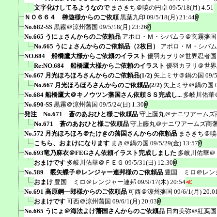
文字化けしてるようなので
まさきち＠暁の円卓
09/5/18(月) 4:51
ＮＯ６６４ 榊遊様からのご依頼
黒葉九印
09/5/18(月) 21:44
No.682-SS
黒霧＠涼州藩国
09/5/18(月) 23:26
No.665 うにょさんからのご依頼品
アポロ・Ｍ・シバムラ＠玄霧藩国
No.665 うにょさんからのご依頼品（2枚目）
アポロ・Ｍ・シバム
NO.684 船橋鷹大様からご依頼のイラスト
優羽カヲリ＠世界忍者国
Re:NO.684 船橋鷹大様からご依頼のイラスト
優羽カヲリ＠世界
No.667 月光ほろほろさんからのご依頼品(1/2)
矢上ミサ＠鍋の国
09/
No.667 月光ほろほろさんからのご依頼品(2/2)
矢上ミサ＠鍋の国
No.684 船橋鷹大＠キノウツン藩国さん依頼ＳＳ完成し...
多岐川佑華
No.690-SS
黒霧＠涼州藩国
09/5/24(日) 1:30
発注 No.671 蒼のあおひと様ご依頼品
守上藤丸＠ナニワアームズ
No.671 蒼のあおひと様ご依頼品
守上藤丸＠ナニワアームズ商
No.572 月光ほろほろ＠たけきの藩国さんからの依頼品
まさきち＠暁
こちら、おまけになります
まき＠鍋の国
09/5/29(金) 13:57
No.693竜乃麻衣＠FEGさん依頼イラスト完成しました
多岐川佑華＠
おまけです
多岐川佑華＠ＦＥＧ
09/5/31(日) 12:30
No.589 霰矢蝶子＠レンジャー連邦様のご依頼品
豊国 ミロ＠レン
おまけ
豊国 ミロ＠レンジャー連邦
09/9/17(木) 20:54
≪
No.691 高原鋼一郎様からのご依頼品
可西＠涼州藩国
09/6/1(月) 20:0
おまけです
可西＠涼州藩国
09/6/1(月) 20:03
No.665 うにょ＠海法よけ藩国さんからのご依頼品
日向美弥＠紅葉国