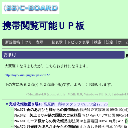
携帯閲覧可能ＵＰ板
新規投稿
┃
ツリー表示
┃
一覧表示
┃
トピック表示
┃
検索
┃
設定
┃
ホー
おまけ
大変遅くなりましたが、こちらおまけになります。
http://toyo-kuni.jugem.jp/?eid=22
下の方にある２点(うち２点縮小版)です。よろしくお願いします。
<Mozilla/4.0 (compatible; MSIE 8.0; Windows NT 6.0; Trident/4
▼
完成依頼物置き場16
高原鋼一郎＠スタッフ
09/5/8(金) 23:26
No.671 蒼のあおひと様からの御依頼品
影法師＠玄霧藩国
09/5/10(日)
No.642 矢上ミサ@鍋の国様のご依頼品
ちひろ@リワマヒ国
09/5/1
No.681 ミーア様からの御依頼品
影法師＠玄霧藩国
09/5/18(月) 4:21
No.572 月光ほろほろさまからの依頼物
まさきち＠暁の円卓
09/5/18(