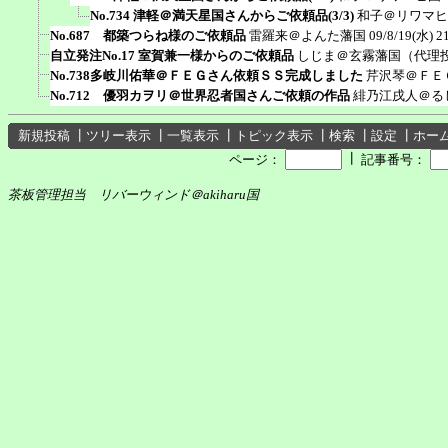
No.734 津軽＠満天星国さんからご依頼品(3/3)
和子＠リワマヒ
No.687 都築つらね様のご依頼品
雷羅来＠よんた藩国
09/8/19(水) 2
自立発注No.17 室賀兼一様からのご依頼品
しじま＠玄霧藩国（代理
No.738多岐川佑華＠ＦＥＧさん依頼ＳＳ完成しました
芹沢琴＠ＦＥ
No.712 優羽カヲリ＠世界忍者国さんご依頼の作品
緋乃江戌人＠る
新規投稿
┃
ツリー表示
┃
一覧表示
┃
トピック表示
┃
検索
┃
設定
┃
ホー
┃
ページ：
記事番号：
茶板管理担当 リバーウィンド＠akiharu国