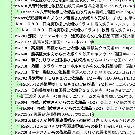
No.676 八守時緒様ご依頼品
山吹弓美＠愛鳴之藩国
09/6/16(火) 17:42
Re:No.676 八守時緒様ご依頼品
山吹弓美＠愛鳴之藩国
09/6/16(火)
No.695沢邑勝海＠キノウツン藩国さん依頼ＳＳ完成し...
多岐川佑華
Ｎｏ．６８３ 日向美弥様ご依頼のイラスト
霰矢蝶子＠レンジャー
Ｎｏ．６８３ 日向美弥様ご依頼のイラスト2枚目
霰矢蝶子＠レ
No.701 那限・ソーマ＝キユウ・逢真様からのご依頼品
可西＠涼州藩
No.711-SS
黒霧＠涼州藩国
09/6/18(木) 20:13
No.719 高原鋼一郎様からのご依頼の品
鷺坂祐介＠天領
09/6/18(木)
No.640 船橋鷹大さんからの依頼ＳＳ
浅田＠キノウツン藩国
09/6/1
No.704 和子@リワマヒ国様のご依頼品
ちひろ@リワマヒ国
09/6/2
No.710 乃亜・クラウ・オコーネルさまからのご依頼品
鈴藤 瑞樹
No.713 吾妻 勲様のご依頼品
雷羅来＠よんた藩国
09/6/21(日) 21:
No.702 芹沢琴＠ＦＥＧさまのご依頼品 1/2
松井@FEG
09/6/21(日) 
Re:No.702 芹沢琴＠ＦＥＧさまのご依頼品 2/2
松井@FEG
09/6/
No.715 日向美弥＠紅葉国様ご依頼分ＳＳ
久遠寺 那由他＠ナニワ
訂正差分
久遠寺 那由他＠ナニワアームズ商藩国
09/6/25(木) 20
No.694 多岐川佑華さんからのご依頼品（1/2）
矢上ミサ＠鍋の国
0
No.694 多岐川佑華さんからのご依頼品（2/2）
矢上ミサ＠鍋の
No.721-SS
黒霧＠涼州藩国
09/6/25(木) 21:51
No.682 みぽりん＠神聖巫連盟様からの依頼
月光ほろほろ＠たけきの
Re:No.682 みぽりん＠神聖巫連盟様からの依頼
月光ほろほろ＠た
No.720 ミーアさんからの依頼品
東西 天狐＠玄霧藩国
09/6/27(土) 1