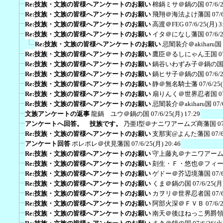
Re:技族・文族の皆様へアンケートのお願い
棉鍋ミサ＠鍋の国
07/6/
Re:技族・文族の皆様へアンケートのお願い
飛翔＠海法よけ藩国
07/
Re:技族・文族の皆様へアンケートのお願い
高渡＠FEG
07/6/25(月) 3
Re:技族・文族の皆様へアンケートのお願い
イタ＠になし藩国
07/6/
Re:技族・文族の皆様へアンケートのお願い
忌闇装介＠akiharu国
Re:技族・文族の皆様へアンケートのお願い
鷹臣＠るしにゃん王国
0
Re:技族・文族の皆様へアンケートのお願い
鍋谷いわずみ子＠鍋の
Re:技族・文族の皆様へアンケートのお願い
鍋ヒサ子＠鍋の国
07/6/
Re:技族・文族の皆様へアンケートのお願い
静＠無名騎士藩
07/6/25
Re:技族・文族の皆様へアンケートのお願い
扇りんく＠世界忍者国
0
Re:技族・文族の皆様へアンケートのお願い
忌闇装介＠akiharu国
07/
文族アンケートの返事
龍鍋 ユウ＠鍋の国
07/6/25(月) 17:29
アンケートへ回答。 技族です。
乃亜I型＠ナニワアームズ商藩国
0
Re:技族・文族の皆様へアンケートのお願い
支那実@よんた藩国
07/
アンケート回答
ポレポレ＠伏見藩国
07/6/25(月) 20:46
Re:技族・文族の皆様へアンケートのお願い
守上藤丸＠ナニワアー
Re:技族・文族の皆様へアンケートのお願い
刻生・Ｆ・悠也＠フィ
Re:技族・文族の皆様へアンケートのお願い
ゲドー＠芥辺境藩国
07/
Re:技族・文族の皆様へアンケートのお願い
くま＠鍋の国
07/6/25(月
Re:技族・文族の皆様へアンケートのお願い
カヲリ＠世界忍者国
07/
Re:技族・文族の皆様へアンケートのお願い
阿部火深＠ＦＶＢ
07/6/
Re:技族・文族の皆様へアンケートのお願い
南天＠後ほねっこ男爵