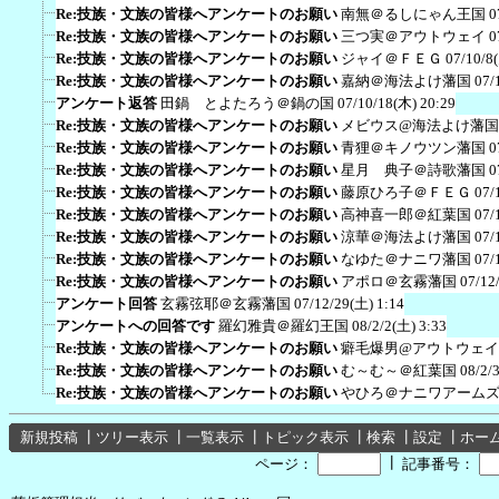
Re:技族・文族の皆様へアンケートのお願い
南無＠るしにゃん王国
0
Re:技族・文族の皆様へアンケートのお願い
三つ実＠アウトウェイ
0
Re:技族・文族の皆様へアンケートのお願い
ジャイ＠ＦＥＧ
07/10/8
Re:技族・文族の皆様へアンケートのお願い
嘉納＠海法よけ藩国
07/
アンケート返答
田鍋 とよたろう＠鍋の国
07/10/18(木) 20:29
Re:技族・文族の皆様へアンケートのお願い
メビウス@海法よけ藩国
Re:技族・文族の皆様へアンケートのお願い
青狸＠キノウツン藩国
0
Re:技族・文族の皆様へアンケートのお願い
星月 典子＠詩歌藩国
0
Re:技族・文族の皆様へアンケートのお願い
藤原ひろ子＠ＦＥＧ
07/
Re:技族・文族の皆様へアンケートのお願い
高神喜一郎＠紅葉国
07/
Re:技族・文族の皆様へアンケートのお願い
涼華＠海法よけ藩国
07/
Re:技族・文族の皆様へアンケートのお願い
なゆた＠ナニワ藩国
07/
Re:技族・文族の皆様へアンケートのお願い
アポロ＠玄霧藩国
07/12
アンケート回答
玄霧弦耶＠玄霧藩国
07/12/29(土) 1:14
アンケートへの回答です
羅幻雅貴＠羅幻王国
08/2/2(土) 3:33
Re:技族・文族の皆様へアンケートのお願い
癖毛爆男@アウトウェイ
Re:技族・文族の皆様へアンケートのお願い
む～む～＠紅葉国
08/2/
Re:技族・文族の皆様へアンケートのお願い
やひろ＠ナニワアーム
新規投稿
┃
ツリー表示
┃
一覧表示
┃
トピック表示
┃
検索
┃
設定
┃
ホー
┃
ページ：
記事番号：