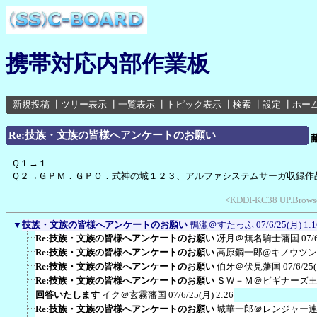
携帯対応内部作業板
新規投稿
┃
ツリー表示
┃
一覧表示
┃
トピック表示
┃
検索
┃
設定
┃
ホー
Re:技族・文族の皆様へアンケートのお願い
Ｑ１→１
Ｑ２→ＧＰＭ．ＧＰＯ．式神の城１２３、アルファシステムサーガ収録作
<KDDI-KC38 UP.Browse
▼
技族・文族の皆様へアンケートのお願い
鴨瀬＠すたっふ
07/6/25(月) 1:1
Re:技族・文族の皆様へアンケートのお願い
冴月＠無名騎士藩国
07/
Re:技族・文族の皆様へアンケートのお願い
高原鋼一郎@キノウツ
Re:技族・文族の皆様へアンケートのお願い
伯牙＠伏見藩国
07/6/25
Re:技族・文族の皆様へアンケートのお願い
ＳＷ－Ｍ＠ビギナーズ
回答いたします
イク＠玄霧藩国
07/6/25(月) 2:26
Re:技族・文族の皆様へアンケートのお願い
城華一郎＠レンジャー