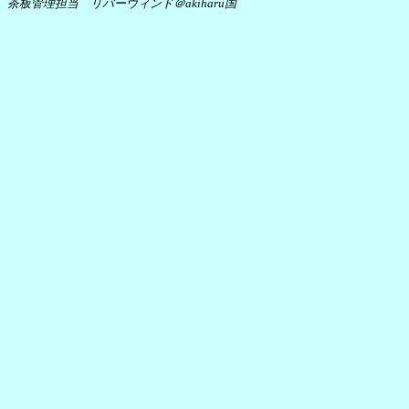
茶板管理担当 リバーウィンド＠akiharu国