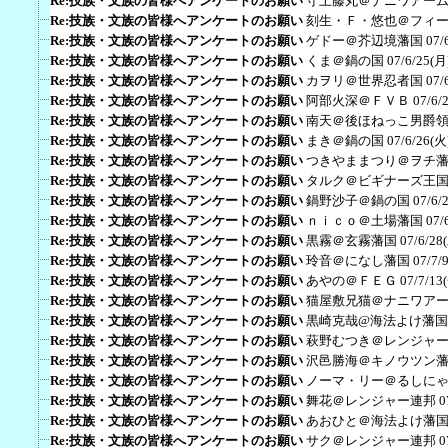
Re:技族・文族の皆様へアンケートのお願い
守上藤丸＠ナニワアー
Re:技族・文族の皆様へアンケートのお願い
刻生・Ｆ・悠也＠フィ
Re:技族・文族の皆様へアンケートのお願い
ゲドー＠芥辺境藩国
07/
Re:技族・文族の皆様へアンケートのお願い
くま＠鍋の国
07/6/25(月
Re:技族・文族の皆様へアンケートのお願い
カヲリ＠世界忍者国
07/
Re:技族・文族の皆様へアンケートのお願い
阿部火深＠ＦＶＢ
07/6/
Re:技族・文族の皆様へアンケートのお願い
南天＠後ほねっこ男爵
Re:技族・文族の皆様へアンケートのお願い
まき＠鍋の国
07/6/26(火
Re:技族・文族の皆様へアンケートのお願い
つきやままつり＠ヲチ
Re:技族・文族の皆様へアンケートのお願い
タルク＠ビギナーズ王
Re:技族・文族の皆様へアンケートのお願い
鍋野沙子＠鍋の国
07/6/
Re:技族・文族の皆様へアンケートのお願い
ｎｉｃｏ＠土場藩国
07/
Re:技族・文族の皆様へアンケートのお願い
黒霧＠玄霧藩国
07/6/28
Re:技族・文族の皆様へアンケートのお願い
玲音＠になし藩国
07/7/
Re:技族・文族の皆様へアンケートのお願い
あやの＠ＦＥＧ
07/7/13
Re:技族・文族の皆様へアンケートのお願い
猫屋敷兄猫＠ナニワア
Re:技族・文族の皆様へアンケートのお願い
黒崎克哉@海法よけ藩国
Re:技族・文族の皆様へアンケートのお願い
萩野むつき＠レンジャ
Re:技族・文族の皆様へアンケートのお願い
沢邑勝海＠キノウツン
Re:技族・文族の皆様へアンケートのお願い
ノーマ・リー＠るしに
Re:技族・文族の皆様へアンケートのお願い
舞花＠レンジャー連邦
0
Re:技族・文族の皆様へアンケートのお願い
あおひと＠海法よけ藩
Re:技族・文族の皆様へアンケートのお願い
サク＠レンジャー連邦
0