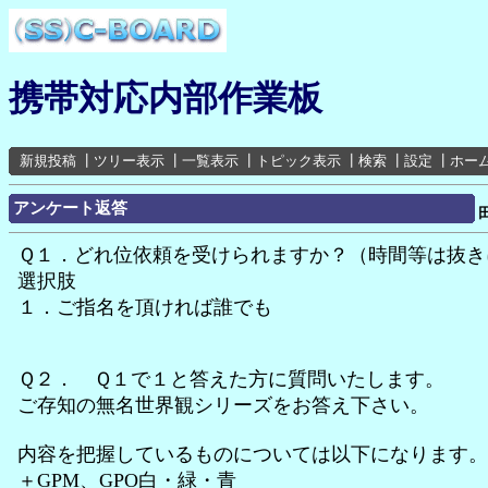
携帯対応内部作業板
新規投稿
┃
ツリー表示
┃
一覧表示
┃
トピック表示
┃
検索
┃
設定
┃
ホー
アンケート返答
Ｑ１．どれ位依頼を受けられますか？（時間等は抜き
選択肢
１．ご指名を頂ければ誰でも
Ｑ２． Ｑ１で１と答えた方に質問いたします。
ご存知の無名世界観シリーズをお答え下さい。
内容を把握しているものについては以下になります。
＋GPM、GPO白・緑・青