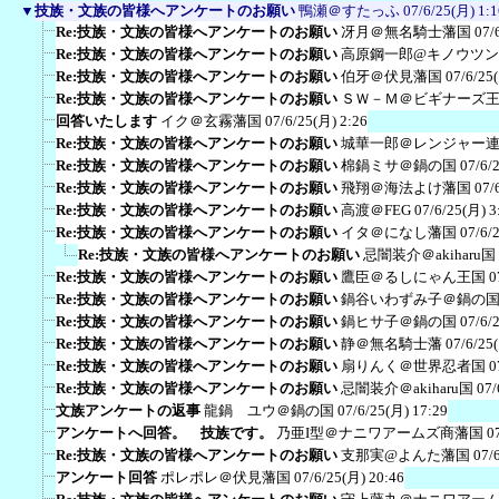
▼
技族・文族の皆様へアンケートのお願い
鴨瀬＠すたっふ
07/6/25(月) 1:1
Re:技族・文族の皆様へアンケートのお願い
冴月＠無名騎士藩国
07/
Re:技族・文族の皆様へアンケートのお願い
高原鋼一郎@キノウツ
Re:技族・文族の皆様へアンケートのお願い
伯牙＠伏見藩国
07/6/25
Re:技族・文族の皆様へアンケートのお願い
ＳＷ－Ｍ＠ビギナーズ
回答いたします
イク＠玄霧藩国
07/6/25(月) 2:26
Re:技族・文族の皆様へアンケートのお願い
城華一郎＠レンジャー
Re:技族・文族の皆様へアンケートのお願い
棉鍋ミサ＠鍋の国
07/6/
Re:技族・文族の皆様へアンケートのお願い
飛翔＠海法よけ藩国
07/
Re:技族・文族の皆様へアンケートのお願い
高渡＠FEG
07/6/25(月) 3
Re:技族・文族の皆様へアンケートのお願い
イタ＠になし藩国
07/6/
Re:技族・文族の皆様へアンケートのお願い
忌闇装介＠akiharu国
Re:技族・文族の皆様へアンケートのお願い
鷹臣＠るしにゃん王国
0
Re:技族・文族の皆様へアンケートのお願い
鍋谷いわずみ子＠鍋の
Re:技族・文族の皆様へアンケートのお願い
鍋ヒサ子＠鍋の国
07/6/
Re:技族・文族の皆様へアンケートのお願い
静＠無名騎士藩
07/6/25
Re:技族・文族の皆様へアンケートのお願い
扇りんく＠世界忍者国
0
Re:技族・文族の皆様へアンケートのお願い
忌闇装介＠akiharu国
07/
文族アンケートの返事
龍鍋 ユウ＠鍋の国
07/6/25(月) 17:29
アンケートへ回答。 技族です。
乃亜I型＠ナニワアームズ商藩国
0
Re:技族・文族の皆様へアンケートのお願い
支那実@よんた藩国
07/
アンケート回答
ポレポレ＠伏見藩国
07/6/25(月) 20:46