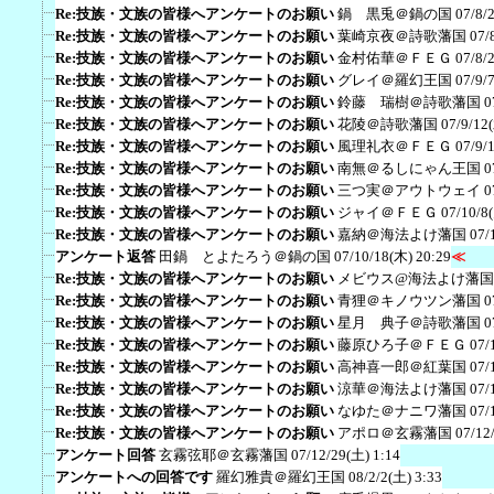
Re:技族・文族の皆様へアンケートのお願い
鍋 黒兎＠鍋の国
07/8/
Re:技族・文族の皆様へアンケートのお願い
葉崎京夜＠詩歌藩国
07/
Re:技族・文族の皆様へアンケートのお願い
金村佑華＠ＦＥＧ
07/8/
Re:技族・文族の皆様へアンケートのお願い
グレイ＠羅幻王国
07/9/
Re:技族・文族の皆様へアンケートのお願い
鈴藤 瑞樹＠詩歌藩国
0
Re:技族・文族の皆様へアンケートのお願い
花陵＠詩歌藩国
07/9/12
Re:技族・文族の皆様へアンケートのお願い
風理礼衣＠ＦＥＧ
07/9/
Re:技族・文族の皆様へアンケートのお願い
南無＠るしにゃん王国
0
Re:技族・文族の皆様へアンケートのお願い
三つ実＠アウトウェイ
0
Re:技族・文族の皆様へアンケートのお願い
ジャイ＠ＦＥＧ
07/10/8
Re:技族・文族の皆様へアンケートのお願い
嘉納＠海法よけ藩国
07/
アンケート返答
田鍋 とよたろう＠鍋の国
07/10/18(木) 20:29
≪
Re:技族・文族の皆様へアンケートのお願い
メビウス@海法よけ藩国
Re:技族・文族の皆様へアンケートのお願い
青狸＠キノウツン藩国
0
Re:技族・文族の皆様へアンケートのお願い
星月 典子＠詩歌藩国
0
Re:技族・文族の皆様へアンケートのお願い
藤原ひろ子＠ＦＥＧ
07/
Re:技族・文族の皆様へアンケートのお願い
高神喜一郎＠紅葉国
07/
Re:技族・文族の皆様へアンケートのお願い
涼華＠海法よけ藩国
07/
Re:技族・文族の皆様へアンケートのお願い
なゆた＠ナニワ藩国
07/
Re:技族・文族の皆様へアンケートのお願い
アポロ＠玄霧藩国
07/12
アンケート回答
玄霧弦耶＠玄霧藩国
07/12/29(土) 1:14
アンケートへの回答です
羅幻雅貴＠羅幻王国
08/2/2(土) 3:33