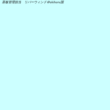
茶板管理担当 リバーウィンド＠akiharu国