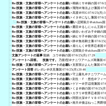
Re:技族・文族の皆様へアンケートのお願い
棉鍋ミサ＠鍋の国
07/6/
Re:技族・文族の皆様へアンケートのお願い
飛翔＠海法よけ藩国
07/
Re:技族・文族の皆様へアンケートのお願い
高渡＠FEG
07/6/25(月) 3
Re:技族・文族の皆様へアンケートのお願い
イタ＠になし藩国
07/6/
Re:技族・文族の皆様へアンケートのお願い
忌闇装介＠akiharu国
Re:技族・文族の皆様へアンケートのお願い
鷹臣＠るしにゃん王国
0
Re:技族・文族の皆様へアンケートのお願い
鍋谷いわずみ子＠鍋の
Re:技族・文族の皆様へアンケートのお願い
鍋ヒサ子＠鍋の国
07/6/
Re:技族・文族の皆様へアンケートのお願い
静＠無名騎士藩
07/6/25
Re:技族・文族の皆様へアンケートのお願い
扇りんく＠世界忍者国
0
Re:技族・文族の皆様へアンケートのお願い
忌闇装介＠akiharu国
07/
文族アンケートの返事
龍鍋 ユウ＠鍋の国
07/6/25(月) 17:29
アンケートへ回答。 技族です。
乃亜I型＠ナニワアームズ商藩国
0
Re:技族・文族の皆様へアンケートのお願い
支那実@よんた藩国
07/
アンケート回答
ポレポレ＠伏見藩国
07/6/25(月) 20:46
Re:技族・文族の皆様へアンケートのお願い
守上藤丸＠ナニワアー
Re:技族・文族の皆様へアンケートのお願い
刻生・Ｆ・悠也＠フィ
Re:技族・文族の皆様へアンケートのお願い
ゲドー＠芥辺境藩国
07/
Re:技族・文族の皆様へアンケートのお願い
くま＠鍋の国
07/6/25(月
Re:技族・文族の皆様へアンケートのお願い
カヲリ＠世界忍者国
07/
Re:技族・文族の皆様へアンケートのお願い
阿部火深＠ＦＶＢ
07/6/
Re:技族・文族の皆様へアンケートのお願い
南天＠後ほねっこ男爵