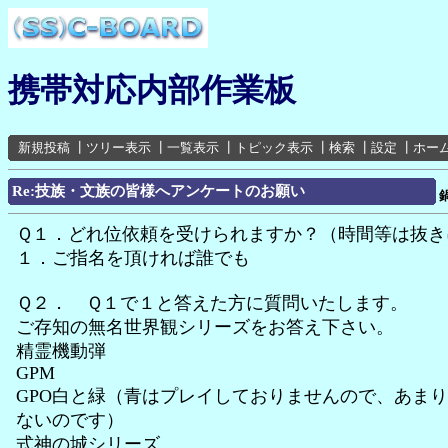
携帯対応内部作業板
新規投稿
┃
ツリー表示
┃
一覧表示
┃
トピック表示
┃
検索
┃
設定
┃
ホー
Re:技族・文族の皆様へアンケートのお願い
Ｑ１．どれ位依頼を受けられますか？（時間等は抜き
１．ご指名を頂ければ誰でも
Ｑ２． Ｑ１で１と答えた方に質問いたします。
ご存知の無名世界観シリーズをお答え下さい。
精霊機動弾
GPM
GPO白と緑（青はプレイしておりませんので、あま
ないのです）
式神の城シリーズ