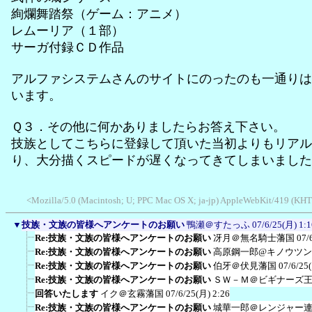
絢爛舞踏祭（ゲーム：アニメ）
レムーリア（１部）
サーガ付録ＣＤ作品
アルファシステムさんのサイトにのったのも一通りは
います。
Ｑ３．その他に何かありましたらお答え下さい。
技族としてこちらに登録して頂いた当初よりもリアル
り、大分描くスピードが遅くなってきてしまいました
<Mozilla/5.0 (Macintosh; U; PPC Mac OS X; ja-jp) AppleWebKit/419 (KHTM
▼
技族・文族の皆様へアンケートのお願い
鴨瀬＠すたっふ
07/6/25(月) 1:1
Re:技族・文族の皆様へアンケートのお願い
冴月＠無名騎士藩国
07/
Re:技族・文族の皆様へアンケートのお願い
高原鋼一郎@キノウツ
Re:技族・文族の皆様へアンケートのお願い
伯牙＠伏見藩国
07/6/25
Re:技族・文族の皆様へアンケートのお願い
ＳＷ－Ｍ＠ビギナーズ
回答いたします
イク＠玄霧藩国
07/6/25(月) 2:26
Re:技族・文族の皆様へアンケートのお願い
城華一郎＠レンジャー