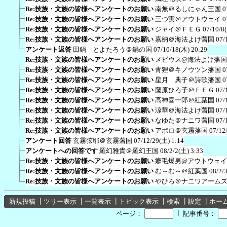
Re:技族・文族の皆様へアンケートのお願い
南無＠るしにゃん王国
0
Re:技族・文族の皆様へアンケートのお願い
三つ実＠アウトウェイ
0
Re:技族・文族の皆様へアンケートのお願い
ジャイ＠ＦＥＧ
07/10/8
Re:技族・文族の皆様へアンケートのお願い
嘉納＠海法よけ藩国
07/
アンケート返答
田鍋 とよたろう＠鍋の国
07/10/18(木) 20:29
Re:技族・文族の皆様へアンケートのお願い
メビウス@海法よけ藩国
Re:技族・文族の皆様へアンケートのお願い
青狸＠キノウツン藩国
0
Re:技族・文族の皆様へアンケートのお願い
星月 典子＠詩歌藩国
0
Re:技族・文族の皆様へアンケートのお願い
藤原ひろ子＠ＦＥＧ
07/
Re:技族・文族の皆様へアンケートのお願い
高神喜一郎＠紅葉国
07/
Re:技族・文族の皆様へアンケートのお願い
涼華＠海法よけ藩国
07/
Re:技族・文族の皆様へアンケートのお願い
なゆた＠ナニワ藩国
07/
Re:技族・文族の皆様へアンケートのお願い
アポロ＠玄霧藩国
07/12
アンケート回答
玄霧弦耶＠玄霧藩国
07/12/29(土) 1:14
アンケートへの回答です
羅幻雅貴＠羅幻王国
08/2/2(土) 3:33
Re:技族・文族の皆様へアンケートのお願い
癖毛爆男@アウトウェイ
Re:技族・文族の皆様へアンケートのお願い
む～む～＠紅葉国
08/2/
Re:技族・文族の皆様へアンケートのお願い
やひろ＠ナニワアーム
新規投稿
┃
ツリー表示
┃
一覧表示
┃
トピック表示
┃
検索
┃
設定
┃
ホー
┃
ページ：
記事番号：