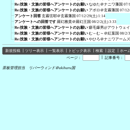
Re:技族・文族の皆様へアンケートのお願い
なゆた＠ナニワ藩国
07/
Re:技族・文族の皆様へアンケートのお願い
アポロ＠玄霧藩国
07/12
アンケート回答
玄霧弦耶＠玄霧藩国
07/12/29(土) 1:14
アンケートへの回答です
羅幻雅貴＠羅幻王国
08/2/2(土) 3:33
Re:技族・文族の皆様へアンケートのお願い
癖毛爆男@アウトウェイ
Re:技族・文族の皆様へアンケートのお願い
む～む～＠紅葉国
08/2/
Re:技族・文族の皆様へアンケートのお願い
やひろ＠ナニワアーム
新規投稿
┃
ツリー表示
┃
一覧表示
┃
トピック表示
┃
検索
┃
設定
┃
ホー
┃
ページ：
記事番号：
茶板管理担当 リバーウィンド＠akiharu国