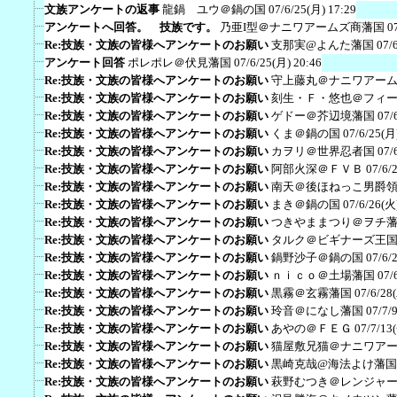
文族アンケートの返事
龍鍋 ユウ＠鍋の国
07/6/25(月) 17:29
アンケートへ回答。 技族です。
乃亜I型＠ナニワアームズ商藩国
0
Re:技族・文族の皆様へアンケートのお願い
支那実@よんた藩国
07/
アンケート回答
ポレポレ＠伏見藩国
07/6/25(月) 20:46
Re:技族・文族の皆様へアンケートのお願い
守上藤丸＠ナニワアー
Re:技族・文族の皆様へアンケートのお願い
刻生・Ｆ・悠也＠フィ
Re:技族・文族の皆様へアンケートのお願い
ゲドー＠芥辺境藩国
07/
Re:技族・文族の皆様へアンケートのお願い
くま＠鍋の国
07/6/25(月
Re:技族・文族の皆様へアンケートのお願い
カヲリ＠世界忍者国
07/
Re:技族・文族の皆様へアンケートのお願い
阿部火深＠ＦＶＢ
07/6/
Re:技族・文族の皆様へアンケートのお願い
南天＠後ほねっこ男爵
Re:技族・文族の皆様へアンケートのお願い
まき＠鍋の国
07/6/26(火
Re:技族・文族の皆様へアンケートのお願い
つきやままつり＠ヲチ
Re:技族・文族の皆様へアンケートのお願い
タルク＠ビギナーズ王
Re:技族・文族の皆様へアンケートのお願い
鍋野沙子＠鍋の国
07/6/
Re:技族・文族の皆様へアンケートのお願い
ｎｉｃｏ＠土場藩国
07/
Re:技族・文族の皆様へアンケートのお願い
黒霧＠玄霧藩国
07/6/28
Re:技族・文族の皆様へアンケートのお願い
玲音＠になし藩国
07/7/
Re:技族・文族の皆様へアンケートのお願い
あやの＠ＦＥＧ
07/7/13
Re:技族・文族の皆様へアンケートのお願い
猫屋敷兄猫＠ナニワア
Re:技族・文族の皆様へアンケートのお願い
黒崎克哉@海法よけ藩国
Re:技族・文族の皆様へアンケートのお願い
萩野むつき＠レンジャ