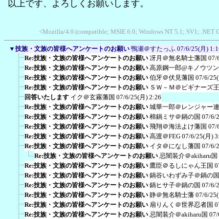
以上です、よろしくお願いします。
<Mozilla/4.0 (compatible; MSIE 6.0; Windows NT 5.1; SV1; .NET
▼
技族・文族の皆様へアンケートのお願い
鴨瀬＠すたっふ
07/6/25(月) 1:1
Re:技族・文族の皆様へアンケートのお願い
冴月＠無名騎士藩国
07/
Re:技族・文族の皆様へアンケートのお願い
高原鋼一郎@キノウツ
Re:技族・文族の皆様へアンケートのお願い
伯牙＠伏見藩国
07/6/25
Re:技族・文族の皆様へアンケートのお願い
ＳＷ－Ｍ＠ビギナーズ
回答いたします
イク＠玄霧藩国
07/6/25(月) 2:26
Re:技族・文族の皆様へアンケートのお願い
城華一郎＠レンジャー
Re:技族・文族の皆様へアンケートのお願い
棉鍋ミサ＠鍋の国
07/6/
Re:技族・文族の皆様へアンケートのお願い
飛翔＠海法よけ藩国
07/
Re:技族・文族の皆様へアンケートのお願い
高渡＠FEG
07/6/25(月) 3
Re:技族・文族の皆様へアンケートのお願い
イタ＠になし藩国
07/6/
Re:技族・文族の皆様へアンケートのお願い
忌闇装介＠akiharu国
Re:技族・文族の皆様へアンケートのお願い
鷹臣＠るしにゃん王国
0
Re:技族・文族の皆様へアンケートのお願い
鍋谷いわずみ子＠鍋の
Re:技族・文族の皆様へアンケートのお願い
鍋ヒサ子＠鍋の国
07/6/
Re:技族・文族の皆様へアンケートのお願い
静＠無名騎士藩
07/6/25
Re:技族・文族の皆様へアンケートのお願い
扇りんく＠世界忍者国
0
Re:技族・文族の皆様へアンケートのお願い
忌闇装介＠akiharu国
07/