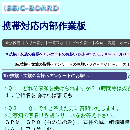
携帯対応内部作業板
新規投稿
┃
ツリー表示
┃
一覧表示
┃
トピック表示
┃
検索
┃
設定
┃
ホー
▼
技族・文族の皆様へアンケートのお願い
鴨瀬＠すたっふ
07/6/25(月) 1:1
Re:技族・文族の皆様へアンケートのお願い
ＳＷ－Ｍ＠ビギナーズ
Re:技族・文族の皆様へアンケートのお願い
>Ｑ１．どれ位依頼を受けられますか？（時間等は抜
１．ご指名を頂ければ誰でも
>Ｑ２． Ｑ１で１と答えた方に質問いたします。
>ご存知の無名世界観シリーズをお答え下さい。
ＧＰＭ、ＧＰＯ（白の章のみ）、式神の城、絢爛舞踏
レムーリア（第一部）