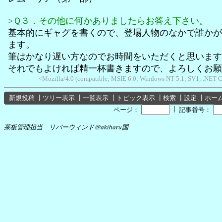
>Ｑ３．その他に何かありましたらお答え下さい。
基本的にギャグを書くので、登場人物のなかで誰かが
ます。
筆はかなり遅い方なのでお時間をいただくと思います
それでもよければ精一杯書きますので、よろしくお願
<Mozilla/4.0 (compatible; MSIE 6.0; Windows NT 5.1; SV1; .NET 
新規投稿
┃
ツリー表示
┃
一覧表示
┃
トピック表示
┃
検索
┃
設定
┃
ホー
┃
ページ：
記事番号：
茶板管理担当 リバーウィンド＠akiharu国