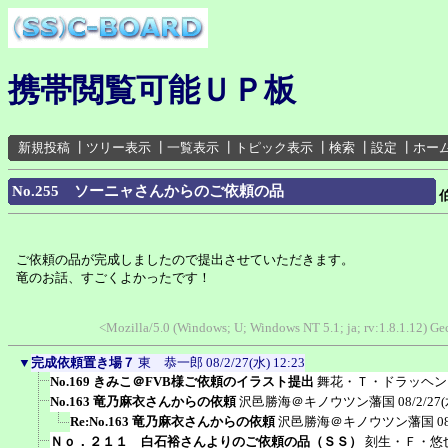
携帯閲覧可能ＵＰ板
新規投稿
┃
ツリー表示
┃
一覧表示
┃
トピック表示
┃
検索
┃
設定
┃
ホー
No.255 ソーニャさんからのご依頼の品
ご依頼の品が完成しましたので提出させていただきます。
竜のお話、すごくよかったです！
<Mozilla/5.0 (Windows; U; Windows NT 5.1; ja; rv:1.8.1.12) Ge
▼
完成依頼置き場７
東 恭一郎
08/2/27(水) 12:23
No.169 きみこ＠FVB様ご依頼のイラスト提出
舞花・Ｔ・ドラッヘン
No.163 竜乃麻衣さんからの依頼
沢邑勝海＠キノウツン藩国
08/2/27(
Re:No.163 竜乃麻衣さんからの依頼
沢邑勝海＠キノウツン藩国
0
Ｎｏ．２１１ 白石裕さんよりのご依頼の品（ＳＳ）
刻生・Ｆ・悠