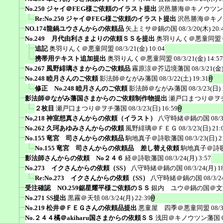
No.250 ジャイ＠FEG様ご依頼のイラスト提出
沢邑勝海＠キノウツン
Re:No.250 ジャイ＠FEG様ご依頼のイラスト提出
沢邑勝海＠キノ
NO.174龍鍋ユウさんからの依頼品
矢上ミサ＠鍋の国
08/3/20(木) 20:
No.249 月代由利さまよりの依頼ＳＳを提出
奥羽りんく＠悪童同盟
追記
奥羽りんく＠悪童同盟
08/3/21(金) 10:04
携帯用テキスト追加提出
奥羽りんく＠悪童同盟
08/3/21(金) 14:57
No.267 風野緋璃さまからのご依頼品
霧原涼＠芥辺境藩国
08/3/21(金)
No.248 睦月さんのご依頼
影法師＠ながみ藩国
08/3/22(土) 19:31
修正 No.248 睦月さんのご依頼
影法師＠ながみ藩国
08/3/23(日) 
影法師＠ながみ藩国さまからのご依頼制作物提出
瀬戸口まつり＠ヲ
２枚目
瀬戸口まつり＠ヲチ藩国
08/3/23(日) 16:59
No,218 神室想真さんからの依頼（イラスト）
八守時緒＠鍋の国
08/
No.262 久珂あゆみさんからの依頼
風野緋璃＠ＦＥＧ
08/3/23(日) 21:
No.155 竜宮 司さんからの依頼品
駒地真子＠詩歌藩国
08/3/23(日) 2
No.155 竜宮 司さんからの依頼品 差し替え依頼
駒地真子＠詩
影法師さんからの依頼 No２４６
経＠詩歌藩国
08/3/24(月) 3:57
No.273 イクさんからの依頼（SS）
八守時緒＠鍋の国
08/3/24(月) 1
Re:No.273 イクさんからの依頼（SS）
八守時緒＠鍋の国
08/3/2
受注確認 NO.259鋸星耀平様ご依頼のＳＳ
銀内 ユウ＠鍋の国＠文
No.271 SS提出
黒霧＠天領
08/3/24(月) 22:39
No.219 松井＠ＦＥＧさんの依頼品提出
悪童屋 四季＠悪童同盟
08/
No.２４４橘＠akiharu国さまからの依頼ＳＳ
浅田＠キノウツン藩国