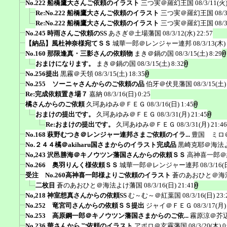
No.222 船橋鷹大さんご依頼のイラスト
三つ実＠羅幻王国
08/3/11(火)
Re:No.222 船橋鷹大さんご依頼のイラスト
三つ実＠羅幻王国
08/
Re:No.222 船橋鷹大さんご依頼のイラスト
三つ実＠羅幻王国
08/
No.245 時雨さんご依頼のSS
あさぎ＠土場藩国
08/3/12(水) 22:57
【納品】風杜神奈様宛てＳＳ
城華一郎＠レンジャー連邦
08/3/13(木)
No.160 那限逢真・三影さんの依頼物
まき＠鍋の国
08/3/15(土) 8:29
おまけになります。
まき＠鍋の国
08/3/15(土) 8:32
No.256提出
黒霧＠天領
08/3/15(土) 18:35
No.255 ソーニャさんからのご依頼の品
伯牙＠伏見藩国
08/3/15(土)
Re:完成依頼置き場７
嘉納
08/3/16(日) 0:25
橘さんからのご依頼
久珂あゆみ＠ＦＥＧ
08/3/16(日) 1:45
おまけの提出です。
久珂あゆみ＠ＦＥＧ
08/3/31(月) 21:45
Re:おまけの提出です。
久珂あゆみ＠ＦＥＧ
08/3/31(月) 21:46
No.168 萩野むつき＠レンジャー連邦さまご依頼のイラ...
豊国 ミロ
No.２４４橘＠akiharu国さまからのイラスト完成品
黒崎克耶＠海法
No,243 沢邑勝海＠キノウツン藩国さんからの依頼ＳＳ
高神喜一郎＠
No.266 奥羽りんく様依頼ＳＳ
城華一郎＠レンジャー連邦
08/3/16(
受注 No.260高神喜一郎様よりご依頼のイラスト
蒼のあおひと＠海
二枚目
蒼のあおひと＠海法よけ藩国
08/3/16(日) 21:41
No,218 神室想真さんからの依頼SS
む～む～＠紅葉国
08/3/16(日) 23:
No.252 竜宮司さんからの依頼ＳＳ提出
ジャイ＠ＦＥＧ
08/3/17(月)
No.253 高原鋼一郎＠キノウツン藩国さまからのご依...
霧原涼＠芥
No.236 華さんからご依頼のイラスト
アポロ＠玄霧藩国
08/3/20(木) 0