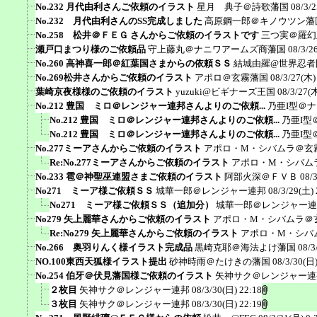
No.232 月代由利さんご依頼のイラスト
星月 典子＠詩歌藩国
08/3/2
No.232 月代由利さんのSS完成しました
高原鋼一郎＠キノウツン藩
No.258 松井＠ＦＥＧ さんからご依頼のイラストです
三つ実＠羅幻
瀬戸口まつり様のご依頼品
守上藤丸＠ナニワアームズ商藩国
08/3/2
No.260 高神喜一郎＠紅葉国さまからの依頼ＳＳ
結城由羅@世界忍者
No.269松井さんからご依頼のイラスト
アポロ＠玄霧藩国
08/3/27(木)
葉崎京夜様様のご依頼のイラスト
yuzuki@ビギナーズ王国
08/3/27(木
No.212 豊国 ミロ＠レンジャー連邦さんよりのご依頼...
乃亜I型＠
No.212 豊国 ミロ＠レンジャー連邦さんよりのご依頼...
乃亜I型
No.212 豊国 ミロ＠レンジャー連邦さんよりのご依頼...
乃亜I型
No.277ミーアさんからご依頼のイラスト
アポロ・M・シバムラ＠玄
Re:No.277ミーアさんからご依頼のイラスト
アポロ・M・シバム
No.233 雹＠神聖巫連盟さまご依頼のイラスト
阿部火深＠ＦＶＢ
08/
No271 ミーア様ご依頼ＳＳ
城華一郎＠レンジャー連邦
08/3/29(土) 
No271 ミーア様ご依頼ＳＳ（追加分）
城華一郎＠レンジャー連
No279 矢上麗華さんからご依頼のイラスト
アポロ・M・シバムラ＠
Re:No279 矢上麗華さんからご依頼のイラスト
アポロ・M・シバ
No.266 奥羽りんく様イラスト完成品
黒崎克耶＠海法よけ藩国
08/3
NO.100東西天狐様イラスト提出
砂神時雨＠たけきの藩国
08/3/30(日)
No.254 伯牙＠伏見藩国様ご依頼のイラスト
矢神サク＠レンジャー連
２枚目
矢神サク＠レンジャー連邦
08/3/30(日) 22:18
３枚目
矢神サク＠レンジャー連邦
08/3/30(日) 22:19