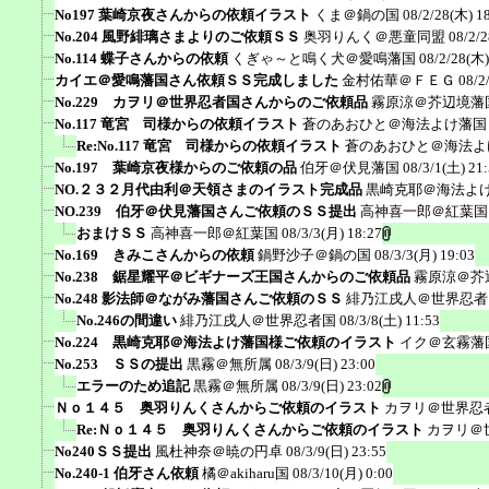
No197 葉崎京夜さんからの依頼イラスト
くま＠鍋の国
08/2/28(木) 1
No.204 風野緋璃さまよりのご依頼ＳＳ
奥羽りんく＠悪童同盟
08/2/
No.114 蝶子さんからの依頼
くぎゃ～と鳴く犬＠愛鳴藩国
08/2/28(木)
カイエ＠愛鳴藩国さん依頼ＳＳ完成しました
金村佑華＠ＦＥＧ
08/2
No.229 カヲリ＠世界忍者国さんからのご依頼品
霧原涼＠芥辺境藩
No.117 竜宮 司様からの依頼イラスト
蒼のあおひと＠海法よけ藩国
Re:No.117 竜宮 司様からの依頼イラスト
蒼のあおひと＠海法よ
No.197 葉崎京夜様からのご依頼の品
伯牙＠伏見藩国
08/3/1(土) 21
NO.２３２月代由利＠天領さまのイラスト完成品
黒崎克耶＠海法よ
NO.239 伯牙＠伏見藩国さんご依頼のＳＳ提出
高神喜一郎＠紅葉国
おまけＳＳ
高神喜一郎＠紅葉国
08/3/3(月) 18:27
No.169 きみこさんからの依頼
鍋野沙子＠鍋の国
08/3/3(月) 19:03
No.238 鋸星耀平＠ビギナーズ王国さんからのご依頼品
霧原涼＠芥
No.248 影法師＠ながみ藩国さんご依頼のＳＳ
緋乃江戌人＠世界忍者
No.246の間違い
緋乃江戌人＠世界忍者国
08/3/8(土) 11:53
No.224 黒崎克耶＠海法よけ藩国様ご依頼のイラスト
イク＠玄霧藩
No.253 ＳＳの提出
黒霧＠無所属
08/3/9(日) 23:00
エラーのため追記
黒霧＠無所属
08/3/9(日) 23:02
Ｎｏ１４５ 奥羽りんくさんからご依頼のイラスト
カヲリ＠世界忍
Re:Ｎｏ１４５ 奥羽りんくさんからご依頼のイラスト
カヲリ＠
No240ＳＳ提出
風杜神奈＠暁の円卓
08/3/9(日) 23:55
No.240-1 伯牙さん依頼
橘＠akiharu国
08/3/10(月) 0:00