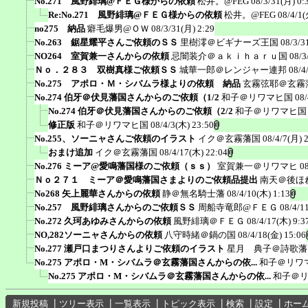
No.271 風野緋璃@ＦＥＧ様からの依頼
松井。@FEG
08/3/31(月) 0:
Re:No.271 風野緋璃@ＦＥＧ様からの依頼
松井。@FEG
08/4/1(
no275 納品
癖毛爆男@ＯＷ
08/3/31(月) 2:29
No.263 鋸星耀平さんご依頼のＳＳ
里樹澪＠ビギナーズ王国
08/3/3
NO264 室賀兼一さんからの依頼
忌闇装介＠ａｋｉｈａｒｕ国
08/3
Ｎｏ．２８３ 双樹真様ご依頼ＳＳ
城華一郎＠レンジャー連邦
08/4
No.275 アポロ・Ｍ・シバムラ様よりの依頼 納品
玄霧弦耶＠玄霧
No.274 伯牙＠伏見藩国さんからのご依頼（1/2
和子＠リワマヒ国
08/
No.274 伯牙＠伏見藩国さんからのご依頼（2/2
和子＠リワマヒ国
修正版
和子＠リワマヒ国
08/4/3(木) 23:50
No.255、ソーニャさんご依頼のイラスト
イク＠玄霧藩国
08/4/7(月) 
おまけ追加
イク＠玄霧藩国
08/4/17(木) 22:04
No.276 ミーア@愛鳴藩国様のご依頼（ｓｓ）
室賀兼一＠リワマヒ
0
Ｎｏ２７１ ミーア＠愛鳴藩国さまよりのご依頼品提出
南天＠後ほ
No268 矢上麗華さんからの依頼
静＠無名騎士藩
08/4/10(木) 1:13
No.257 風野緋璃さんからのご依頼ＳＳ
周船寺竜郎@ＦＥＧ
08/4/1
No.272 久珂あゆみさんからの依頼
風野緋璃＠ＦＥＧ
08/4/17(木) 9:3
NO,282ソーニャさんからの依頼
八守時緒＠鍋の国
08/4/18(金) 15:06
No.277 瀬戸口まつりさんよりご依頼のイラスト
星月 典子＠詩歌藩
No.275 アポロ・M・シバムラ＠玄霧藩国さんからの依...
和子＠リワ
No.275 アポロ・M・シバムラ＠玄霧藩国さんからの依...
和子＠
新規投稿
┃
ツリー表示
┃
一覧表示
┃
トピック表示
┃
検索
┃
設定
┃
ホー