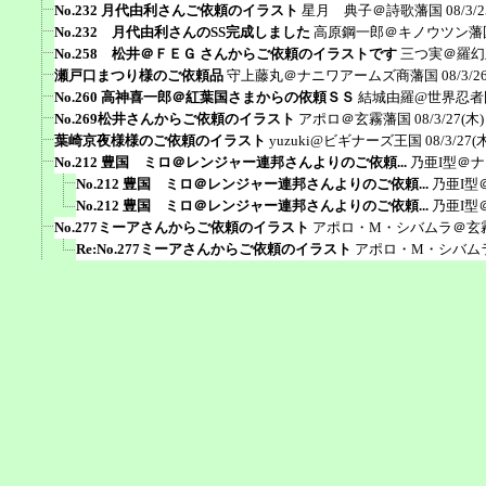
No.232 月代由利さんご依頼のイラスト
星月 典子＠詩歌藩国
08/3/2
No.232 月代由利さんのSS完成しました
高原鋼一郎＠キノウツン藩
No.258 松井＠ＦＥＧ さんからご依頼のイラストです
三つ実＠羅幻
瀬戸口まつり様のご依頼品
守上藤丸＠ナニワアームズ商藩国
08/3/2
No.260 高神喜一郎＠紅葉国さまからの依頼ＳＳ
結城由羅@世界忍者
No.269松井さんからご依頼のイラスト
アポロ＠玄霧藩国
08/3/27(木)
葉崎京夜様様のご依頼のイラスト
yuzuki@ビギナーズ王国
08/3/27(木
No.212 豊国 ミロ＠レンジャー連邦さんよりのご依頼...
乃亜I型＠
No.212 豊国 ミロ＠レンジャー連邦さんよりのご依頼...
乃亜I型
No.212 豊国 ミロ＠レンジャー連邦さんよりのご依頼...
乃亜I型
No.277ミーアさんからご依頼のイラスト
アポロ・M・シバムラ＠玄
Re:No.277ミーアさんからご依頼のイラスト
アポロ・M・シバム