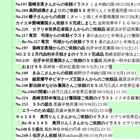
No197 葉崎京夜さんからの依頼イラスト
くま＠鍋の国
08/2/28(木) 1
No.204 風野緋璃さまよりのご依頼ＳＳ
奥羽りんく＠悪童同盟
08/2/
No.114 蝶子さんからの依頼
くぎゃ～と鳴く犬＠愛鳴藩国
08/2/28(木)
カイエ＠愛鳴藩国さん依頼ＳＳ完成しました
金村佑華＠ＦＥＧ
08/2
No.229 カヲリ＠世界忍者国さんからのご依頼品
霧原涼＠芥辺境藩
No.117 竜宮 司様からの依頼イラスト
蒼のあおひと＠海法よけ藩国
Re:No.117 竜宮 司様からの依頼イラスト
蒼のあおひと＠海法よ
No.197 葉崎京夜様からのご依頼の品
伯牙＠伏見藩国
08/3/1(土) 21
NO.２３２月代由利＠天領さまのイラスト完成品
黒崎克耶＠海法よ
NO.239 伯牙＠伏見藩国さんご依頼のＳＳ提出
高神喜一郎＠紅葉国
おまけＳＳ
高神喜一郎＠紅葉国
08/3/3(月) 18:27
No.169 きみこさんからの依頼
鍋野沙子＠鍋の国
08/3/3(月) 19:03
No.238 鋸星耀平＠ビギナーズ王国さんからのご依頼品
霧原涼＠芥
No.248 影法師＠ながみ藩国さんご依頼のＳＳ
緋乃江戌人＠世界忍者
No.246の間違い
緋乃江戌人＠世界忍者国
08/3/8(土) 11:53
No.224 黒崎克耶＠海法よけ藩国様ご依頼のイラスト
イク＠玄霧藩
No.253 ＳＳの提出
黒霧＠無所属
08/3/9(日) 23:00
エラーのため追記
黒霧＠無所属
08/3/9(日) 23:02
Ｎｏ１４５ 奥羽りんくさんからご依頼のイラスト
カヲリ＠世界忍
Re:Ｎｏ１４５ 奥羽りんくさんからご依頼のイラスト
カヲリ＠
No240ＳＳ提出
風杜神奈＠暁の円卓
08/3/9(日) 23:55
No.240-1 伯牙さん依頼
橘＠akiharu国
08/3/10(月) 0:00