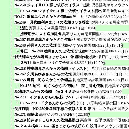
No.250 ジャイ＠FEG様ご依頼のイラスト提出
沢邑勝海＠キノウツン
Re:No.250 ジャイ＠FEG様ご依頼のイラスト提出
沢邑勝海＠キノ
NO.174龍鍋ユウさんからの依頼品
矢上ミサ＠鍋の国
08/3/20(木) 20:
No.249 月代由利さまよりの依頼ＳＳを提出
奥羽りんく＠悪童同盟
追記
奥羽りんく＠悪童同盟
08/3/21(金) 10:04
携帯用テキスト追加提出
奥羽りんく＠悪童同盟
08/3/21(金) 14:57
No.267 風野緋璃さまからのご依頼品
霧原涼＠芥辺境藩国
08/3/21(金)
No.248 睦月さんのご依頼
影法師＠ながみ藩国
08/3/22(土) 19:31
修正 No.248 睦月さんのご依頼
影法師＠ながみ藩国
08/3/23(日) 
影法師＠ながみ藩国さまからのご依頼制作物提出
瀬戸口まつり＠ヲ
２枚目
瀬戸口まつり＠ヲチ藩国
08/3/23(日) 16:59
No,218 神室想真さんからの依頼（イラスト）
八守時緒＠鍋の国
08/
No.262 久珂あゆみさんからの依頼
風野緋璃＠ＦＥＧ
08/3/23(日) 21:
No.155 竜宮 司さんからの依頼品
駒地真子＠詩歌藩国
08/3/23(日) 2
No.155 竜宮 司さんからの依頼品 差し替え依頼
駒地真子＠詩
影法師さんからの依頼 No２４６
経＠詩歌藩国
08/3/24(月) 3:57
No.273 イクさんからの依頼（SS）
八守時緒＠鍋の国
08/3/24(月) 1
Re:No.273 イクさんからの依頼（SS）
八守時緒＠鍋の国
08/3/2
受注確認 NO.259鋸星耀平様ご依頼のＳＳ
銀内 ユウ＠鍋の国＠文
No.271 SS提出
黒霧＠天領
08/3/24(月) 22:39
No.219 松井＠ＦＥＧさんの依頼品提出
悪童屋 四季＠悪童同盟
08/
No.２４４橘＠akiharu国さまからの依頼ＳＳ
浅田＠キノウツン藩国