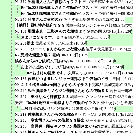
No.222 船橋鷹大さんご依頼のイラスト
三つ実＠羅幻王国
08/3/11(火)
Re:No.222 船橋鷹大さんご依頼のイラスト
三つ実＠羅幻王国
08/
Re:No.222 船橋鷹大さんご依頼のイラスト
三つ実＠羅幻王国
08/
No.245 時雨さんご依頼のSS
あさぎ＠土場藩国
08/3/12(水) 22:57
【納品】風杜神奈様宛てＳＳ
城華一郎＠レンジャー連邦
08/3/13(木)
No.160 那限逢真・三影さんの依頼物
まき＠鍋の国
08/3/15(土) 8:29
おまけになります。
まき＠鍋の国
08/3/15(土) 8:32
No.256提出
黒霧＠天領
08/3/15(土) 18:35
No.255 ソーニャさんからのご依頼の品
伯牙＠伏見藩国
08/3/15(土)
Re:完成依頼置き場７
嘉納
08/3/16(日) 0:25
橘さんからのご依頼
久珂あゆみ＠ＦＥＧ
08/3/16(日) 1:45
おまけの提出です。
久珂あゆみ＠ＦＥＧ
08/3/31(月) 21:45
Re:おまけの提出です。
久珂あゆみ＠ＦＥＧ
08/3/31(月) 21:46
No.168 萩野むつき＠レンジャー連邦さまご依頼のイラ...
豊国 ミロ
No.２４４橘＠akiharu国さまからのイラスト完成品
黒崎克耶＠海法
No,243 沢邑勝海＠キノウツン藩国さんからの依頼ＳＳ
高神喜一郎＠
No.266 奥羽りんく様依頼ＳＳ
城華一郎＠レンジャー連邦
08/3/16(
受注 No.260高神喜一郎様よりご依頼のイラスト
蒼のあおひと＠海
二枚目
蒼のあおひと＠海法よけ藩国
08/3/16(日) 21:41
No,218 神室想真さんからの依頼SS
む～む～＠紅葉国
08/3/16(日) 23:
No.252 竜宮司さんからの依頼ＳＳ提出
ジャイ＠ＦＥＧ
08/3/17(月)
No.253 高原鋼一郎＠キノウツン藩国さまからのご依...
霧原涼＠芥
No.236 華さんからご依頼のイラスト
アポロ＠玄霧藩国
08/3/20(木) 0