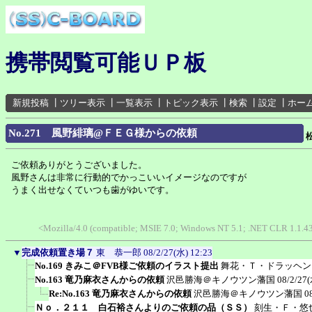
携帯閲覧可能ＵＰ板
新規投稿
┃
ツリー表示
┃
一覧表示
┃
トピック表示
┃
検索
┃
設定
┃
ホー
No.271 風野緋璃@ＦＥＧ様からの依頼
ご依頼ありがとうございました。
風野さんは非常に行動的でかっこいいイメージなのですが
うまく出せなくていつも歯がゆいです。
<Mozilla/4.0 (compatible; MSIE 7.0; Windows NT 5.1; .NET CLR 1.1.43
▼
完成依頼置き場７
東 恭一郎
08/2/27(水) 12:23
No.169 きみこ＠FVB様ご依頼のイラスト提出
舞花・Ｔ・ドラッヘン
No.163 竜乃麻衣さんからの依頼
沢邑勝海＠キノウツン藩国
08/2/27(
Re:No.163 竜乃麻衣さんからの依頼
沢邑勝海＠キノウツン藩国
0
Ｎｏ．２１１ 白石裕さんよりのご依頼の品（ＳＳ）
刻生・Ｆ・悠