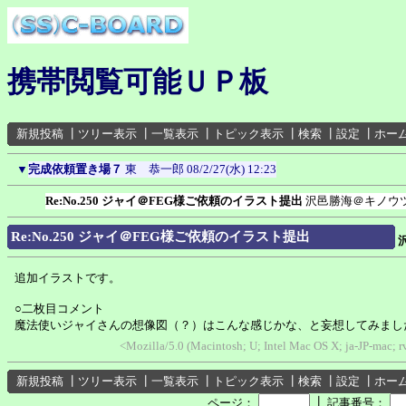
携帯閲覧可能ＵＰ板
新規投稿
┃
ツリー表示
┃
一覧表示
┃
トピック表示
┃
検索
┃
設定
┃
ホー
▼
完成依頼置き場７
東 恭一郎
08/2/27(水) 12:23
Re:No.250 ジャイ＠FEG様ご依頼のイラスト提出
沢邑勝海＠キノウ
Re:No.250 ジャイ＠FEG様ご依頼のイラスト提出
追加イラストです。
○二枚目コメント
魔法使いジャイさんの想像図（？）はこんな感じかな、と妄想してみまし
<Mozilla/5.0 (Macintosh; U; Intel Mac OS X; ja-JP-mac; 
新規投稿
┃
ツリー表示
┃
一覧表示
┃
トピック表示
┃
検索
┃
設定
┃
ホー
┃
ページ：
記事番号：