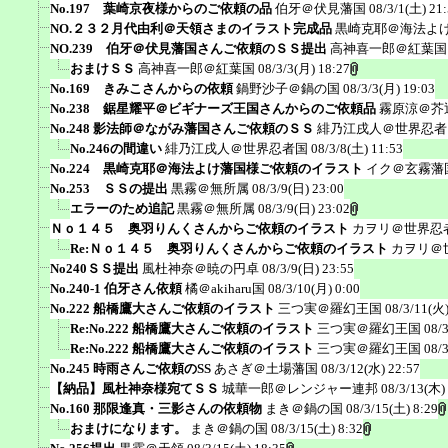
No.197 葉崎京夜様からのご依頼の品
伯牙＠伏見藩国
08/3/1(土) 21
NO.２３２月代由利＠天領さまのイラスト完成品
黒崎克耶＠海法よ
NO.239 伯牙＠伏見藩国さんご依頼のＳＳ提出
高神喜一郎＠紅葉国
おまけＳＳ
高神喜一郎＠紅葉国
08/3/3(月) 18:27
No.169 きみこさんからの依頼
鍋野沙子＠鍋の国
08/3/3(月) 19:03
No.238 鋸星耀平＠ビギナーズ王国さんからのご依頼品
霧原涼＠芥
No.248 影法師＠ながみ藩国さんご依頼のＳＳ
緋乃江戌人＠世界忍者
No.246の間違い
緋乃江戌人＠世界忍者国
08/3/8(土) 11:53
No.224 黒崎克耶＠海法よけ藩国様ご依頼のイラスト
イク＠玄霧藩
No.253 ＳＳの提出
黒霧＠無所属
08/3/9(日) 23:00
エラーのため追記
黒霧＠無所属
08/3/9(日) 23:02
Ｎｏ１４５ 奥羽りんくさんからご依頼のイラスト
カヲリ＠世界忍
Re:Ｎｏ１４５ 奥羽りんくさんからご依頼のイラスト
カヲリ＠
No240ＳＳ提出
風杜神奈＠暁の円卓
08/3/9(日) 23:55
No.240-1 伯牙さん依頼
橘＠akiharu国
08/3/10(月) 0:00
No.222 船橋鷹大さんご依頼のイラスト
三つ実＠羅幻王国
08/3/11(火)
Re:No.222 船橋鷹大さんご依頼のイラスト
三つ実＠羅幻王国
08/
Re:No.222 船橋鷹大さんご依頼のイラスト
三つ実＠羅幻王国
08/
No.245 時雨さんご依頼のSS
あさぎ＠土場藩国
08/3/12(水) 22:57
【納品】風杜神奈様宛てＳＳ
城華一郎＠レンジャー連邦
08/3/13(木)
No.160 那限逢真・三影さんの依頼物
まき＠鍋の国
08/3/15(土) 8:29
おまけになります。
まき＠鍋の国
08/3/15(土) 8:32