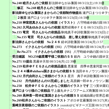
No.248 睦月さんのご依頼
影法師＠ながみ藩国
08/3/22(土) 19:31
修正 No.248 睦月さんのご依頼
影法師＠ながみ藩国
08/3/23(日) 
影法師＠ながみ藩国さまからのご依頼制作物提出
瀬戸口まつり＠ヲ
２枚目
瀬戸口まつり＠ヲチ藩国
08/3/23(日) 16:59
No,218 神室想真さんからの依頼（イラスト）
八守時緒＠鍋の国
08/
No.262 久珂あゆみさんからの依頼
風野緋璃＠ＦＥＧ
08/3/23(日) 21:
No.155 竜宮 司さんからの依頼品
駒地真子＠詩歌藩国
08/3/23(日) 2
No.155 竜宮 司さんからの依頼品 差し替え依頼
駒地真子＠詩
影法師さんからの依頼 No２４６
経＠詩歌藩国
08/3/24(月) 3:57
No.273 イクさんからの依頼（SS）
八守時緒＠鍋の国
08/3/24(月) 1
Re:No.273 イクさんからの依頼（SS）
八守時緒＠鍋の国
08/3/2
受注確認 NO.259鋸星耀平様ご依頼のＳＳ
銀内 ユウ＠鍋の国＠文
No.271 SS提出
黒霧＠天領
08/3/24(月) 22:39
No.219 松井＠ＦＥＧさんの依頼品提出
悪童屋 四季＠悪童同盟
08/
No.２４４橘＠akiharu国さまからの依頼ＳＳ
浅田＠キノウツン藩国
No.232 月代由利さんご依頼のイラスト
星月 典子＠詩歌藩国
08/3/2
No.232 月代由利さんのSS完成しました
高原鋼一郎＠キノウツン藩
No.258 松井＠ＦＥＧ さんからご依頼のイラストです
三つ実＠羅幻
瀬戸口まつり様のご依頼品
守上藤丸＠ナニワアームズ商藩国
08/3/2
No.260 高神喜一郎＠紅葉国さまからの依頼ＳＳ
結城由羅@世界忍者
No.269松井さんからご依頼のイラスト
アポロ＠玄霧藩国
08/3/27(木)
葉崎京夜様様のご依頼のイラスト
yuzuki@ビギナーズ王国
08/3/27(木