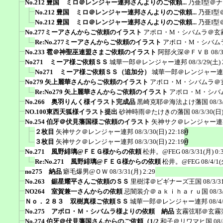
No.212 豊国 ミロ＠レンジャー連邦さんよりのご依頼...
乃亜I型＠
No.212 豊国 ミロ＠レンジャー連邦さんよりのご依頼...
乃亜I型
No.212 豊国 ミロ＠レンジャー連邦さんよりのご依頼...
乃亜I型
No.277ミーアさんからご依頼のイラスト
アポロ・M・シバムラ＠玄
Re:No.277ミーアさんからご依頼のイラスト
アポロ・M・シバム
No.233 雹＠神聖巫連盟さまご依頼のイラスト
阿部火深＠ＦＶＢ
08/
No271 ミーア様ご依頼ＳＳ
城華一郎＠レンジャー連邦
08/3/29(土) 
No271 ミーア様ご依頼ＳＳ（追加分）
城華一郎＠レンジャー連
No279 矢上麗華さんからご依頼のイラスト
アポロ・M・シバムラ＠
Re:No279 矢上麗華さんからご依頼のイラスト
アポロ・M・シバ
No.266 奥羽りんく様イラスト完成品
黒崎克耶＠海法よけ藩国
08/3
NO.100東西天狐様イラスト提出
砂神時雨＠たけきの藩国
08/3/30(日)
No.254 伯牙＠伏見藩国様ご依頼のイラスト
矢神サク＠レンジャー連
２枚目
矢神サク＠レンジャー連邦
08/3/30(日) 22:18
３枚目
矢神サク＠レンジャー連邦
08/3/30(日) 22:19
No.271 風野緋璃@ＦＥＧ様からの依頼
松井。@FEG
08/3/31(月) 0:
Re:No.271 風野緋璃@ＦＥＧ様からの依頼
松井。@FEG
08/4/1(
no275 納品
癖毛爆男@ＯＷ
08/3/31(月) 2:29
No.263 鋸星耀平さんご依頼のＳＳ
里樹澪＠ビギナーズ王国
08/3/3
NO264 室賀兼一さんからの依頼
忌闇装介＠ａｋｉｈａｒｕ国
08/3
Ｎｏ．２８３ 双樹真様ご依頼ＳＳ
城華一郎＠レンジャー連邦
08/4
No.275 アポロ・Ｍ・シバムラ様よりの依頼 納品
玄霧弦耶＠玄霧
No.274 伯牙＠伏見藩国さんからのご依頼（1/2
和子＠リワマヒ国
08/