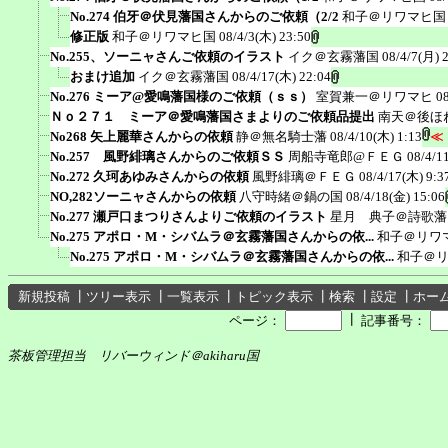
No.274 伯牙＠伏見藩国さんからのご依頼（2/2
和子＠リワマヒ国
修正版
和子＠リワマヒ国
08/4/3(木) 23:50
No.255、ソーニャさんご依頼のイラスト
イク＠玄霧藩国
08/4/7(月) 
おまけ追加
イク＠玄霧藩国
08/4/17(木) 22:04
No.276 ミーア@愛鳴藩国様のご依頼（ｓｓ）
室賀兼一＠リワマヒ
0
Ｎｏ２７１ ミーア＠愛鳴藩国さまよりのご依頼品提出
南天＠後ほ
No268 矢上麗華さんからの依頼
静＠無名騎士藩
08/4/10(木) 1:13
≪
No.257 風野緋璃さんからのご依頼ＳＳ
周船寺竜郎@ＦＥＧ
08/4/1
No.272 久珂あゆみさんからの依頼
風野緋璃＠ＦＥＧ
08/4/17(木) 9:3
NO,282ソーニャさんからの依頼
八守時緒＠鍋の国
08/4/18(金) 15:06
No.277 瀬戸口まつりさんよりご依頼のイラスト
星月 典子＠詩歌藩
No.275 アポロ・M・シバムラ＠玄霧藩国さんからの依...
和子＠リワ
No.275 アポロ・M・シバムラ＠玄霧藩国さんからの依...
和子＠
新規投稿
┃
ツリー表示
┃
一覧表示
┃
トピック表示
┃
検索
┃
設定
┃
ホー
┃
ページ：
記事番号：
茶板管理担当 リバーウィンド＠akiharu国