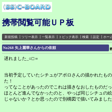
携帯閲覧可能ＵＰ板
新規投稿
┃
ツリー表示
┃
一覧表示
┃
トピック表示
┃
検索
┃
設定
┃
ホー
No268 矢上麗華さんからの依頼
遅れました_○□＝
当初予定していたシチュがアポロさんの描かれたもの
た！
ってなことがあったのでこれは描きなおしたものだっ
ほとんど進んでなかったのと、やっぱ同じシチュの絵
じゃないか？とか思ったので別構図で描いてみました