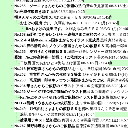
No.256提出
黒霧＠天領
08/3/15(土) 18:35
No.255 ソーニャさんからのご依頼の品
伯牙＠伏見藩国
08/3/15(土)
Re:完成依頼置き場７
嘉納
08/3/16(日) 0:25
橘さんからのご依頼
久珂あゆみ＠ＦＥＧ
08/3/16(日) 1:45
おまけの提出です。
久珂あゆみ＠ＦＥＧ
08/3/31(月) 21:45
Re:おまけの提出です。
久珂あゆみ＠ＦＥＧ
08/3/31(月) 21:46
No.168 萩野むつき＠レンジャー連邦さまご依頼のイラ...
豊国 ミロ
No.２４４橘＠akiharu国さまからのイラスト完成品
黒崎克耶＠海法
No,243 沢邑勝海＠キノウツン藩国さんからの依頼ＳＳ
高神喜一郎＠
No.266 奥羽りんく様依頼ＳＳ
城華一郎＠レンジャー連邦
08/3/16(
受注 No.260高神喜一郎様よりご依頼のイラスト
蒼のあおひと＠海
二枚目
蒼のあおひと＠海法よけ藩国
08/3/16(日) 21:41
No,218 神室想真さんからの依頼SS
む～む～＠紅葉国
08/3/16(日) 23:
No.252 竜宮司さんからの依頼ＳＳ提出
ジャイ＠ＦＥＧ
08/3/17(月)
No.253 高原鋼一郎＠キノウツン藩国さまからのご依...
霧原涼＠芥
No.236 華さんからご依頼のイラスト
アポロ＠玄霧藩国
08/3/20(木) 0
No.250 ジャイ＠FEG様ご依頼のイラスト提出
沢邑勝海＠キノウツン
Re:No.250 ジャイ＠FEG様ご依頼のイラスト提出
沢邑勝海＠キノ
NO.174龍鍋ユウさんからの依頼品
矢上ミサ＠鍋の国
08/3/20(木) 20:
No.249 月代由利さまよりの依頼ＳＳを提出
奥羽りんく＠悪童同盟
追記
奥羽りんく＠悪童同盟
08/3/21(金) 10:04
携帯用テキスト追加提出
奥羽りんく＠悪童同盟
08/3/21(金) 14:57
No.267 風野緋璃さまからのご依頼品
霧原涼＠芥辺境藩国
08/3/21(金)