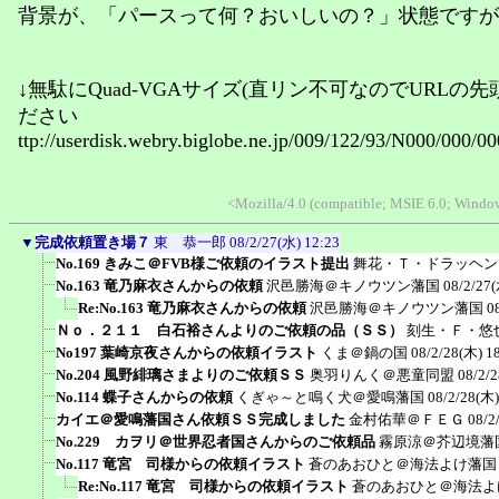
背景が、「パースって何？おいしいの？」状態ですが
↓無駄にQuad-VGAサイズ(直リン不可なのでURLの
ださい
ttp://userdisk.webry.biglobe.ne.jp/009/122/93/N000/000
<Mozilla/4.0 (compatible; MSIE 6.0; Windo
▼
完成依頼置き場７
東 恭一郎
08/2/27(水) 12:23
No.169 きみこ＠FVB様ご依頼のイラスト提出
舞花・Ｔ・ドラッヘン
No.163 竜乃麻衣さんからの依頼
沢邑勝海＠キノウツン藩国
08/2/27(
Re:No.163 竜乃麻衣さんからの依頼
沢邑勝海＠キノウツン藩国
0
Ｎｏ．２１１ 白石裕さんよりのご依頼の品（ＳＳ）
刻生・Ｆ・悠
No197 葉崎京夜さんからの依頼イラスト
くま＠鍋の国
08/2/28(木) 1
No.204 風野緋璃さまよりのご依頼ＳＳ
奥羽りんく＠悪童同盟
08/2/
No.114 蝶子さんからの依頼
くぎゃ～と鳴く犬＠愛鳴藩国
08/2/28(木)
カイエ＠愛鳴藩国さん依頼ＳＳ完成しました
金村佑華＠ＦＥＧ
08/2
No.229 カヲリ＠世界忍者国さんからのご依頼品
霧原涼＠芥辺境藩
No.117 竜宮 司様からの依頼イラスト
蒼のあおひと＠海法よけ藩国
Re:No.117 竜宮 司様からの依頼イラスト
蒼のあおひと＠海法よ