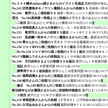
No.２４４橘＠akiharu国さまからのイラスト完成品
黒崎克耶＠海法
No,243 沢邑勝海＠キノウツン藩国さんからの依頼ＳＳ
高神喜一郎＠
No.266 奥羽りんく様依頼ＳＳ
城華一郎＠レンジャー連邦
08/3/16(
受注 No.260高神喜一郎様よりご依頼のイラスト
蒼のあおひと＠海
二枚目
蒼のあおひと＠海法よけ藩国
08/3/16(日) 21:41
No,218 神室想真さんからの依頼SS
む～む～＠紅葉国
08/3/16(日) 23:
No.252 竜宮司さんからの依頼ＳＳ提出
ジャイ＠ＦＥＧ
08/3/17(月)
No.253 高原鋼一郎＠キノウツン藩国さまからのご依...
霧原涼＠芥
No.236 華さんからご依頼のイラスト
アポロ＠玄霧藩国
08/3/20(木) 0
No.250 ジャイ＠FEG様ご依頼のイラスト提出
沢邑勝海＠キノウツン
Re:No.250 ジャイ＠FEG様ご依頼のイラスト提出
沢邑勝海＠キノ
NO.174龍鍋ユウさんからの依頼品
矢上ミサ＠鍋の国
08/3/20(木) 20:
No.249 月代由利さまよりの依頼ＳＳを提出
奥羽りんく＠悪童同盟
追記
奥羽りんく＠悪童同盟
08/3/21(金) 10:04
携帯用テキスト追加提出
奥羽りんく＠悪童同盟
08/3/21(金) 14:57
No.267 風野緋璃さまからのご依頼品
霧原涼＠芥辺境藩国
08/3/21(金)
No.248 睦月さんのご依頼
影法師＠ながみ藩国
08/3/22(土) 19:31
修正 No.248 睦月さんのご依頼
影法師＠ながみ藩国
08/3/23(日) 
影法師＠ながみ藩国さまからのご依頼制作物提出
瀬戸口まつり＠ヲ
２枚目
瀬戸口まつり＠ヲチ藩国
08/3/23(日) 16:59
No,218 神室想真さんからの依頼（イラスト）
八守時緒＠鍋の国
08/
No.262 久珂あゆみさんからの依頼
風野緋璃＠ＦＥＧ
08/3/23(日) 21: