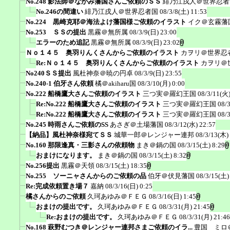
No.248 影法師＠ながみ藩国さんご依頼のＳＳ
緋乃江戌人＠世界忍者
No.246の間違い
緋乃江戌人＠世界忍者国
08/3/8(土) 11:53
No.224 黒崎克耶＠海法よけ藩国様ご依頼のイラスト
イク＠玄霧藩
No.253 ＳＳの提出
黒霧＠無所属
08/3/9(日) 23:00
エラーのため追記
黒霧＠無所属
08/3/9(日) 23:02
Ｎｏ１４５ 奥羽りんくさんからご依頼のイラスト
カヲリ＠世界忍
Re:Ｎｏ１４５ 奥羽りんくさんからご依頼のイラスト
カヲリ＠
No240ＳＳ提出
風杜神奈＠暁の円卓
08/3/9(日) 23:55
No.240-1 伯牙さん依頼
橘＠akiharu国
08/3/10(月) 0:00
No.222 船橋鷹大さんご依頼のイラスト
三つ実＠羅幻王国
08/3/11(火)
Re:No.222 船橋鷹大さんご依頼のイラスト
三つ実＠羅幻王国
08/
Re:No.222 船橋鷹大さんご依頼のイラスト
三つ実＠羅幻王国
08/
No.245 時雨さんご依頼のSS
あさぎ＠土場藩国
08/3/12(水) 22:57
【納品】風杜神奈様宛てＳＳ
城華一郎＠レンジャー連邦
08/3/13(木)
No.160 那限逢真・三影さんの依頼物
まき＠鍋の国
08/3/15(土) 8:29
おまけになります。
まき＠鍋の国
08/3/15(土) 8:32
No.256提出
黒霧＠天領
08/3/15(土) 18:35
No.255 ソーニャさんからのご依頼の品
伯牙＠伏見藩国
08/3/15(土)
Re:完成依頼置き場７
嘉納
08/3/16(日) 0:25
橘さんからのご依頼
久珂あゆみ＠ＦＥＧ
08/3/16(日) 1:45
おまけの提出です。
久珂あゆみ＠ＦＥＧ
08/3/31(月) 21:45
Re:おまけの提出です。
久珂あゆみ＠ＦＥＧ
08/3/31(月) 21:46
No.168 萩野むつき＠レンジャー連邦さまご依頼のイラ...
豊国 ミロ