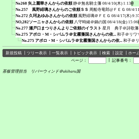
No268 矢上麗華さんからの依頼
静＠無名騎士藩
08/4/10(木) 1:13
No.257 風野緋璃さんからのご依頼ＳＳ
周船寺竜郎@ＦＥＧ
08/4/1
No.272 久珂あゆみさんからの依頼
風野緋璃＠ＦＥＧ
08/4/17(木) 9:3
NO,282ソーニャさんからの依頼
八守時緒＠鍋の国
08/4/18(金) 15:06
No.277 瀬戸口まつりさんよりご依頼のイラスト
星月 典子＠詩歌藩
No.275 アポロ・M・シバムラ＠玄霧藩国さんからの依...
和子＠リワ
No.275 アポロ・M・シバムラ＠玄霧藩国さんからの依...
和子＠
新規投稿
┃
ツリー表示
┃
一覧表示
┃
トピック表示
┃
検索
┃
設定
┃
ホー
┃
ページ：
記事番号：
茶板管理担当 リバーウィンド＠akiharu国