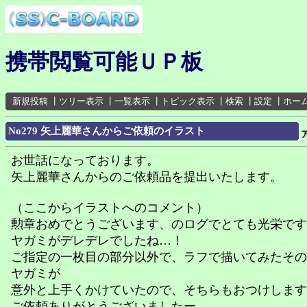
携帯閲覧可能ＵＰ板
新規投稿
┃
ツリー表示
┃
一覧表示
┃
トピック表示
┃
検索
┃
設定
┃
ホー
No279 矢上麗華さんからご依頼のイラスト
お世話になっております。
矢上麗華さんからのご依頼品を提出いたします。
（ここからイラストへのコメント）
勲章おめでとうございます、のログでとても光栄です
ヤガミがデレデレでしたね…！
ご指定の一枚目の部分以外で、ラフで描いてみたその
ヤガミが
意外と上手くかけていたので、そちらもおつけします
ご依頼ありがとうございましたー