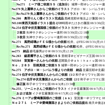
No271 ミーア様ご依頼ＳＳ（追加分）
城華一郎＠レンジャー連
No279 矢上麗華さんからご依頼のイラスト
アポロ・M・シバムラ＠
Re:No279 矢上麗華さんからご依頼のイラスト
アポロ・M・シバ
No.266 奥羽りんく様イラスト完成品
黒崎克耶＠海法よけ藩国
08/3
NO.100東西天狐様イラスト提出
砂神時雨＠たけきの藩国
08/3/30(日)
No.254 伯牙＠伏見藩国様ご依頼のイラスト
矢神サク＠レンジャー連
２枚目
矢神サク＠レンジャー連邦
08/3/30(日) 22:18
３枚目
矢神サク＠レンジャー連邦
08/3/30(日) 22:19
No.271 風野緋璃@ＦＥＧ様からの依頼
松井。@FEG
08/3/31(月) 0:
Re:No.271 風野緋璃@ＦＥＧ様からの依頼
松井。@FEG
08/4/1(
no275 納品
癖毛爆男@ＯＷ
08/3/31(月) 2:29
No.263 鋸星耀平さんご依頼のＳＳ
里樹澪＠ビギナーズ王国
08/3/3
NO264 室賀兼一さんからの依頼
忌闇装介＠ａｋｉｈａｒｕ国
08/3
Ｎｏ．２８３ 双樹真様ご依頼ＳＳ
城華一郎＠レンジャー連邦
08/4
No.275 アポロ・Ｍ・シバムラ様よりの依頼 納品
玄霧弦耶＠玄霧
No.274 伯牙＠伏見藩国さんからのご依頼（1/2
和子＠リワマヒ国
08/
No.274 伯牙＠伏見藩国さんからのご依頼（2/2
和子＠リワマヒ国
修正版
和子＠リワマヒ国
08/4/3(木) 23:50
No.255、ソーニャさんご依頼のイラスト
イク＠玄霧藩国
08/4/7(月) 
おまけ追加
イク＠玄霧藩国
08/4/17(木) 22:04
No.276 ミーア@愛鳴藩国様のご依頼（ｓｓ）
室賀兼一＠リワマヒ
0
Ｎｏ２７１ ミーア＠愛鳴藩国さまよりのご依頼品提出
南天＠後ほ