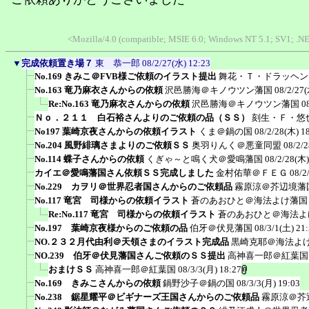
<Mozilla/4.0 (compatible; MSIE 6.0; Windows NT 5.1; SV1; .N
▼
完成依頼置き場７
東 恭一郎
08/2/27(水) 12:23
No.169 きみこ＠FVB様ご依頼のイラスト提出
舞花・Ｔ・ドラッヘン
No.163 竜乃麻衣さんからの依頼
沢邑勝海＠キノウツン藩国
08/2/27(
Re:No.163 竜乃麻衣さんからの依頼
沢邑勝海＠キノウツン藩国
0
Ｎｏ．２１１ 白石裕さんよりのご依頼の品（ＳＳ）
刻生・Ｆ・悠
No197 葉崎京夜さんからの依頼イラスト
くま＠鍋の国
08/2/28(木) 1
No.204 風野緋璃さまよりのご依頼ＳＳ
奥羽りんく＠悪童同盟
08/2/
No.114 蝶子さんからの依頼
くぎゃ～と鳴く犬＠愛鳴藩国
08/2/28(木)
カイエ＠愛鳴藩国さん依頼ＳＳ完成しました
金村佑華＠ＦＥＧ
08/2
No.229 カヲリ＠世界忍者国さんからのご依頼品
霧原涼＠芥辺境藩
No.117 竜宮 司様からの依頼イラスト
蒼のあおひと＠海法よけ藩国
Re:No.117 竜宮 司様からの依頼イラスト
蒼のあおひと＠海法よ
No.197 葉崎京夜様からのご依頼の品
伯牙＠伏見藩国
08/3/1(土) 21
NO.２３２月代由利＠天領さまのイラスト完成品
黒崎克耶＠海法よ
NO.239 伯牙＠伏見藩国さんご依頼のＳＳ提出
高神喜一郎＠紅葉国
おまけＳＳ
高神喜一郎＠紅葉国
08/3/3(月) 18:27
No.169 きみこさんからの依頼
鍋野沙子＠鍋の国
08/3/3(月) 19:03
No.238 鋸星耀平＠ビギナーズ王国さんからのご依頼品
霧原涼＠芥