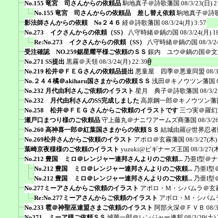
No.155 竜宮 司さんからの依頼品
駒地真子＠詩歌藩国
08/3/23(日) 2
No.155 竜宮 司さんからの依頼品 差し替え依頼
駒地真子＠詩
影法師さんからの依頼 No２４６
経＠詩歌藩国
08/3/24(月) 3:57
No.273 イクさんからの依頼（SS）
八守時緒＠鍋の国
08/3/24(月) 1
Re:No.273 イクさんからの依頼（SS）
八守時緒＠鍋の国
08/3/2
受注確認 NO.259鋸星耀平様ご依頼のＳＳ
銀内 ユウ＠鍋の国＠文
No.271 SS提出
黒霧＠天領
08/3/24(月) 22:39
No.219 松井＠ＦＥＧさんの依頼品提出
悪童屋 四季＠悪童同盟
08/
No.２４４橘＠akiharu国さまからの依頼ＳＳ
浅田＠キノウツン藩国
No.232 月代由利さんご依頼のイラスト
星月 典子＠詩歌藩国
08/3/2
No.232 月代由利さんのSS完成しました
高原鋼一郎＠キノウツン藩
No.258 松井＠ＦＥＧ さんからご依頼のイラストです
三つ実＠羅幻
瀬戸口まつり様のご依頼品
守上藤丸＠ナニワアームズ商藩国
08/3/2
No.260 高神喜一郎＠紅葉国さまからの依頼ＳＳ
結城由羅@世界忍者
No.269松井さんからご依頼のイラスト
アポロ＠玄霧藩国
08/3/27(木)
葉崎京夜様様のご依頼のイラスト
yuzuki@ビギナーズ王国
08/3/27(木
No.212 豊国 ミロ＠レンジャー連邦さんよりのご依頼...
乃亜I型＠
No.212 豊国 ミロ＠レンジャー連邦さんよりのご依頼...
乃亜I型
No.212 豊国 ミロ＠レンジャー連邦さんよりのご依頼...
乃亜I型
No.277ミーアさんからご依頼のイラスト
アポロ・M・シバムラ＠玄
Re:No.277ミーアさんからご依頼のイラスト
アポロ・M・シバム
No.233 雹＠神聖巫連盟さまご依頼のイラスト
阿部火深＠ＦＶＢ
08/
No271 ミーア様ご依頼ＳＳ
城華一郎＠レンジャー連邦
08/3/29(土) 