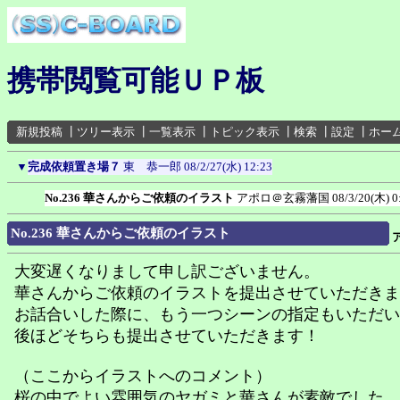
携帯閲覧可能ＵＰ板
新規投稿
┃
ツリー表示
┃
一覧表示
┃
トピック表示
┃
検索
┃
設定
┃
ホー
▼
完成依頼置き場７
東 恭一郎
08/2/27(水) 12:23
No.236 華さんからご依頼のイラスト
アポロ＠玄霧藩国
08/3/20(木) 0
No.236 華さんからご依頼のイラスト
大変遅くなりまして申し訳ございません。
華さんからご依頼のイラストを提出させていただきま
お話合いした際に、もう一つシーンの指定もいただい
後ほどそちらも提出させていただきます！
（ここからイラストへのコメント）
桜の中でよい雰囲気のヤガミと華さんが素敵でした。