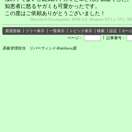
知恵者に怒るヤガミも可愛かったです。
この度はご依頼ありがとうございました！
<Mozilla/4.0 (compatible; MSIE 6.0; Windows NT 5.1; SV1; .N
新規投稿
┃
ツリー表示
┃
一覧表示
┃
トピック表示
┃
検索
┃
設定
┃
ホー
┃
ページ：
記事番号：
茶板管理担当 リバーウィンド＠akiharu国