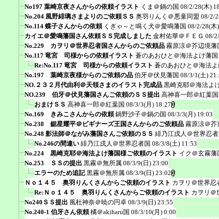
No197 葉崎京夜さんからの依頼イラスト
くま＠鍋の国
08/2/28(木) 1
No.204 風野緋璃さまよりのご依頼ＳＳ
奥羽りんく＠悪童同盟
08/2/
No.114 蝶子さんからの依頼
くぎゃ～と鳴く犬＠愛鳴藩国
08/2/28(木)
カイエ＠愛鳴藩国さん依頼ＳＳ完成しました
金村佑華＠ＦＥＧ
08/2
No.229 カヲリ＠世界忍者国さんからのご依頼品
霧原涼＠芥辺境藩
No.117 竜宮 司様からの依頼イラスト
蒼のあおひと＠海法よけ藩国
Re:No.117 竜宮 司様からの依頼イラスト
蒼のあおひと＠海法よ
No.197 葉崎京夜様からのご依頼の品
伯牙＠伏見藩国
08/3/1(土) 21
NO.２３２月代由利＠天領さまのイラスト完成品
黒崎克耶＠海法よ
NO.239 伯牙＠伏見藩国さんご依頼のＳＳ提出
高神喜一郎＠紅葉国
おまけＳＳ
高神喜一郎＠紅葉国
08/3/3(月) 18:27
No.169 きみこさんからの依頼
鍋野沙子＠鍋の国
08/3/3(月) 19:03
No.238 鋸星耀平＠ビギナーズ王国さんからのご依頼品
霧原涼＠芥
No.248 影法師＠ながみ藩国さんご依頼のＳＳ
緋乃江戌人＠世界忍者
No.246の間違い
緋乃江戌人＠世界忍者国
08/3/8(土) 11:53
No.224 黒崎克耶＠海法よけ藩国様ご依頼のイラスト
イク＠玄霧藩
No.253 ＳＳの提出
黒霧＠無所属
08/3/9(日) 23:00
エラーのため追記
黒霧＠無所属
08/3/9(日) 23:02
Ｎｏ１４５ 奥羽りんくさんからご依頼のイラスト
カヲリ＠世界忍
Re:Ｎｏ１４５ 奥羽りんくさんからご依頼のイラスト
カヲリ＠
No240ＳＳ提出
風杜神奈＠暁の円卓
08/3/9(日) 23:55
No.240-1 伯牙さん依頼
橘＠akiharu国
08/3/10(月) 0:00