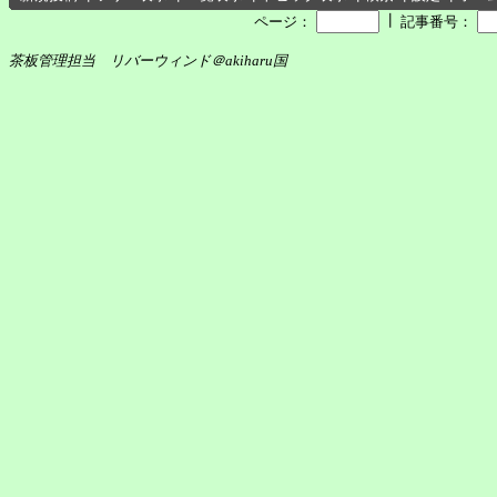
┃
ページ：
記事番号：
茶板管理担当 リバーウィンド＠akiharu国