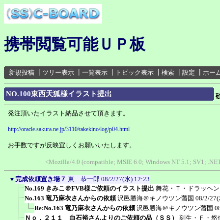
携帯閲覧可能ＵＰ板
新規投稿
┃
ツリー表示
┃
一覧表示
┃
トピック表示
┃
検索
┃
設定
┃
ホー
NO.100東西天狐様イラスト提出
発注頂いたイラスト納品させて頂きます。
http://oracle.sakura.ne.jp/3110/takekino/log/p04.html
お手数ですが反映宜しくお願いいたします。
<Mozilla/4.0 (compatible; MSIE 6.0; Windows NT 5.1; SV1; .N
▼
完成依頼置き場７
東 恭一郎
08/2/27(水) 12:23
No.169 きみこ＠FVB様ご依頼のイラスト提出
舞花・Ｔ・ドラッヘン
No.163 竜乃麻衣さんからの依頼
沢邑勝海＠キノウツン藩国
08/2/27(
Re:No.163 竜乃麻衣さんからの依頼
沢邑勝海＠キノウツン藩国
0
Ｎｏ．２１１ 白石裕さんよりのご依頼の品（ＳＳ）
刻生・Ｆ・悠