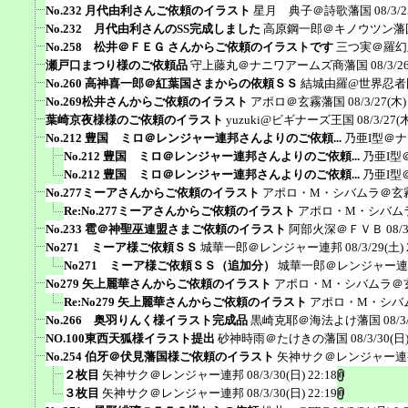
No.232 月代由利さんご依頼のイラスト
星月 典子＠詩歌藩国
08/3/2
No.232 月代由利さんのSS完成しました
高原鋼一郎＠キノウツン藩
No.258 松井＠ＦＥＧ さんからご依頼のイラストです
三つ実＠羅幻
瀬戸口まつり様のご依頼品
守上藤丸＠ナニワアームズ商藩国
08/3/2
No.260 高神喜一郎＠紅葉国さまからの依頼ＳＳ
結城由羅@世界忍者
No.269松井さんからご依頼のイラスト
アポロ＠玄霧藩国
08/3/27(木)
葉崎京夜様様のご依頼のイラスト
yuzuki@ビギナーズ王国
08/3/27(木
No.212 豊国 ミロ＠レンジャー連邦さんよりのご依頼...
乃亜I型＠
No.212 豊国 ミロ＠レンジャー連邦さんよりのご依頼...
乃亜I型
No.212 豊国 ミロ＠レンジャー連邦さんよりのご依頼...
乃亜I型
No.277ミーアさんからご依頼のイラスト
アポロ・M・シバムラ＠玄
Re:No.277ミーアさんからご依頼のイラスト
アポロ・M・シバム
No.233 雹＠神聖巫連盟さまご依頼のイラスト
阿部火深＠ＦＶＢ
08/
No271 ミーア様ご依頼ＳＳ
城華一郎＠レンジャー連邦
08/3/29(土) 
No271 ミーア様ご依頼ＳＳ（追加分）
城華一郎＠レンジャー連
No279 矢上麗華さんからご依頼のイラスト
アポロ・M・シバムラ＠
Re:No279 矢上麗華さんからご依頼のイラスト
アポロ・M・シバ
No.266 奥羽りんく様イラスト完成品
黒崎克耶＠海法よけ藩国
08/3
NO.100東西天狐様イラスト提出
砂神時雨＠たけきの藩国
08/3/30(日)
No.254 伯牙＠伏見藩国様ご依頼のイラスト
矢神サク＠レンジャー連
２枚目
矢神サク＠レンジャー連邦
08/3/30(日) 22:18
３枚目
矢神サク＠レンジャー連邦
08/3/30(日) 22:19