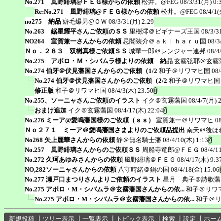
No.271 風野緋璃@ＦＥＧ様からの依頼
松井。@FEG
08/3/31(月) 0:
Re:No.271 風野緋璃@ＦＥＧ様からの依頼
松井。@FEG
08/4/1(
no275 納品
癖毛爆男@ＯＷ
08/3/31(月) 2:29
No.263 鋸星耀平さんご依頼のＳＳ
里樹澪＠ビギナーズ王国
08/3/3
NO264 室賀兼一さんからの依頼
忌闇装介＠ａｋｉｈａｒｕ国
08/3
Ｎｏ．２８３ 双樹真様ご依頼ＳＳ
城華一郎＠レンジャー連邦
08/4
No.275 アポロ・Ｍ・シバムラ様よりの依頼 納品
玄霧弦耶＠玄霧
No.274 伯牙＠伏見藩国さんからのご依頼（1/2
和子＠リワマヒ国
08/
No.274 伯牙＠伏見藩国さんからのご依頼（2/2
和子＠リワマヒ国
修正版
和子＠リワマヒ国
08/4/3(木) 23:50
No.255、ソーニャさんご依頼のイラスト
イク＠玄霧藩国
08/4/7(月) 
おまけ追加
イク＠玄霧藩国
08/4/17(木) 22:04
No.276 ミーア@愛鳴藩国様のご依頼（ｓｓ）
室賀兼一＠リワマヒ
0
Ｎｏ２７１ ミーア＠愛鳴藩国さまよりのご依頼品提出
南天＠後ほ
No268 矢上麗華さんからの依頼
静＠無名騎士藩
08/4/10(木) 1:13
No.257 風野緋璃さんからのご依頼ＳＳ
周船寺竜郎@ＦＥＧ
08/4/1
No.272 久珂あゆみさんからの依頼
風野緋璃＠ＦＥＧ
08/4/17(木) 9:3
NO,282ソーニャさんからの依頼
八守時緒＠鍋の国
08/4/18(金) 15:06
No.277 瀬戸口まつりさんよりご依頼のイラスト
星月 典子＠詩歌藩
No.275 アポロ・M・シバムラ＠玄霧藩国さんからの依...
和子＠リワ
No.275 アポロ・M・シバムラ＠玄霧藩国さんからの依...
和子＠
新規投稿
┃
ツリー表示
┃
一覧表示
┃
トピック表示
┃
検索
┃
設定
┃
ホー