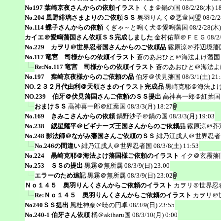
No197 葉崎京夜さんからの依頼イラスト
くま＠鍋の国
08/2/28(木) 1
No.204 風野緋璃さまよりのご依頼ＳＳ
奥羽りんく＠悪童同盟
08/2/
No.114 蝶子さんからの依頼
くぎゃ～と鳴く犬＠愛鳴藩国
08/2/28(木)
カイエ＠愛鳴藩国さん依頼ＳＳ完成しました
金村佑華＠ＦＥＧ
08/2
No.229 カヲリ＠世界忍者国さんからのご依頼品
霧原涼＠芥辺境藩
No.117 竜宮 司様からの依頼イラスト
蒼のあおひと＠海法よけ藩国
Re:No.117 竜宮 司様からの依頼イラスト
蒼のあおひと＠海法よ
No.197 葉崎京夜様からのご依頼の品
伯牙＠伏見藩国
08/3/1(土) 21
NO.２３２月代由利＠天領さまのイラスト完成品
黒崎克耶＠海法よ
NO.239 伯牙＠伏見藩国さんご依頼のＳＳ提出
高神喜一郎＠紅葉国
おまけＳＳ
高神喜一郎＠紅葉国
08/3/3(月) 18:27
No.169 きみこさんからの依頼
鍋野沙子＠鍋の国
08/3/3(月) 19:03
No.238 鋸星耀平＠ビギナーズ王国さんからのご依頼品
霧原涼＠芥
No.248 影法師＠ながみ藩国さんご依頼のＳＳ
緋乃江戌人＠世界忍者
No.246の間違い
緋乃江戌人＠世界忍者国
08/3/8(土) 11:53
No.224 黒崎克耶＠海法よけ藩国様ご依頼のイラスト
イク＠玄霧藩
No.253 ＳＳの提出
黒霧＠無所属
08/3/9(日) 23:00
エラーのため追記
黒霧＠無所属
08/3/9(日) 23:02
Ｎｏ１４５ 奥羽りんくさんからご依頼のイラスト
カヲリ＠世界忍
Re:Ｎｏ１４５ 奥羽りんくさんからご依頼のイラスト
カヲリ＠
No240ＳＳ提出
風杜神奈＠暁の円卓
08/3/9(日) 23:55
No.240-1 伯牙さん依頼
橘＠akiharu国
08/3/10(月) 0:00