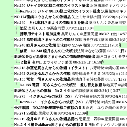
No.250 ジャイ＠FEG様ご依頼のイラスト提出
沢邑勝海＠キノウツン
Re:No.250 ジャイ＠FEG様ご依頼のイラスト提出
沢邑勝海＠キノ
NO.174龍鍋ユウさんからの依頼品
矢上ミサ＠鍋の国
08/3/20(木) 20:
No.249 月代由利さまよりの依頼ＳＳを提出
奥羽りんく＠悪童同盟
追記
奥羽りんく＠悪童同盟
08/3/21(金) 10:04
携帯用テキスト追加提出
奥羽りんく＠悪童同盟
08/3/21(金) 14:57
No.267 風野緋璃さまからのご依頼品
霧原涼＠芥辺境藩国
08/3/21(金)
No.248 睦月さんのご依頼
影法師＠ながみ藩国
08/3/22(土) 19:31
修正 No.248 睦月さんのご依頼
影法師＠ながみ藩国
08/3/23(日) 
影法師＠ながみ藩国さまからのご依頼制作物提出
瀬戸口まつり＠ヲ
２枚目
瀬戸口まつり＠ヲチ藩国
08/3/23(日) 16:59
No,218 神室想真さんからの依頼（イラスト）
八守時緒＠鍋の国
08/
No.262 久珂あゆみさんからの依頼
風野緋璃＠ＦＥＧ
08/3/23(日) 21:
No.155 竜宮 司さんからの依頼品
駒地真子＠詩歌藩国
08/3/23(日) 2
No.155 竜宮 司さんからの依頼品 差し替え依頼
駒地真子＠詩
影法師さんからの依頼 No２４６
経＠詩歌藩国
08/3/24(月) 3:57
No.273 イクさんからの依頼（SS）
八守時緒＠鍋の国
08/3/24(月) 1
Re:No.273 イクさんからの依頼（SS）
八守時緒＠鍋の国
08/3/2
受注確認 NO.259鋸星耀平様ご依頼のＳＳ
銀内 ユウ＠鍋の国＠文
No.271 SS提出
黒霧＠天領
08/3/24(月) 22:39
No.219 松井＠ＦＥＧさんの依頼品提出
悪童屋 四季＠悪童同盟
08/
No.２４４橘＠akiharu国さまからの依頼ＳＳ
浅田＠キノウツン藩国