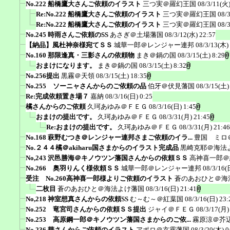
No.222 船橋鷹大さんご依頼のイラスト
三つ実＠羅幻王国
08/3/11(火)
Re:No.222 船橋鷹大さんご依頼のイラスト
三つ実＠羅幻王国
08/
Re:No.222 船橋鷹大さんご依頼のイラスト
三つ実＠羅幻王国
08/
No.245 時雨さんご依頼のSS
あさぎ＠土場藩国
08/3/12(水) 22:57
【納品】風杜神奈様宛てＳＳ
城華一郎＠レンジャー連邦
08/3/13(木)
No.160 那限逢真・三影さんの依頼物
まき＠鍋の国
08/3/15(土) 8:29
おまけになります。
まき＠鍋の国
08/3/15(土) 8:32
No.256提出
黒霧＠天領
08/3/15(土) 18:35
No.255 ソーニャさんからのご依頼の品
伯牙＠伏見藩国
08/3/15(土)
Re:完成依頼置き場７
嘉納
08/3/16(日) 0:25
橘さんからのご依頼
久珂あゆみ＠ＦＥＧ
08/3/16(日) 1:45
おまけの提出です。
久珂あゆみ＠ＦＥＧ
08/3/31(月) 21:45
Re:おまけの提出です。
久珂あゆみ＠ＦＥＧ
08/3/31(月) 21:46
No.168 萩野むつき＠レンジャー連邦さまご依頼のイラ...
豊国 ミロ
No.２４４橘＠akiharu国さまからのイラスト完成品
黒崎克耶＠海法
No,243 沢邑勝海＠キノウツン藩国さんからの依頼ＳＳ
高神喜一郎＠
No.266 奥羽りんく様依頼ＳＳ
城華一郎＠レンジャー連邦
08/3/16(
受注 No.260高神喜一郎様よりご依頼のイラスト
蒼のあおひと＠海
二枚目
蒼のあおひと＠海法よけ藩国
08/3/16(日) 21:41
No,218 神室想真さんからの依頼SS
む～む～＠紅葉国
08/3/16(日) 23:
No.252 竜宮司さんからの依頼ＳＳ提出
ジャイ＠ＦＥＧ
08/3/17(月)
No.253 高原鋼一郎＠キノウツン藩国さまからのご依...
霧原涼＠芥
No.236 華さんからご依頼のイラスト
アポロ＠玄霧藩国
08/3/20(木) 0