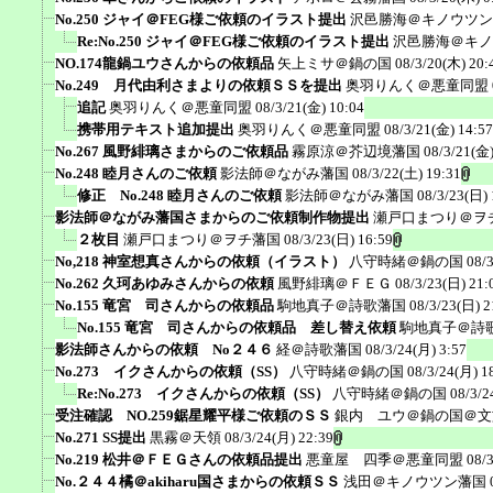
No.250 ジャイ＠FEG様ご依頼のイラスト提出
沢邑勝海＠キノウツン
Re:No.250 ジャイ＠FEG様ご依頼のイラスト提出
沢邑勝海＠キノ
NO.174龍鍋ユウさんからの依頼品
矢上ミサ＠鍋の国
08/3/20(木) 20:
No.249 月代由利さまよりの依頼ＳＳを提出
奥羽りんく＠悪童同盟
追記
奥羽りんく＠悪童同盟
08/3/21(金) 10:04
携帯用テキスト追加提出
奥羽りんく＠悪童同盟
08/3/21(金) 14:57
No.267 風野緋璃さまからのご依頼品
霧原涼＠芥辺境藩国
08/3/21(金)
No.248 睦月さんのご依頼
影法師＠ながみ藩国
08/3/22(土) 19:31
修正 No.248 睦月さんのご依頼
影法師＠ながみ藩国
08/3/23(日) 
影法師＠ながみ藩国さまからのご依頼制作物提出
瀬戸口まつり＠ヲ
２枚目
瀬戸口まつり＠ヲチ藩国
08/3/23(日) 16:59
No,218 神室想真さんからの依頼（イラスト）
八守時緒＠鍋の国
08/
No.262 久珂あゆみさんからの依頼
風野緋璃＠ＦＥＧ
08/3/23(日) 21:
No.155 竜宮 司さんからの依頼品
駒地真子＠詩歌藩国
08/3/23(日) 2
No.155 竜宮 司さんからの依頼品 差し替え依頼
駒地真子＠詩
影法師さんからの依頼 No２４６
経＠詩歌藩国
08/3/24(月) 3:57
No.273 イクさんからの依頼（SS）
八守時緒＠鍋の国
08/3/24(月) 1
Re:No.273 イクさんからの依頼（SS）
八守時緒＠鍋の国
08/3/2
受注確認 NO.259鋸星耀平様ご依頼のＳＳ
銀内 ユウ＠鍋の国＠文
No.271 SS提出
黒霧＠天領
08/3/24(月) 22:39
No.219 松井＠ＦＥＧさんの依頼品提出
悪童屋 四季＠悪童同盟
08/
No.２４４橘＠akiharu国さまからの依頼ＳＳ
浅田＠キノウツン藩国