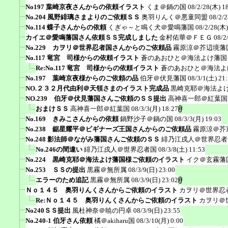
No197 葉崎京夜さんからの依頼イラスト
くま＠鍋の国
08/2/28(木) 1
No.204 風野緋璃さまよりのご依頼ＳＳ
奥羽りんく＠悪童同盟
08/2/
No.114 蝶子さんからの依頼
くぎゃ～と鳴く犬＠愛鳴藩国
08/2/28(木)
カイエ＠愛鳴藩国さん依頼ＳＳ完成しました
金村佑華＠ＦＥＧ
08/2
No.229 カヲリ＠世界忍者国さんからのご依頼品
霧原涼＠芥辺境藩
No.117 竜宮 司様からの依頼イラスト
蒼のあおひと＠海法よけ藩国
Re:No.117 竜宮 司様からの依頼イラスト
蒼のあおひと＠海法よ
No.197 葉崎京夜様からのご依頼の品
伯牙＠伏見藩国
08/3/1(土) 21
NO.２３２月代由利＠天領さまのイラスト完成品
黒崎克耶＠海法よ
NO.239 伯牙＠伏見藩国さんご依頼のＳＳ提出
高神喜一郎＠紅葉国
おまけＳＳ
高神喜一郎＠紅葉国
08/3/3(月) 18:27
No.169 きみこさんからの依頼
鍋野沙子＠鍋の国
08/3/3(月) 19:03
No.238 鋸星耀平＠ビギナーズ王国さんからのご依頼品
霧原涼＠芥
No.248 影法師＠ながみ藩国さんご依頼のＳＳ
緋乃江戌人＠世界忍者
No.246の間違い
緋乃江戌人＠世界忍者国
08/3/8(土) 11:53
No.224 黒崎克耶＠海法よけ藩国様ご依頼のイラスト
イク＠玄霧藩
No.253 ＳＳの提出
黒霧＠無所属
08/3/9(日) 23:00
エラーのため追記
黒霧＠無所属
08/3/9(日) 23:02
Ｎｏ１４５ 奥羽りんくさんからご依頼のイラスト
カヲリ＠世界忍
Re:Ｎｏ１４５ 奥羽りんくさんからご依頼のイラスト
カヲリ＠
No240ＳＳ提出
風杜神奈＠暁の円卓
08/3/9(日) 23:55
No.240-1 伯牙さん依頼
橘＠akiharu国
08/3/10(月) 0:00