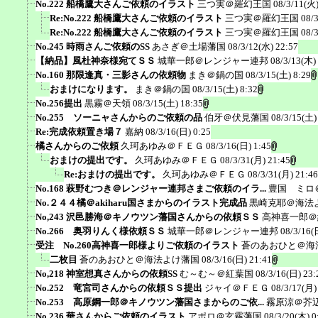
No.222 船橋鷹大さんご依頼のイラスト
三つ実＠羅幻王国
08/3/11(火)
Re:No.222 船橋鷹大さんご依頼のイラスト
三つ実＠羅幻王国
08/
Re:No.222 船橋鷹大さんご依頼のイラスト
三つ実＠羅幻王国
08/
No.245 時雨さんご依頼のSS
あさぎ＠土場藩国
08/3/12(水) 22:57
【納品】風杜神奈様宛てＳＳ
城華一郎＠レンジャー連邦
08/3/13(木)
No.160 那限逢真・三影さんの依頼物
まき＠鍋の国
08/3/15(土) 8:29
おまけになります。
まき＠鍋の国
08/3/15(土) 8:32
No.256提出
黒霧＠天領
08/3/15(土) 18:35
No.255 ソーニャさんからのご依頼の品
伯牙＠伏見藩国
08/3/15(土)
Re:完成依頼置き場７
嘉納
08/3/16(日) 0:25
橘さんからのご依頼
久珂あゆみ＠ＦＥＧ
08/3/16(日) 1:45
おまけの提出です。
久珂あゆみ＠ＦＥＧ
08/3/31(月) 21:45
Re:おまけの提出です。
久珂あゆみ＠ＦＥＧ
08/3/31(月) 21:46
No.168 萩野むつき＠レンジャー連邦さまご依頼のイラ...
豊国 ミロ
No.２４４橘＠akiharu国さまからのイラスト完成品
黒崎克耶＠海法
No,243 沢邑勝海＠キノウツン藩国さんからの依頼ＳＳ
高神喜一郎＠
No.266 奥羽りんく様依頼ＳＳ
城華一郎＠レンジャー連邦
08/3/16(
受注 No.260高神喜一郎様よりご依頼のイラスト
蒼のあおひと＠海
二枚目
蒼のあおひと＠海法よけ藩国
08/3/16(日) 21:41
No,218 神室想真さんからの依頼SS
む～む～＠紅葉国
08/3/16(日) 23:
No.252 竜宮司さんからの依頼ＳＳ提出
ジャイ＠ＦＥＧ
08/3/17(月)
No.253 高原鋼一郎＠キノウツン藩国さまからのご依...
霧原涼＠芥
No.236 華さんからご依頼のイラスト
アポロ＠玄霧藩国
08/3/20(木) 0