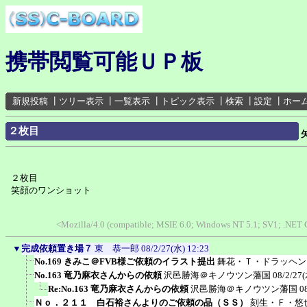
携帯閲覧可能ＵＰ板
新規投稿
┃
ツリー表示
┃
一覧表示
┃
トピック表示
┃
検索
┃
設定
┃
ホー
２枚目
２枚目
笑顔のワンショット
<Mozilla/4.0 (compatible; MSIE 6.0; Windows NT 5.1; SV1; .NET
▼
完成依頼置き場７
東 恭一郎
08/2/27(水) 12:23
No.169 きみこ＠FVB様ご依頼のイラスト提出
舞花・Ｔ・ドラッヘン
No.163 竜乃麻衣さんからの依頼
沢邑勝海＠キノウツン藩国
08/2/27(
Re:No.163 竜乃麻衣さんからの依頼
沢邑勝海＠キノウツン藩国
0
Ｎｏ．２１１ 白石裕さんよりのご依頼の品（ＳＳ）
刻生・Ｆ・悠