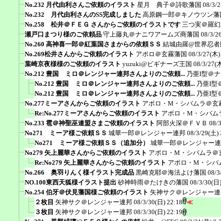
No.232 月代由利さんご依頼のイラスト
星月 典子＠詩歌藩国
08/3/2
No.232 月代由利さんのSS完成しました
高原鋼一郎＠キノウツン藩
No.258 松井＠ＦＥＧ さんからご依頼のイラストです
三つ実＠羅幻
瀬戸口まつり様のご依頼品
守上藤丸＠ナニワアームズ商藩国
08/3/2
No.260 高神喜一郎＠紅葉国さまからの依頼ＳＳ
結城由羅@世界忍者
No.269松井さんからご依頼のイラスト
アポロ＠玄霧藩国
08/3/27(木)
葉崎京夜様様のご依頼のイラスト
yuzuki@ビギナーズ王国
08/3/27(木
No.212 豊国 ミロ＠レンジャー連邦さんよりのご依頼...
乃亜I型＠
No.212 豊国 ミロ＠レンジャー連邦さんよりのご依頼...
乃亜I型
No.212 豊国 ミロ＠レンジャー連邦さんよりのご依頼...
乃亜I型
No.277ミーアさんからご依頼のイラスト
アポロ・M・シバムラ＠玄
Re:No.277ミーアさんからご依頼のイラスト
アポロ・M・シバム
No.233 雹＠神聖巫連盟さまご依頼のイラスト
阿部火深＠ＦＶＢ
08/
No271 ミーア様ご依頼ＳＳ
城華一郎＠レンジャー連邦
08/3/29(土) 
No271 ミーア様ご依頼ＳＳ（追加分）
城華一郎＠レンジャー連
No279 矢上麗華さんからご依頼のイラスト
アポロ・M・シバムラ＠
Re:No279 矢上麗華さんからご依頼のイラスト
アポロ・M・シバ
No.266 奥羽りんく様イラスト完成品
黒崎克耶＠海法よけ藩国
08/3
NO.100東西天狐様イラスト提出
砂神時雨＠たけきの藩国
08/3/30(日)
No.254 伯牙＠伏見藩国様ご依頼のイラスト
矢神サク＠レンジャー連
２枚目
矢神サク＠レンジャー連邦
08/3/30(日) 22:18
≪
３枚目
矢神サク＠レンジャー連邦
08/3/30(日) 22:19