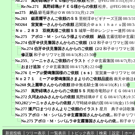
No.271 風野緋璃@ＦＥＧ様からの依頼
松井。@FEG
08/3/31(月) 0:
Re:No.271 風野緋璃@ＦＥＧ様からの依頼
松井。@FEG
08/4/1(
no275 納品
癖毛爆男@ＯＷ
08/3/31(月) 2:29
No.263 鋸星耀平さんご依頼のＳＳ
里樹澪＠ビギナーズ王国
08/3/3
NO264 室賀兼一さんからの依頼
忌闇装介＠ａｋｉｈａｒｕ国
08/3
Ｎｏ．２８３ 双樹真様ご依頼ＳＳ
城華一郎＠レンジャー連邦
08/4
No.275 アポロ・Ｍ・シバムラ様よりの依頼 納品
玄霧弦耶＠玄霧
No.274 伯牙＠伏見藩国さんからのご依頼（1/2
和子＠リワマヒ国
08/
No.274 伯牙＠伏見藩国さんからのご依頼（2/2
和子＠リワマヒ国
修正版
和子＠リワマヒ国
08/4/3(木) 23:50
No.255、ソーニャさんご依頼のイラスト
イク＠玄霧藩国
08/4/7(月) 
おまけ追加
イク＠玄霧藩国
08/4/17(木) 22:04
No.276 ミーア@愛鳴藩国様のご依頼（ｓｓ）
室賀兼一＠リワマヒ
0
Ｎｏ２７１ ミーア＠愛鳴藩国さまよりのご依頼品提出
南天＠後ほ
No268 矢上麗華さんからの依頼
静＠無名騎士藩
08/4/10(木) 1:13
No.257 風野緋璃さんからのご依頼ＳＳ
周船寺竜郎@ＦＥＧ
08/4/1
No.272 久珂あゆみさんからの依頼
風野緋璃＠ＦＥＧ
08/4/17(木) 9:3
NO,282ソーニャさんからの依頼
八守時緒＠鍋の国
08/4/18(金) 15:06
No.277 瀬戸口まつりさんよりご依頼のイラスト
星月 典子＠詩歌藩
No.275 アポロ・M・シバムラ＠玄霧藩国さんからの依...
和子＠リワ
No.275 アポロ・M・シバムラ＠玄霧藩国さんからの依...
和子＠
新規投稿
┃
ツリー表示
┃
一覧表示
┃
トピック表示
┃
検索
┃
設定
┃
ホー