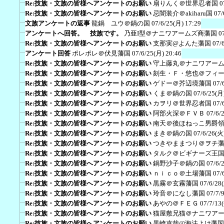
Re:技族・文族の皆様へアンケートのお願い
扇りんく＠世界忍者国
0
Re:技族・文族の皆様へアンケートのお願い
忌闇装介＠akiharu国
07/
文族アンケートの返事
龍鍋 ユウ＠鍋の国
07/6/25(月) 17:29
アンケートへ回答。 技族です。
乃亜I型＠ナニワアームズ商藩国
0
Re:技族・文族の皆様へアンケートのお願い
支那実@よんた藩国
07/
アンケート回答
ポレポレ＠伏見藩国
07/6/25(月) 20:46
Re:技族・文族の皆様へアンケートのお願い
守上藤丸＠ナニワアー
Re:技族・文族の皆様へアンケートのお願い
刻生・Ｆ・悠也＠フィ
Re:技族・文族の皆様へアンケートのお願い
ゲドー＠芥辺境藩国
07/
Re:技族・文族の皆様へアンケートのお願い
くま＠鍋の国
07/6/25(月
Re:技族・文族の皆様へアンケートのお願い
カヲリ＠世界忍者国
07/
Re:技族・文族の皆様へアンケートのお願い
阿部火深＠ＦＶＢ
07/6/
Re:技族・文族の皆様へアンケートのお願い
南天＠後ほねっこ男爵
Re:技族・文族の皆様へアンケートのお願い
まき＠鍋の国
07/6/26(火
Re:技族・文族の皆様へアンケートのお願い
つきやままつり＠ヲチ
Re:技族・文族の皆様へアンケートのお願い
タルク＠ビギナーズ王
Re:技族・文族の皆様へアンケートのお願い
鍋野沙子＠鍋の国
07/6/
Re:技族・文族の皆様へアンケートのお願い
ｎｉｃｏ＠土場藩国
07/
Re:技族・文族の皆様へアンケートのお願い
黒霧＠玄霧藩国
07/6/28
Re:技族・文族の皆様へアンケートのお願い
玲音＠になし藩国
07/7/
Re:技族・文族の皆様へアンケートのお願い
あやの＠ＦＥＧ
07/7/13
Re:技族・文族の皆様へアンケートのお願い
猫屋敷兄猫＠ナニワア
Re:技族・文族の皆様へアンケートのお願い
黒崎克哉@海法よけ藩国