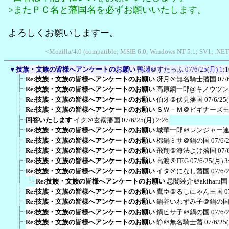
>またＰＣ名と藩国名を必ずお願いいたします。
よろしくお願いしますー。
<Mozilla/4.0 (compatible; MSIE 6.0; Windows NT 5.1; SV1; .NET
▼
技族・文族の皆様へアンケートのお願い
鴨瀬＠すたっふ
07/6/25(月) 1:1
Re:技族・文族の皆様へアンケートのお願い
冴月＠無名騎士藩国
07/
Re:技族・文族の皆様へアンケートのお願い
高原鋼一郎@キノウツ
Re:技族・文族の皆様へアンケートのお願い
伯牙＠伏見藩国
07/6/25
Re:技族・文族の皆様へアンケートのお願い
ＳＷ－Ｍ＠ビギナーズ
回答いたします
イク＠玄霧藩国
07/6/25(月) 2:26
Re:技族・文族の皆様へアンケートのお願い
城華一郎＠レンジャー
Re:技族・文族の皆様へアンケートのお願い
棉鍋ミサ＠鍋の国
07/6/
Re:技族・文族の皆様へアンケートのお願い
飛翔＠海法よけ藩国
07/
Re:技族・文族の皆様へアンケートのお願い
高渡＠FEG
07/6/25(月) 3
Re:技族・文族の皆様へアンケートのお願い
イタ＠になし藩国
07/6/
Re:技族・文族の皆様へアンケートのお願い
忌闇装介＠akiharu国
Re:技族・文族の皆様へアンケートのお願い
鷹臣＠るしにゃん王国
0
Re:技族・文族の皆様へアンケートのお願い
鍋谷いわずみ子＠鍋の
Re:技族・文族の皆様へアンケートのお願い
鍋ヒサ子＠鍋の国
07/6/
Re:技族・文族の皆様へアンケートのお願い
静＠無名騎士藩
07/6/25