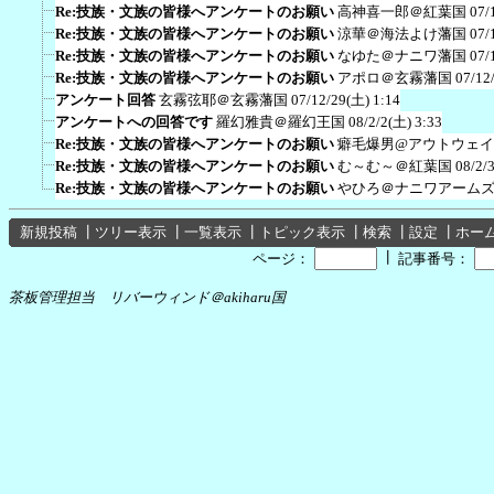
Re:技族・文族の皆様へアンケートのお願い
高神喜一郎＠紅葉国
07/
Re:技族・文族の皆様へアンケートのお願い
涼華＠海法よけ藩国
07/
Re:技族・文族の皆様へアンケートのお願い
なゆた＠ナニワ藩国
07/
Re:技族・文族の皆様へアンケートのお願い
アポロ＠玄霧藩国
07/12
アンケート回答
玄霧弦耶＠玄霧藩国
07/12/29(土) 1:14
アンケートへの回答です
羅幻雅貴＠羅幻王国
08/2/2(土) 3:33
Re:技族・文族の皆様へアンケートのお願い
癖毛爆男@アウトウェイ
Re:技族・文族の皆様へアンケートのお願い
む～む～＠紅葉国
08/2/
Re:技族・文族の皆様へアンケートのお願い
やひろ＠ナニワアーム
新規投稿
┃
ツリー表示
┃
一覧表示
┃
トピック表示
┃
検索
┃
設定
┃
ホー
┃
ページ：
記事番号：
茶板管理担当 リバーウィンド＠akiharu国