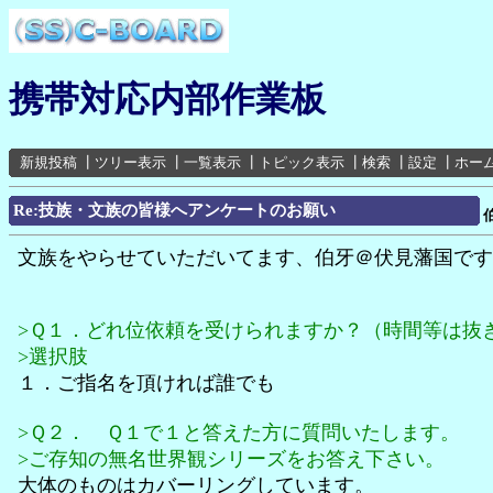
携帯対応内部作業板
新規投稿
┃
ツリー表示
┃
一覧表示
┃
トピック表示
┃
検索
┃
設定
┃
ホー
Re:技族・文族の皆様へアンケートのお願い
文族をやらせていただいてます、伯牙＠伏見藩国です
>Ｑ１．どれ位依頼を受けられますか？（時間等は抜
>選択肢
１．ご指名を頂ければ誰でも
>Ｑ２． Ｑ１で１と答えた方に質問いたします。
>ご存知の無名世界観シリーズをお答え下さい。
大体のものはカバーリングしています。