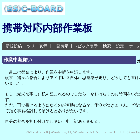
携帯対応内部作業板
新規投稿
┃
ツリー表示
┃
一覧表示
┃
トピック表示
┃
検索
┃
設定
┃
ホー
作業中断願い
一身上の都合により、作業を中断を申請します。
現在、諸々の都合によりアイドレス自体に忌避感が走り、どうしても書け
いました。
もし（光栄な事に）私を望まれるのでしたら、今しばらくのお時間をいた
す。
ただ、再び書けるようになるのが何時になるか、予測がつきません。どな
て頂く事も検討して頂けるとありがたいです。
自分の都合を押し付けてしまい、申し訳ありません。
<Mozilla/5.0 (Windows; U; Windows NT 5.1; ja; rv:1.8.1.11) Gec