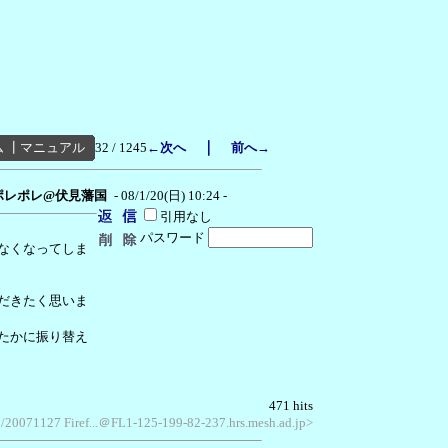
｜
ム
┃
マニュアル
32 / 1245
←次へ
前へ→
ポレポレ@伏見藩国
- 08/1/20(日) 10:24 -
引用なし
パスワード
なくなってしま
だきたく思いま
たかに振り替え
471 hits
ko/20071127 Firef...＠FL1-125-199-82-237.hrs.mesh.ad.jp>