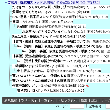
▼
ご意見・提案用スレッド
忌闇装介＠秘宝館代表
07/5/24(木) 13:23
たけきのこさんからの依頼（引渡し済
鴨瀬高次＠すたっふ
07/5/26(
質問させてください。
きみこ＠ＦＶＢ
07/6/1(金) 14:01
Re:ご意見・提案用スレッド
忌闇装介＠秘宝館代表
07/6/1(金) 16:06
質問
になし＠になし藩国
07/6/11(月) 23:26
Re:質問
忌闇装介＠秘宝館代表
07/6/12(火) 21:11
お返事ありがとうございます
になし＠になし藩国
07/6/13(水)
Re:ご意見・提案用スレッド
一読者
07/9/6(木) 17:05
【質問・要望】依頼と受注等の場所・手順について
鍋 黒兎＠鍋の
Re:【質問・要望】依頼と受注等の場所・手順について
阪明日見
Re:【質問・要望】依頼と受注等の場所・手順について
鍋 
【要望】受注確認所の記事について
シコウ＠リワマヒ国
07/10/15(月
Re:【要望】受注確認所の記事について
阪明日見＠スタッフ
07/1
ご確認願います
涼華＠海法よけ藩国
07/11/26(月) 2:17
申し訳ありません。
忌闇装介＠akiharu国
07/11/26(月) 6:58
蒼のあおひとさんからのご依頼のＳＳ
藤原ひろ子＠ＦＥＧ
08/1/9(水
蒼のあおひとさんご依頼のＳＳの遅延
藤原ひろ子＠ＦＥＧ
08/1/14(
作業中断願い
ポレポレ@伏見藩国
08/1/20(日) 10:24
≪
書き忘れ
ポレポレ@伏見藩国
08/1/20(日) 10:25
新規投稿
┃
ツリー表示
┃
一覧表示
┃
トピック表示
┃
検索
┃
設定
┃
ホー
┃
ページ：
記事番号：