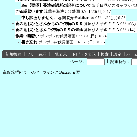
Re:【要望】受注確認所の記事について
阪明日見＠スタッフ
07/1
ご確認願います
涼華＠海法よけ藩国
07/11/26(月) 2:17
申し訳ありません。
忌闇装介＠akiharu国
07/11/26(月) 6:58
蒼のあおひとさんからのご依頼のＳＳ
藤原ひろ子＠ＦＥＧ
08/1/9(水
蒼のあおひとさんご依頼のＳＳの遅延
藤原ひろ子＠ＦＥＧ
08/1/14(
作業中断願い
ポレポレ@伏見藩国
08/1/20(日) 10:24
書き忘れ
ポレポレ@伏見藩国
08/1/20(日) 10:25
新規投稿
┃
ツリー表示
┃
一覧表示
┃
トピック表示
┃
検索
┃
設定
┃
ホー
┃
ページ：
記事番号：
茶板管理担当 リバーウィンド＠akiharu国