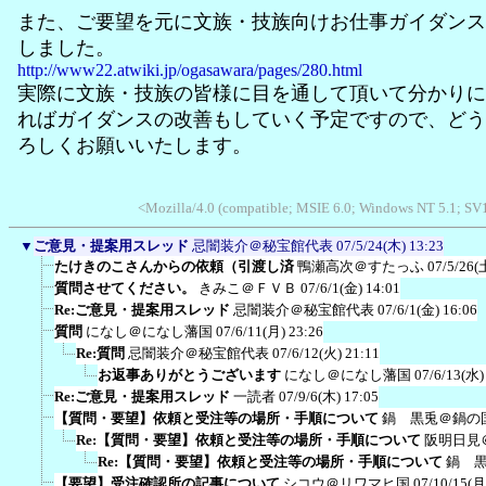
また、ご要望を元に文族・技族向けお仕事ガイダンス
しました。
http://www22.atwiki.jp/ogasawara/pages/280.html
実際に文族・技族の皆様に目を通して頂いて分かりに
ればガイダンスの改善もしていく予定ですので、どう
ろしくお願いいたします。
<Mozilla/4.0 (compatible; MSIE 6.0; Windows NT 5.1; S
▼
ご意見・提案用スレッド
忌闇装介＠秘宝館代表
07/5/24(木) 13:23
たけきのこさんからの依頼（引渡し済
鴨瀬高次＠すたっふ
07/5/26(
質問させてください。
きみこ＠ＦＶＢ
07/6/1(金) 14:01
Re:ご意見・提案用スレッド
忌闇装介＠秘宝館代表
07/6/1(金) 16:06
質問
になし＠になし藩国
07/6/11(月) 23:26
Re:質問
忌闇装介＠秘宝館代表
07/6/12(火) 21:11
お返事ありがとうございます
になし＠になし藩国
07/6/13(水)
Re:ご意見・提案用スレッド
一読者
07/9/6(木) 17:05
【質問・要望】依頼と受注等の場所・手順について
鍋 黒兎＠鍋の
Re:【質問・要望】依頼と受注等の場所・手順について
阪明日見
Re:【質問・要望】依頼と受注等の場所・手順について
鍋 
【要望】受注確認所の記事について
シコウ＠リワマヒ国
07/10/15(月