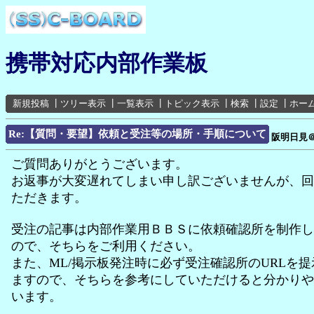
携帯対応内部作業板
新規投稿
┃
ツリー表示
┃
一覧表示
┃
トピック表示
┃
検索
┃
設定
┃
ホー
Re:【質問・要望】依頼と受注等の場所・手順について
阪明日見
ご質問ありがとうございます。
お返事が大変遅れてしまい申し訳ございませんが、回
ただきます。
受注の記事は内部作業用ＢＢＳに依頼確認所を制作し
ので、そちらをご利用ください。
また、ML/掲示板発注時に必ず受注確認所のURLを
ますので、そちらを参考にしていただけると分かりや
います。