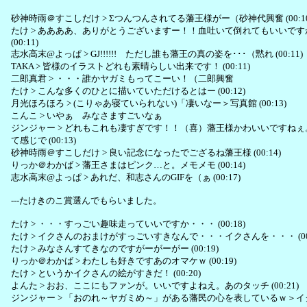
砂神時雨＠すこしだけ > Σつんつんされてる藩王様がー（砂神代興奮 (00:1
たけ > ああああ、ありがとうございますー！！血吐いて倒れてもいいで
(00:11)
志水高末@よっぱ > GJ!!!!!! ただし誰も藩王の真の姿を･･･（黙れ (00:11)
TAKA > 皆様のイラストどれも素晴らしい出来です！ (00:11)
二郎真君 > ・・・誰かヤガミもってこーい！（二郎興奮
たけ > こんな多くのひとに描いていただけるとはー (00:12)
月光ほろほろ > (こりゃあ寝ていられない)「凄いなー＞写真館 (00:13)
こんこ > いやぁ みなさますごいなぁ
ジンジャー > どれもこれも凄すぎです！！（喜）藩王様かわいいですね
て感じで (00:13)
砂神時雨＠すこしだけ > 良い記念になったでござるね藩王様 (00:14)
りっか＠わかば > 藩王さまはピンク…と。メモメモ (00:14)
志水高末@よっぱ > あれだ、和志さんのGIFを（ぁ (00:17)
---たけきのこ賞選んでもらいました。
たけ > ・・・すっごい趣味走っていいですか・・・ (00:18)
たけ > イクさんのおまけがすっごいすきなんで・・・イクさんを・・・ (00:
たけ > みなさんすてきなのですがーがーがー (00:19)
りっか＠わかば > わたしも好きですあのオマケｗ (00:19)
たけ > というかイクさんの絵がすきだ！ (00:20)
よんた > おお、ここにもファンが。いいですよねえ。あのタッチ (00:21)
ジンジャー > 「おのれ～ヤガミめ～」がある藩民の心を表しているｗ＞イクさん