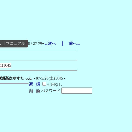
｜
ム
┃
マニュアル
8 / 27 ﾂﾘｰ
←次へ
前へ→
土) 0:45
鴨瀬高次＠すたっふ
- 07/5/26(土) 0:45 -
引用なし
パスワード