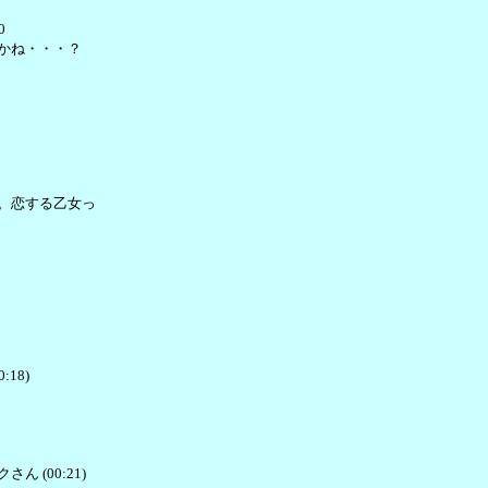
0
すかね・・・？
ぇ。恋する乙女っ
18)
 (00:21)