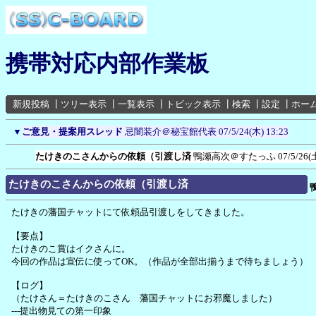
携帯対応内部作業板
新規投稿
┃
ツリー表示
┃
一覧表示
┃
トピック表示
┃
検索
┃
設定
┃
ホー
▼
ご意見・提案用スレッド
忌闇装介＠秘宝館代表
07/5/24(木) 13:23
たけきのこさんからの依頼（引渡し済
鴨瀬高次＠すたっふ
07/5/26(
たけきのこさんからの依頼（引渡し済
たけきの藩国チャットにて依頼品引渡しをしてきました。
【要点】
たけきのこ賞はイクさんに。
今回の作品は宣伝に使ってOK。（作品が全部出揃うまで待ちましょう）
【ログ】
（たけさん＝たけきのこさん 藩国チャットにお邪魔しました）
---提出物見ての第一印象