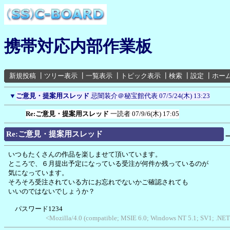
携帯対応内部作業板
新規投稿
┃
ツリー表示
┃
一覧表示
┃
トピック表示
┃
検索
┃
設定
┃
ホー
▼
ご意見・提案用スレッド
忌闇装介＠秘宝館代表
07/5/24(木) 13:23
Re:ご意見・提案用スレッド
一読者
07/9/6(木) 17:05
Re:ご意見・提案用スレッド
いつもたくさんの作品を楽しませて頂いています。
ところで、６月提出予定になっている受注が何件か残っているのが
気になっています。
そろそろ受注されている方にお忘れでないかご確認されても
いいのではないでしょうか？
パスワード1234
<Mozilla/4.0 (compatible; MSIE 6.0; Windows NT 5.1; SV1; .NET