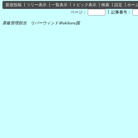
新規投稿
┃
ツリー表示
┃
一覧表示
┃
トピック表示
┃
検索
┃
設定
┃
ホー
┃
ページ：
記事番号：
茶板管理担当 リバーウィンド＠akiharu国