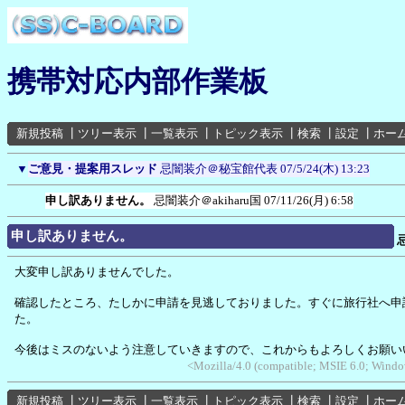
携帯対応内部作業板
新規投稿
┃
ツリー表示
┃
一覧表示
┃
トピック表示
┃
検索
┃
設定
┃
ホー
▼
ご意見・提案用スレッド
忌闇装介＠秘宝館代表
07/5/24(木) 13:23
申し訳ありません。
忌闇装介＠akiharu国
07/11/26(月) 6:58
申し訳ありません。
大変申し訳ありませんでした。
確認したところ、たしかに申請を見逃しておりました。すぐに旅行社へ申
た。
今後はミスのないよう注意していきますので、これからもよろしくお願い
<Mozilla/4.0 (compatible; MSIE 6.0; Wind
新規投稿
┃
ツリー表示
┃
一覧表示
┃
トピック表示
┃
検索
┃
設定
┃
ホー