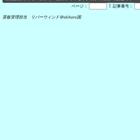
┃
ページ：
記事番号：
茶板管理担当 リバーウィンド＠akiharu国