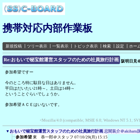
携帯対応内部作業板
新規投稿
┃
ツリー表示
┃
一覧表示
┃
トピック表示
┃
検索
┃
設定
┃
ホー
Re:おもいで秘宝館運営スタッフのための社員旅行計画
阪明日見
参加希望ですー
今のところ特に駄目な日はありません。
平日はだいたい21時～。土日は14時～
ということぐらいでしょうか。
参加希望ＡＣＥはいないです。
<Mozilla/4.0 (compatible; MSIE 6.0; Windows NT 5.1; S
▼
おもいで秘宝館運営スタッフのための社員旅行計画
忌闇装介＠akiharu
参加希望
東 恭一郎＠スタッフ
07/10/29(月) 15:15