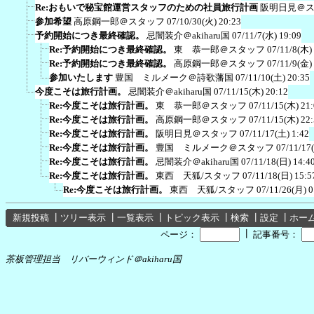
Re:おもいで秘宝館運営スタッフのための社員旅行計画
阪明日見＠
参加希望
高原鋼一郎＠スタッフ
07/10/30(火) 20:23
予約開始につき最終確認。
忌闇装介＠akiharu国
07/11/7(水) 19:09
Re:予約開始につき最終確認。
東 恭一郎＠スタッフ
07/11/8(木)
Re:予約開始につき最終確認。
高原鋼一郎＠スタッフ
07/11/9(金)
参加いたします
豊国 ミルメーク＠詩歌藩国
07/11/10(土) 20:35
今度こそは旅行計画。
忌闇装介＠akiharu国
07/11/15(木) 20:12
Re:今度こそは旅行計画。
東 恭一郎＠スタッフ
07/11/15(木) 21
Re:今度こそは旅行計画。
高原鋼一郎＠スタッフ
07/11/15(木) 22
Re:今度こそは旅行計画。
阪明日見＠スタッフ
07/11/17(土) 1:42
Re:今度こそは旅行計画。
豊国 ミルメーク＠スタッフ
07/11/17
Re:今度こそは旅行計画。
忌闇装介＠akiharu国
07/11/18(日) 14:4
Re:今度こそは旅行計画。
東西 天狐/スタッフ
07/11/18(日) 15:5
Re:今度こそは旅行計画。
東西 天狐/スタッフ
07/11/26(月) 0
新規投稿
┃
ツリー表示
┃
一覧表示
┃
トピック表示
┃
検索
┃
設定
┃
ホー
┃
ページ：
記事番号：
茶板管理担当 リバーウィンド＠akiharu国