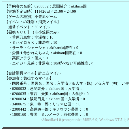
【予約者の名前】0200032：忌闇装介：akiharu国
【実施予定日時】11月26日／21:00～24:00
【ゲームの種別】小笠原ゲーム
【イベントの種別：消費マイル】
通常イベント：30マイル
【召喚ＡＣＥ】（※小笠原のみ）
・菅原乃恵留：非滞在：10
・ミハイロＡＫ：非滞在：10
・サーラ・シェーシャ：akiharu国滞在：0
・労働１号かれんちゃん：akiharu国滞在：0
・高原アララ：個人：0
・エイジャ兄弟：非滞在：10(呼べない可能性高い)
【合計消費マイル】計△△マイル
【参加者：負担するマイル】
・国民番号：国民名：国名：入学済／仮入学（既）／仮入学（初）：消
・0200032：忌闇装介：akiharu国：入学済：
・0200035：東西 天狐：akiharu国：入学済：0
・0200034：阪明日見：akiharu国：入学済：0
・3400675：東 恭一郎：リワマヒ国：：0
・2300442：高原鋼一郎：キノウツン藩国：：0
・1800160：豊国 ミルメーク：詩歌藩国：：0
<Mozilla/4.0 (compatible; MSIE 6.0; Windows NT 5.1;