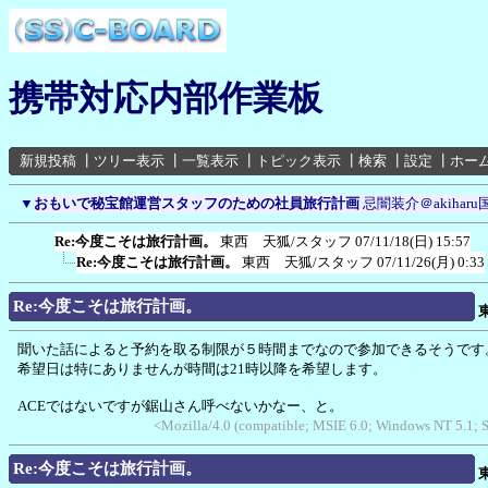
携帯対応内部作業板
新規投稿
┃
ツリー表示
┃
一覧表示
┃
トピック表示
┃
検索
┃
設定
┃
ホー
▼
おもいで秘宝館運営スタッフのための社員旅行計画
忌闇装介＠akiharu
Re:今度こそは旅行計画。
東西 天狐/スタッフ
07/11/18(日) 15:57
Re:今度こそは旅行計画。
東西 天狐/スタッフ
07/11/26(月) 0:33
Re:今度こそは旅行計画。
聞いた話によると予約を取る制限が５時間までなので参加できるそうです
希望日は特にありませんが時間は21時以降を希望します。
ACEではないですが鋸山さん呼べないかなー、と。
<Mozilla/4.0 (compatible; MSIE 6.0; Windows NT 5.1;
Re:今度こそは旅行計画。