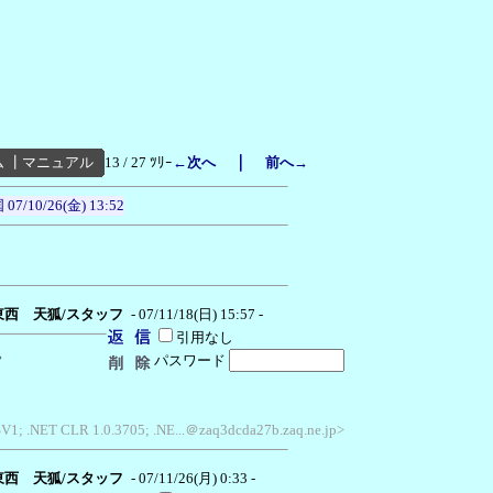
｜
ム
┃
マニュアル
13 / 27 ﾂﾘｰ
←次へ
前へ→
国
07/10/26(金) 13:52
東西 天狐/スタッフ
- 07/11/18(日) 15:57 -
引用なし
。
パスワード
 SV1; .NET CLR 1.0.3705; .NE...＠zaq3dcda27b.zaq.ne.jp>
東西 天狐/スタッフ
- 07/11/26(月) 0:33 -