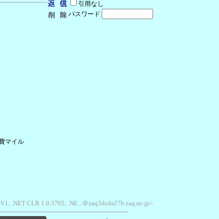
引用なし
パスワード
費マイル
 SV1; .NET CLR 1.0.3705; .NE...＠zaq3dcda27b.zaq.ne.jp>