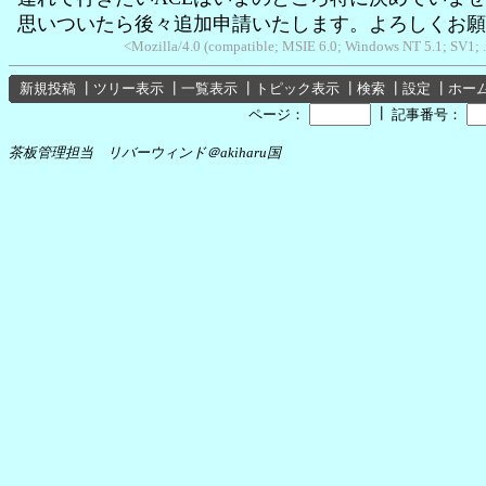
思いついたら後々追加申請いたします。よろしくお願
<Mozilla/4.0 (compatible; MSIE 6.0; Windows NT 5.1; SV1;
新規投稿
┃
ツリー表示
┃
一覧表示
┃
トピック表示
┃
検索
┃
設定
┃
ホー
┃
ページ：
記事番号：
茶板管理担当 リバーウィンド＠akiharu国