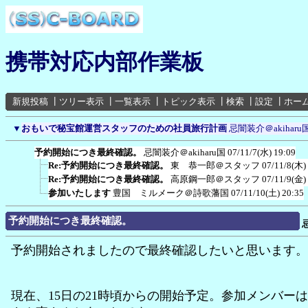
携帯対応内部作業板
新規投稿
┃
ツリー表示
┃
一覧表示
┃
トピック表示
┃
検索
┃
設定
┃
ホー
▼
おもいで秘宝館運営スタッフのための社員旅行計画
忌闇装介＠akiharu
予約開始につき最終確認。
忌闇装介＠akiharu国
07/11/7(水) 19:09
Re:予約開始につき最終確認。
東 恭一郎＠スタッフ
07/11/8(木)
Re:予約開始につき最終確認。
高原鋼一郎＠スタッフ
07/11/9(金)
参加いたします
豊国 ミルメーク＠詩歌藩国
07/11/10(土) 20:35
予約開始につき最終確認。
予約開始されましたので最終確認したいと思います。
現在、15日の21時頃からの開始予定。参加メンバー