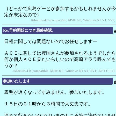
（どっかで広島ゲーとか参加するかもしれませんが今
定が未定なので）
<Mozilla/4.0 (compatible; MSIE 6.0; Windows NT 5.1; SV1;
Re:予約開始につき最終確認。
日程に関しては問題ないのでお任せしますー
ＡＣＥに関しては豊国さんが参加されるようでしたら
何か個人ＡＣＥ見たいらしいので高原アララ呼んでも
うか？
<Mozilla/4.0 (compatible; MSIE 6.0; Windows NT 5.1; SV1; .NET CLR 2
参加いたします
表明が遅くなってすみません、参加いたします。
１５日の２１時から３時間で大丈夫です。
連れて行きたいACEはいまのところ特に決めていま