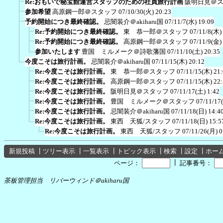
Re:おもいで秘宝館運営スタッフのための社員旅行計画
阪明日見＠
参加希望
高原鋼一郎＠スタッフ
07/10/30(火) 20:23
予約開始につき最終確認。
忌闇装介＠akiharu国
07/11/7(水) 19:09
Re:予約開始につき最終確認。
東 恭一郎＠スタッフ
07/11/8(木)
Re:予約開始につき最終確認。
高原鋼一郎＠スタッフ
07/11/9(金)
参加いたします
豊国 ミルメーク＠詩歌藩国
07/11/10(土) 20:35
今度こそは旅行計画。
忌闇装介＠akiharu国
07/11/15(木) 20:12
Re:今度こそは旅行計画。
東 恭一郎＠スタッフ
07/11/15(木) 21
Re:今度こそは旅行計画。
高原鋼一郎＠スタッフ
07/11/15(木) 22
Re:今度こそは旅行計画。
阪明日見＠スタッフ
07/11/17(土) 1:42
Re:今度こそは旅行計画。
豊国 ミルメーク＠スタッフ
07/11/17
Re:今度こそは旅行計画。
忌闇装介＠akiharu国
07/11/18(日) 14:4
Re:今度こそは旅行計画。
東西 天狐/スタッフ
07/11/18(日) 15:5
Re:今度こそは旅行計画。
東西 天狐/スタッフ
07/11/26(月) 0
新規投稿
┃
ツリー表示
┃
一覧表示
┃
トピック表示
┃
検索
┃
設定
┃
ホー
┃
ページ：
記事番号：
茶板管理担当 リバーウィンド＠akiharu国