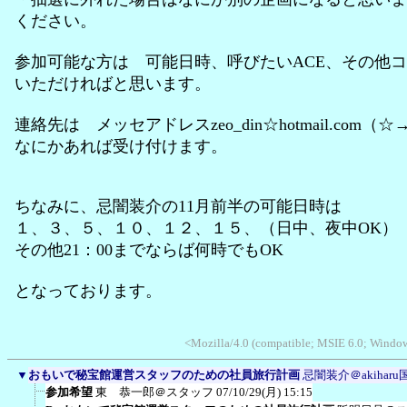
ください。
参加可能な方は 可能日時、呼びたいACE、その他
いただければと思います。
連絡先は メッセアドレスzeo_din☆hotmail.com（
なにかあれば受け付けます。
ちなみに、忌闇装介の11月前半の可能日時は
１、３、５、１０、１２、１５、（日中、夜中OK）
その他21：00までならば何時でもOK
となっております。
<Mozilla/4.0 (compatible; MSIE 6.0; Wind
▼
おもいで秘宝館運営スタッフのための社員旅行計画
忌闇装介＠akiharu
参加希望
東 恭一郎＠スタッフ
07/10/29(月) 15:15