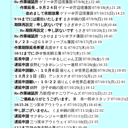
Re:作業確認所
ゲドー＠芥辺境藩国
07/9/8(土) 22:48
作業延長→９月２４日
ゲドー＠芥辺境藩国
07/9/18(火) 21:28
改めまして依頼放棄
ゲドー＠芥辺境藩国
07/10/21(日) 14:23
9/16までには提出いたします
まき＠鍋の国
07/9/9(日) 16:18
期限再設定：申し訳ないです
うさぎ＠ナニワ
07/9/11(火) 0:44
Re:期限再設定：申し訳ないです
うさぎ
07/10/20(土) 19:59
Re:作業確認所
つきやままつり＠ヲチ藩国
07/9/16(日) 19:41
９／２３
へぽＧＳ＠フィーブル藩国
07/9/17(月) 0:10
作業期限延長希望
高渡＠ＦＥＧ
07/9/27(木) 0:55
10/12までに
静＠無名騎士藩
07/9/27(木) 15:30
延長申請
ノーマ・リー＠るしにゃん王国
07/9/28(金) 5:18
遅延申請
萩野むつき＠レンジャー連邦
07/9/28(金) 16:33
遅延申請願い：１０月６日
扇りんく＠世界忍者国
07/9/29(土) 19:05
１０月２１日（日）
アシタスナオ
07/10/15(月) 21:14
遅延申請願い：１０/２２
扇りんく＠世界忍者国
07/10/15(月) 22:01
遅延申請
鍋野 沙子＠鍋の国
07/10/20(土) 19:12
Re:作業確認所
乃亜I型＠ナニワアームズ
07/10/21(日) 21:23
ご連絡ありがとうございます。
東 恭一郎＠スタッフ
07/10/21(
10/25-26
三つ実＠アウトウェイ
07/10/22(月) 18:41
≪
申し訳ございません。
くま＠鍋の国
07/11/2(金) 22:02
遅延申請
サク＠レンジャー連邦
07/11/11(日) 22:50
遅延申請
三つ実＠アウトウェイ
07/11/18(日) 23:35
12/2まで
静＠無名騎士藩
07/11/22(木) 20:49