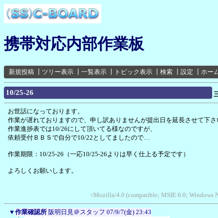
携帯対応内部作業板
新規投稿
┃
ツリー表示
┃
一覧表示
┃
トピック表示
┃
検索
┃
設定
┃
ホー
10/25-26
お世話になっております。
作業が遅れておりますので、申し訳ありませんが提出日を延長させて下さ
作業進捗表では10/26にして頂いてる様なのですが、
依頼受付ＢＢＳで自分で10/22としてましたので…
作業期限：10/25-26（一応10/25-26よりは早く仕上る予定です）
よろしくお願いします。
<Mozilla/4.0 (compatible; MSIE 6.0; Windows 
▼
作業確認所
阪明日見＠スタッフ
07/9/7(金) 23:43