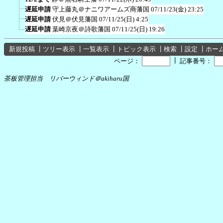
遅延申請
守上藤丸＠ナニワアームズ商藩国
07/11/23(金) 23:25
遅延申請
伏見＠伏見藩国
07/11/25(日) 4:25
遅延申請
葉崎京夜＠詩歌藩国
07/11/25(日) 19:26
新規投稿
┃
ツリー表示
┃
一覧表示
┃
トピック表示
┃
検索
┃
設定
┃
ホー
┃
ページ：
記事番号：
茶板管理担当 リバーウィンド＠akiharu国