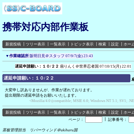
携帯対応内部作業板
新規投稿
┃
ツリー表示
┃
一覧表示
┃
トピック表示
┃
検索
┃
設定
┃
ホー
▼
作業確認所
阪明日見＠スタッフ
07/9/7(金) 23:43
遅延申請願い：１０/２２
扇りんく＠世界忍者国
07/10/15(月) 22:01
遅延申請願い：１０/２２
大変申し訳ありませんが、作業が遅れております。
提出期限の遅延申請をお願いいたします。
<Mozilla/4.0 (compatible; MSIE 6.0; Windows NT 5.1; SV1; .
新規投稿
┃
ツリー表示
┃
一覧表示
┃
トピック表示
┃
検索
┃
設定
┃
ホー
┃
ページ：
記事番号：
茶板管理担当 リバーウィンド＠akiharu国