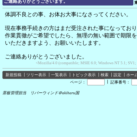
ご連絡ありがとうございます。
体調不良との事、お体お大事になさってください。
現在事務手続きの方はまだ受注された事になっており
作業貫徹がご希望でしたら、無理の無い範囲で期限を
いただきますよう、お願いいたします。
ご連絡ありがとうございました。
<Mozilla/4.0 (compatible; MSIE 6.0; Windows NT 5.1; SV1;
新規投稿
┃
ツリー表示
┃
一覧表示
┃
トピック表示
┃
検索
┃
設定
┃
ホー
┃
ページ：
記事番号：
茶板管理担当 リバーウィンド＠akiharu国