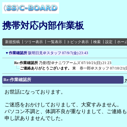
携帯対応内部作業板
新規投稿
┃
ツリー表示
┃
一覧表示
┃
トピック表示
┃
検索
┃
設定
┃
ホー
▼
作業確認所
阪明日見＠スタッフ
07/9/7(金) 23:43
Re:作業確認所
乃亜I型＠ナニワアームズ
07/10/21(日) 21:23
ご連絡ありがとうございます。
東 恭一郎＠スタッフ
07/10/21(
Re:作業確認所
お世話になっております。
ご迷惑をおかけしておりまして、大変すみません。
パソコン不調と、体調不良が重なりまして、ご連絡も
申し訳ありませんでした。